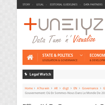
STORY
LEGAL
EDITORIAL GUIDELINES
DATA PARTNERS
STATE & POLITICS
ECONOM
LEGISLATION & GOVERNANCE
& DEVELOPM
Legal Watch
Home
A7na win
AR
dsgt
EN
Governance
G
Gouvernement: Où En Sommes-Nous Dans Le Monde De 20