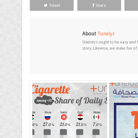
Tweet
Share
About
Tunelyz
Statistics ought to be easy and f
story. Likewise, we make fun of