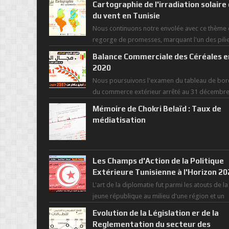
Cartographie de l'irradiation solaire
du vent en Tunisie
Nous continuons notre envolée avec ce thème 
regorge de promesses, marquant l'un des pili
de la nouvelle révolution économique du ...
Balance Commerciale des Céréales e
2020
Nous poursuivons l'examen du tableau de bor
du commerce extérieur arrêté au 31 décembr
dernier, rendant compte de nos prouesses et
Mémoire de Chokri Belaïd : Taux de
man...
médiatisation
Les Champs d'Action de la Politique
Extérieure Tunisienne à l'Horizon 2
L'art de la diplomatie fut parmi les atouts de la
jeune république au milieu d'une région et un
monde déchiré par les polarités et...
Evolution de la Législation er de la
Reglementation du secteur des