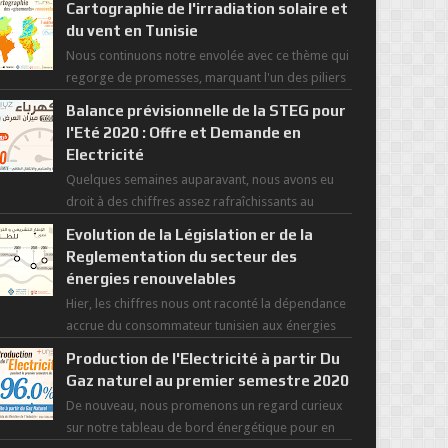
Cartographie de l'irradiation solaire et
du vent en Tunisie
Nous continuons notre envolée avec ce thème qui
regorge de promesses, marquant l'un des piliers
de la nouvelle révolution économique du ...
Balance prévisionnelle de la STEG pour
l'Eté 2020 : Offre et Demande en
Electricité
Quelques semaines auparavant, nous avons eu
droit à des chiffres assez rafraîchissants au
regard de cette saisons des grandes chaleurs. D...
Evolution de la Législation er de la
Reglementation du secteur des
énergies renouvelables
Hier, les chiffres nous ont raconté la dépendance
accrue du consommateur tunisien aux énergies
primaires au fil des dernières décennies ( ...
Production de l'Electricité à partir Du
Gaz naturel au premier semestre 2020
De nouveau, nous promenons un regard curieux
sur notre tableau de bord énergétique pour en