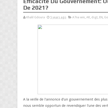
Efficacité Du Gouvernement:
De 2021?
Khalil Gdoura
5 years ago
A7na win
,
AR
,
dsgt
,
EN
,
Go
A la veille de l'annonce d'un gouvernement des plus
nous semble opportun de revendiquer l'une des ver