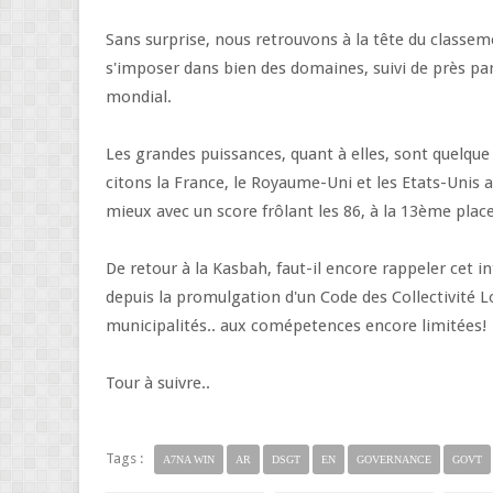
Sans surprise, nous retrouvons à la tête du classem
s'imposer dans bien des domaines, suivi de près par
mondial.
Les grandes puissances, quant à elles, sont quelqu
citons la France, le Royaume-Uni et les Etats-Unis 
mieux avec un score frôlant les 86, à la 13ème plac
De retour à la Kasbah, faut-il encore rappeler cet i
depuis la promulgation d'un Code des Collectivité 
municipalités.. aux comépetences encore limitées!
Tour à suivre..
Tags :
A7NA WIN
AR
DSGT
EN
GOVERNANCE
GOVT