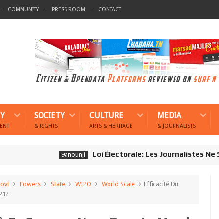
COMMUNITY
PRESS ROOM
CONTACT
Y
SOCIETY
CULTURE
MEDIA
ENT
& RIGHTS
ARTS & HERITAGE
& JOURNALISTS
Loi Électorale: Les Journalistes Ne Sont 
9anounji
ovt
Powers
State
WIPO
World Scale
Efficacité Du
21?