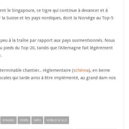
ent le Singapoure, ce tigre qui continue à devancer et à
 la Suisse et les pays nordiques, dont la Norvège au Top-5
e peu à la traîne par rapport aux pays susmentionnés. Nous
au pieds du Top-20, tandis que l'Allemagne fait légèrement
e.
nterminable chantier.. réglementaire (
schéma
), en berne
Locales qui tarde ainsi à être implémenté, au grand dam nos
POWERS
STATE
WIPO
WORLD SCALE