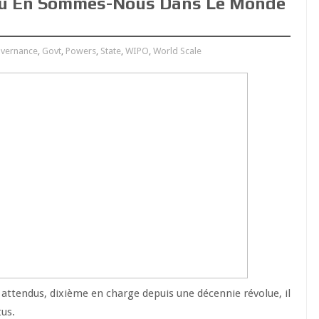
 Où En Sommes-Nous Dans Le Monde
vernance
,
Govt
,
Powers
,
State
,
WIPO
,
World Scale
 attendus, dixième en charge depuis une décennie révolue, il
tus.