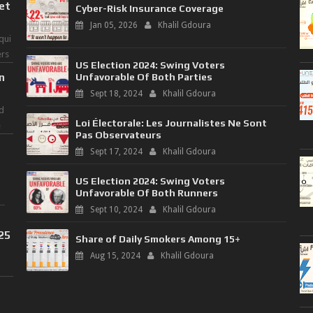
 et
Cyber-Risk Insurance Coverage
Jan 05, 2026
Khalil Gdoura
qui
ers
US Election 2024: Swing Voters
n
Unfavorable Of Both Parties
Sept 18, 2024
Khalil Gdoura
d
Loi Électorale: Les Journalistes Ne Sont
e
Pas Observateurs
Sept 17, 2024
Khalil Gdoura
US Election 2024: Swing Voters
Unfavorable Of Both Runners
Sept 10, 2024
Khalil Gdoura
025
Share of Daily Smokers Among 15+
Aug 15, 2024
Khalil Gdoura