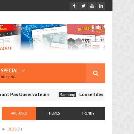
SPECIAL
BUZZING
Pas Observateurs
Conseil des Régions: Une Chamb
9anounji
ARCHIVES
THEMES
TRENDY
►
2026
(1)