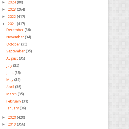
►
2024
(80)
►
2023
(264)
►
2022
(417)
▼
2021
(417)
December
(36)
November
(34)
October
(35)
September
(35)
August
(35)
July
(35)
June
(35)
May
(35)
April
(35)
March
(35)
February
(31)
January
(36)
►
2020
(420)
►
2019
(356)