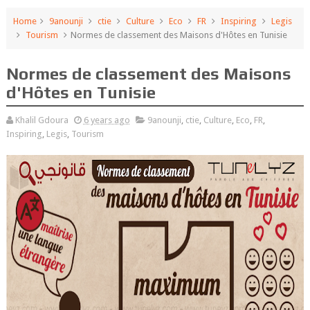
Home
9anounji
ctie
Culture
Eco
FR
Inspiring
Legis
Tourism
Normes de classement des Maisons d'Hôtes en Tunisie
Normes de classement des Maisons
d'Hôtes en Tunisie
Khalil Gdoura
6 years ago
9anounji
,
ctie
,
Culture
,
Eco
,
FR
,
Inspiring
,
Legis
,
Tourism