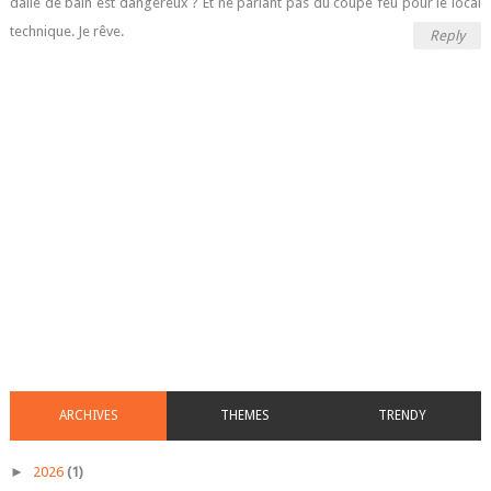
dalle de bain est dangereux ? Et ne parlant pas du coupé feu pour le local
technique. Je rêve.
Reply
ARCHIVES
THEMES
TRENDY
►
2026
(1)