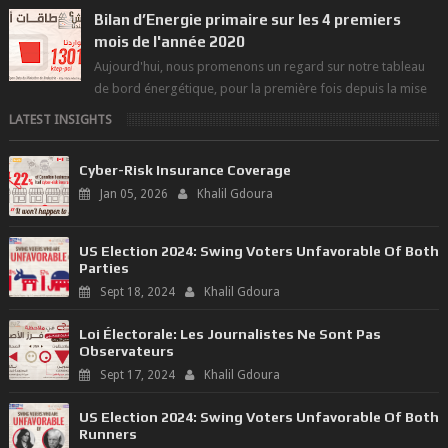
Bilan d’Energie primaire sur les 4 premiers
mois de l'année 2020
Aujourd'hui, nous promenons un regard sur notre tableau
de bord énergétique, pour la première fois depuis la mise
en exploitation du t...
LATEST INSIGHTS
Cyber-Risk Insurance Coverage
Jan 05, 2026
Khalil Gdoura
US Election 2024: Swing Voters Unfavorable Of Both
Parties
Sept 18, 2024
Khalil Gdoura
Loi Électorale: Les Journalistes Ne Sont Pas
Observateurs
Sept 17, 2024
Khalil Gdoura
US Election 2024: Swing Voters Unfavorable Of Both
Runners