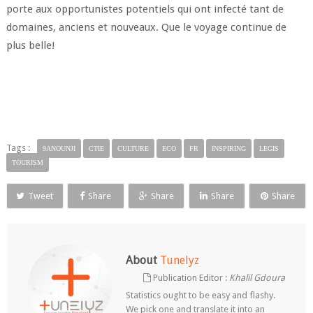
porte aux opportunistes potentiels qui ont infecté tant de
domaines, anciens et nouveaux. Que le voyage continue de
plus belle!
Tags :
9ANOUNJI
CTIE
CULTURE
ECO
FR
INSPIRING
LEGIS
TOURISM
Tweet
Share
Share
Share
Share
About
Tunelyz
Publication Editor :
Khalil Gdoura
Statistics ought to be easy and flashy.
We pick one and translate it into an