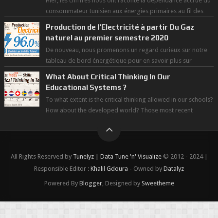
Hier, les chiffres nous ont raconté la dépendance accrue du
consommateur tunisien aux énergies primaires au fil des
dernières décennies ( ...
Production de l'Electricité à partir Du Gaz
naturel au premier semestre 2020
De nouveau, nous promenons un regard curieux sur notre
tableau de bord énergétique pour en savoir plus sur
l'avancée d'une Transitio...
What About Critical Thinking In Our
Educational Systems ?
To what extent is the critical thinking allowed in our schools?
How about the developed world? Those most recent
figures surveyed by the Wor...
All Rights Reserved by
Tunelyz | Data Tune 'n' Visualize
© 2012 - 2024 |
Responsible Editor :
Khalil Gdoura
- Owned by
Datalyz
Powered By
Blogger
, Designed by
Sweetheme