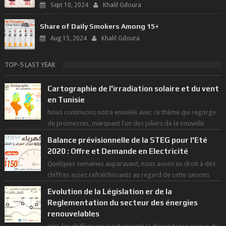
Sept 10, 2024
Khalil Gdoura
Share of Daily Smokers Among 15+
Aug 15, 2024
Khalil Gdoura
TOP-5 LAST YEAR
Cartographie de l'irradiation solaire et du vent
en Tunisie
Nous continuons notre envolée avec ce thème qui regorge
de promesses, marquant l'un des piliers de la nouvelle
révolution économique du ...
Balance prévisionnelle de la STEG pour l'Eté
2020 : Offre et Demande en Electricité
Quelques semaines auparavant, nous avons eu droit à des
chiffres assez rafraîchissants au regard de cette saisons
des grandes chaleurs. D...
Evolution de la Législation er de la
Reglementation du secteur des énergies
renouvelables