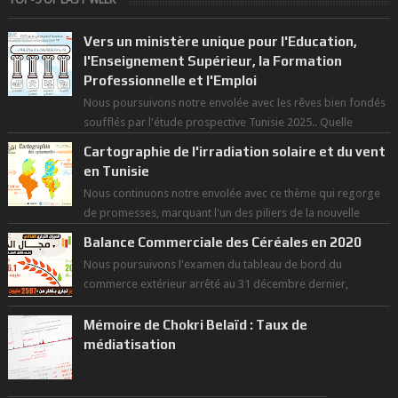
Vers un ministère unique pour l'Education,
l'Enseignement Supérieur, la Formation
Professionnelle et l'Emploi
Nous poursuivons notre envolée avec les rêves bien fondés
soufflés par l'étude prospective Tunisie 2025.. Quelle
politique pour l...
Cartographie de l'irradiation solaire et du vent
en Tunisie
Nous continuons notre envolée avec ce thème qui regorge
de promesses, marquant l'un des piliers de la nouvelle
révolution économique du ...
Balance Commerciale des Céréales en 2020
Nous poursuivons l'examen du tableau de bord du
commerce extérieur arrêté au 31 décembre dernier,
rendant compte de nos prouesses et man...
Mémoire de Chokri Belaïd : Taux de
médiatisation