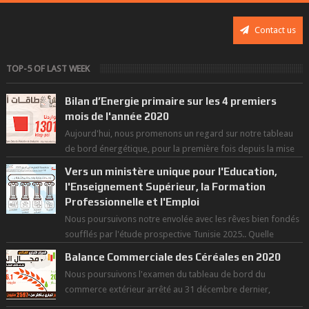
Contact us
TOP-5 OF LAST WEEK
Bilan d’Energie primaire sur les 4 premiers
mois de l'année 2020
Aujourd'hui, nous promenons un regard sur notre tableau
de bord énergétique, pour la première fois depuis la mise
en exploitation du t...
Vers un ministère unique pour l'Education,
l'Enseignement Supérieur, la Formation
Professionnelle et l'Emploi
Nous poursuivons notre envolée avec les rêves bien fondés
soufflés par l'étude prospective Tunisie 2025.. Quelle
politique pour l...
Balance Commerciale des Céréales en 2020
Nous poursuivons l'examen du tableau de bord du
commerce extérieur arrêté au 31 décembre dernier,
rendant compte de nos prouesses et man...