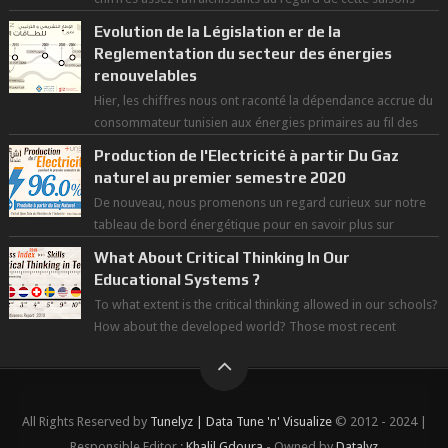
des grandes chaleurs. D...
Evolution de la Législation er de la
Reglementation du secteur des énergies
renouvelables
Hier, les chiffres nous ont raconté la dépendance accrue du
consommateur tunisien aux énergies primaires au fil des
dernières décennies ( ...
Production de l'Electricité à partir Du Gaz
naturel au premier semestre 2020
De nouveau, nous promenons un regard curieux sur notre
tableau de bord énergétique pour en savoir plus sur
l'avancée d'une Transitio...
What About Critical Thinking In Our
Educational Systems ?
To what extent is the critical thinking allowed in our schools?
How about the developed world? Those most recent
figures surveyed by the Wor...
All Rights Reserved by
Tunelyz | Data Tune 'n' Visualize
© 2012 - 2024 |
Responsible Editor :
Khalil Gdoura
- Owned by
Datalyz