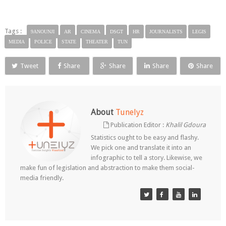
Tags :
9ANOUNJI
AR
CINEMA
DSGT
HR
JOURNALISTS
LEGIS
MEDIA
POLICE
STATE
THEATER
TUN
Tweet
Share
Share
Share
Share
About
Tunelyz
Publication Editor :
Khalil Gdoura
Statistics ought to be easy and flashy.
We pick one and translate it into an
infographic to tell a story. Likewise, we
make fun of legislation and abstraction to make them social-
media friendly.