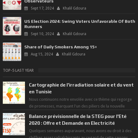
Observateurs
Sept 17, 2024
Khalil Gdoura
US Election 2024: Swing Voters Unfavorable Of Both
Runners
Sept 10, 2024
Khalil Gdoura
Share of Daily Smokers Among 15+
Aug 15, 2024
Khalil Gdoura
TOP-5 LAST YEAR
Cartographie de l'irradiation solaire et du vent
en Tunisie
Nous continuons notre envolée avec ce thème qui regorge
de promesses, marquant l'un des piliers de la nouvelle
révolution économique du ...
Balance prévisionnelle de la STEG pour l'Eté
2020 : Offre et Demande en Electricité
Quelques semaines auparavant, nous avons eu droit à des
chiffres assez rafraîchissants au regard de cette saisons