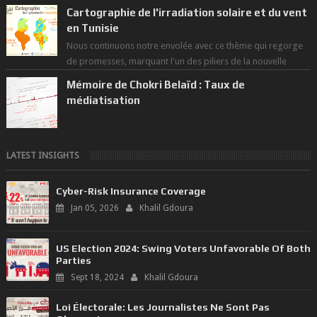
Cartographie de l'irradiation solaire et du vent
en Tunisie
Nous continuons notre envolée avec ce thème qui regorge
de promesses, marquant l'un des piliers de la nouvelle
révolution économique du ...
Mémoire de Chokri Belaïd : Taux de
médiatisation
LATEST INSIGHTS
Cyber-Risk Insurance Coverage
Jan 05, 2026
Khalil Gdoura
US Election 2024: Swing Voters Unfavorable Of Both
Parties
Sept 18, 2024
Khalil Gdoura
Loi Électorale: Les Journalistes Ne Sont Pas