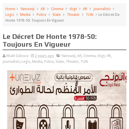
Home
9anounji
AR
Cinema
dsgt
HR
Journalists
Legis
Media
Police
State
Theater
TUN
Le Décret De
Honte 1978-50: Toujours En Vigueur
Le Décret De Honte 1978-50:
Toujours En Vigueur
Khalil Gdoura
2 years ago
9anounji
,
AR
,
Cinema
,
dsgt
,
HR
,
Journalists
,
Legis
,
Media
,
Police
,
State
,
Theater
,
TUN