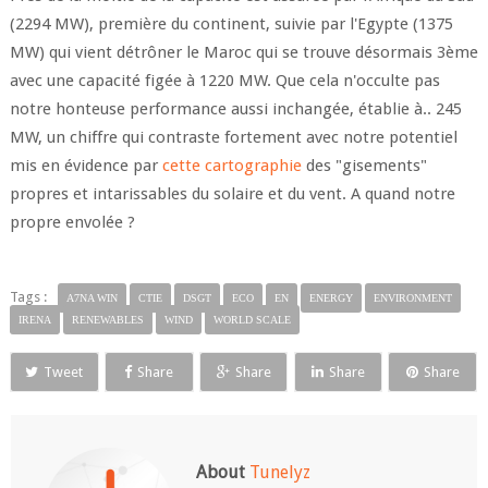
(2294 MW), première du continent, suivie par l'Egypte (1375
MW) qui vient détrôner le Maroc qui se trouve désormais 3ème
avec une capacité figée à 1220 MW. Que cela n'occulte pas
notre honteuse performance aussi inchangée, établie à.. 245
MW, un chiffre qui contraste fortement avec notre potentiel
mis en évidence par
cette cartographie
des "gisements"
propres et intarissables du solaire et du vent. A quand notre
propre envolée ?
Tags :
A7NA WIN
CTIE
DSGT
ECO
EN
ENERGY
ENVIRONMENT
IRENA
RENEWABLES
WIND
WORLD SCALE
Tweet
Share
Share
Share
Share
About
Tunelyz