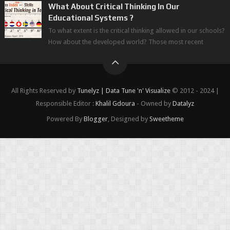
l'avancée d'une Transitio...
What About Critical Thinking In Our
Educational Systems ?
To what extent is the critical thinking allowed in our schools?
How about the developed world? Those most recent
figures surveyed by the Wor...
All Rights Reserved by
Tunelyz | Data Tune 'n' Visualize
© 2012 - 2024 |
Responsible Editor :
Khalil Gdoura
- Owned by
Datalyz
Powered By
Blogger
, Designed by
Sweetheme