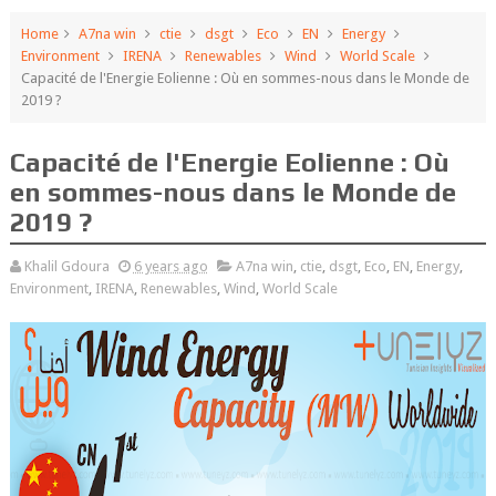
Home
A7na win
ctie
dsgt
Eco
EN
Energy
Environment
IRENA
Renewables
Wind
World Scale
Capacité de l'Energie Eolienne : Où en sommes-nous dans le Monde de
2019 ?
Capacité de l'Energie Eolienne : Où
en sommes-nous dans le Monde de
2019 ?
Khalil Gdoura
6 years ago
A7na win
,
ctie
,
dsgt
,
Eco
,
EN
,
Energy
,
Environment
,
IRENA
,
Renewables
,
Wind
,
World Scale