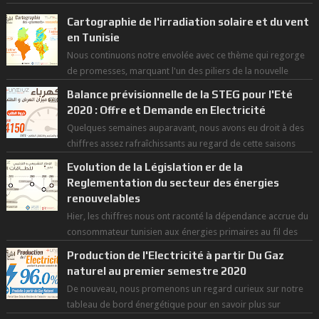
Cartographie de l'irradiation solaire et du vent
en Tunisie
Nous continuons notre envolée avec ce thème qui regorge
de promesses, marquant l'un des piliers de la nouvelle
révolution économique du ...
Balance prévisionnelle de la STEG pour l'Eté
2020 : Offre et Demande en Electricité
Quelques semaines auparavant, nous avons eu droit à des
chiffres assez rafraîchissants au regard de cette saisons
des grandes chaleurs. D...
Evolution de la Législation er de la
Reglementation du secteur des énergies
renouvelables
Hier, les chiffres nous ont raconté la dépendance accrue du
consommateur tunisien aux énergies primaires au fil des
dernières décennies ( ...
Production de l'Electricité à partir Du Gaz
naturel au premier semestre 2020
De nouveau, nous promenons un regard curieux sur notre
tableau de bord énergétique pour en savoir plus sur