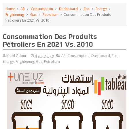
Home
AR
Consumption
Dashboard
Eco
Energy
Frightening
Gas
Petrolium
Consommation Des Produits
Pétroliers En 2021 Vs. 2010
Consommation Des Produits
Pétroliers En 2021 Vs. 2010
Khalil Gdoura
4 years ago
AR
,
Consumption
,
Dashboard
,
Eco
,
Energy
,
Frightening
,
Gas
,
Petrolium