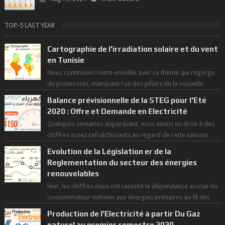
TOP-5 LAST YEAR
Cartographie de l'irradiation solaire et du vent
en Tunisie
Nous continuons notre envolée avec ce thème qui regorge
de promesses, marquant l'un des piliers de la nouvelle
révolution économique du ...
Balance prévisionnelle de la STEG pour l'Eté
2020 : Offre et Demande en Electricité
Quelques semaines auparavant, nous avons eu droit à des
chiffres assez rafraîchissants au regard de cette saisons
des grandes chaleurs. D...
Evolution de la Législation er de la
Reglementation du secteur des énergies
renouvelables
Hier, les chiffres nous ont raconté la dépendance accrue du
consommateur tunisien aux énergies primaires au fil des
dernières décennies ( ...
Production de l'Electricité à partir Du Gaz
naturel au premier semestre 2020