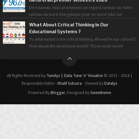
De nouveau, nous promenons un regard curieux sur notre
tableau de bord énergétique pour en savoir plus sur
l'avancée d'une Transitio...
What About Critical Thinking In Our
Educational Systems ?
To what extent is the critical thinking allowed in our schools?
How about the developed world? Those most recent
figures surveyed by the Wor...
All Rights Reserved by
Tunelyz | Data Tune 'n' Visualize
© 2012 - 2024 |
Responsible Editor :
Khalil Gdoura
- Owned by
Datalyz
Powered By
Blogger
, Designed by
Sweetheme