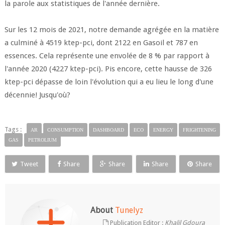
la parole aux statistiques de l'année dernière.
Sur les 12 mois de 2021, notre demande agrégée en la matière
a culminé à 4519 ktep-pci, dont 2122 en Gasoil et 787 en
essences. Cela représente une envolée de 8 % par rapport à
l'année 2020 (4227 ktep-pci). Pis encore, cette hausse de 326
ktep-pci dépasse de loin l'évolution qui a eu lieu le long d'une
décennie! Jusqu'où?
Tags :
AR
CONSUMPTION
DASHBOARD
ECO
ENERGY
FRIGHTENING
GAS
PETROLIUM
Tweet
Share
Share
Share
Share
About
Tunelyz
Publication Editor :
Khalil Gdoura