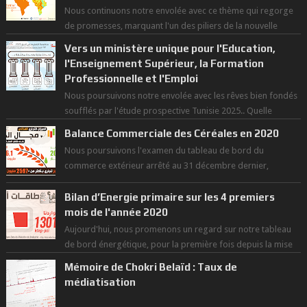
Nous continuons notre envolée avec ce thème qui regorge
de promesses, marquant l'un des piliers de la nouvelle
révolution économique du ...
Vers un ministère unique pour l'Education,
l'Enseignement Supérieur, la Formation
Professionnelle et l'Emploi
Nous poursuivons notre envolée avec les rêves bien fondés
soufflés par l'étude prospective Tunisie 2025.. Quelle
politique pour l...
Balance Commerciale des Céréales en 2020
Nous poursuivons l'examen du tableau de bord du
commerce extérieur arrêté au 31 décembre dernier,
rendant compte de nos prouesses et man...
Bilan d’Energie primaire sur les 4 premiers
mois de l'année 2020
Aujourd'hui, nous promenons un regard sur notre tableau
de bord énergétique, pour la première fois depuis la mise
en exploitation du t...
Mémoire de Chokri Belaïd : Taux de
médiatisation