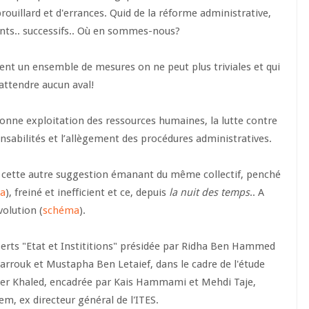
rouillard et d'errances. Quid de la réforme administrative,
nts.. successifs.. Où en sommes-nous?
t un ensemble de mesures on ne peut plus triviales et qui
 attendre aucun aval!
onne exploitation des ressources humaines, la lutte contre
ponsabilités et l’allègement des procédures administratives.
r cette autre suggestion émanant du même collectif, penché
a
), freiné et inefficient et ce, depuis
la nuit des temps
.. A
volution (
schéma
).
perts "Etat et Instititions" présidée par Ridha Ben Hammed
arrouk et Mustapha Ben Letaief, dans le cadre de l'étude
her Khaled, encadrée par Kais Hammami et Mehdi Taje,
em, ex directeur général de l'ITES.