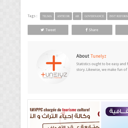
Tags :
7ELMA
ANTICOR
AR
GOVERNANCE
INST REFOR
Tweet
Share
About
Tunelyz
Statistics ought to be easy and f
story. Likewise, we make fun of