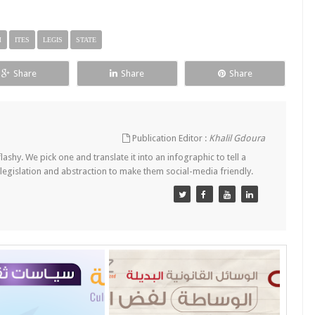
M
ITES
LEGIS
STATE
Share
Share
Share
Publication Editor :
Khalil Gdoura
lashy. We pick one and translate it into an infographic to tell a
 legislation and abstraction to make them social-media friendly.