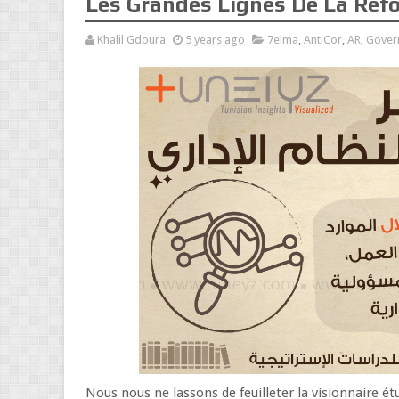
Les Grandes Lignes De La Réfo
Khalil Gdoura
5 years ago
7elma
,
AntiCor
,
AR
,
Gover
Nous nous ne lassons de feuilleter la visionnaire étu