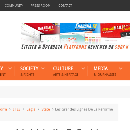
COMMUNITY
PRESS ROOM
CONTACT
Y
SOCIETY
CULTURE
MEDIA
ENT
& RIGHTS
ARTS & HERITAGE
& JOURNALISTS
form
ITES
Legis
State
Les Grandes Lignes De La Réforme