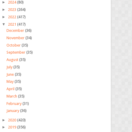
►
2024
(80)
►
2023
(264)
►
2022
(417)
▼
2021
(417)
December
(36)
November
(34)
October
(35)
September
(35)
August
(35)
July
(35)
June
(35)
May
(35)
April
(35)
March
(35)
February
(31)
January
(36)
►
2020
(420)
►
2019
(356)