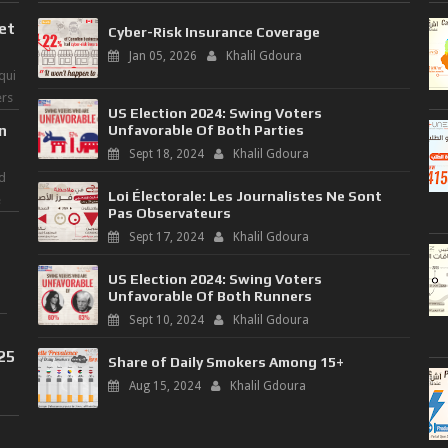
 et
Cyber-Risk Insurance Coverage
Jan 05, 2026
Khalil Gdoura
qui
ers
US Election 2024: Swing Voters
n
Unfavorable Of Both Parties
Sept 18, 2024
Khalil Gdoura
d
Loi Électorale: Les Journalistes Ne Sont
e
Pas Observateurs
Sept 17, 2024
Khalil Gdoura
US Election 2024: Swing Voters
Unfavorable Of Both Runners
Sept 10, 2024
Khalil Gdoura
025
Share of Daily Smokers Among 15+
Aug 15, 2024
Khalil Gdoura