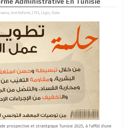
rme Administrative En Tunisie
nance
,
Inst Reform
,
ITES
,
Legis
,
State
de prospective et stratégique Tunisie 2025, à l'affût d'une