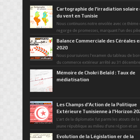
Cartographie de l'irradiation solaire
du vent en Tunisie
Nous continuons notre envolée avec ce thème 
regorge de promesses, marquant l'un des pili
de la nouvelle révolution économique du ...
Balance Commerciale des Céréales e
2020
Nous poursuivons l'examen du tableau de bor
du commerce extérieur arrêté au 31 décembr
dernier, rendant compte de nos prouesses et
Mémoire de Chokri Belaïd : Taux de
man...
médiatisation
Les Champs d'Action de la Politique
Extérieure Tunisienne à l'Horizon 2
L'art de la diplomatie fut parmi les atouts de la
jeune république au milieu d'une région et un
monde déchiré par les polarités et...
Evolution de la Législation er de la