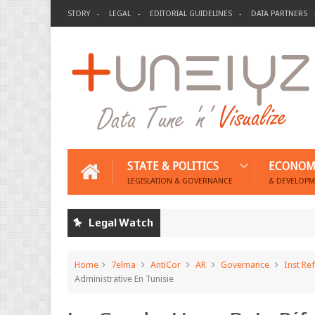
STORY
LEGAL
EDITORIAL GUIDELINES
DATA PARTNERS
STATE & POLITICS
ECONOM
LEGISLATION & GOVERNANCE
& DEVELOPM
Legal Watch
Home
7elma
AntiCor
AR
Governance
Inst Re
Administrative En Tunisie