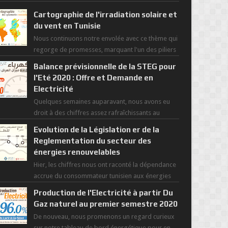
Cartographie de l'irradiation solaire et
du vent en Tunisie
Nous continuons notre envolée avec ce thème qui
regorge de promesses, marquant l'un des piliers
de la nouvelle révolution économique du ...
Balance prévisionnelle de la STEG pour
l'Eté 2020 : Offre et Demande en
Electricité
Quelques semaines auparavant, nous avons eu
droit à des chiffres assez rafraîchissants au
regard de cette saisons des grandes chaleurs. D...
Evolution de la Législation er de la
Reglementation du secteur des
énergies renouvelables
Hier, les chiffres nous ont raconté la dépendance
accrue du consommateur tunisien aux énergies
primaires au fil des dernières décennies ( ...
Production de l'Electricité à partir Du
Gaz naturel au premier semestre 2020
De nouveau, nous promenons un regard curieux
sur notre tableau de bord énergétique pour en