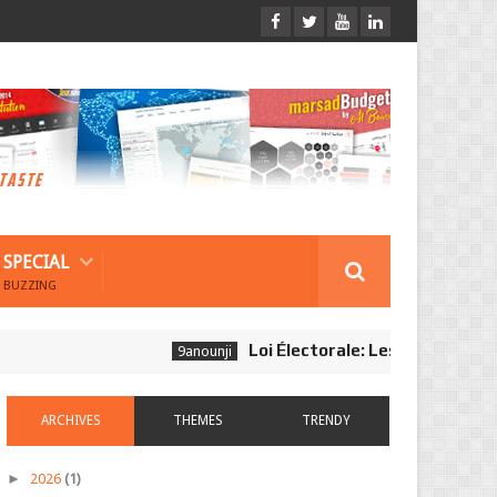
SPECIAL
BUZZING
Loi Électorale: Les Journalistes Ne 
9anounji
ARCHIVES
THEMES
TRENDY
►
2026
(1)