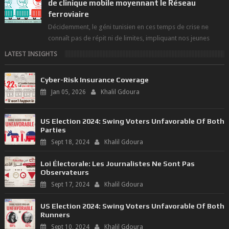
de clinique mobile moyennant le Réseau
ferroviaire
Décidemment, le géni tunisien en ces temps de crise ne
connaît pas de répit ni de limites, impliquant nos jeunes
compétences, tous domaine...
LATEST INSIGHTS
Cyber-Risk Insurance Coverage
Jan 05, 2026
Khalil Gdoura
US Election 2024: Swing Voters Unfavorable Of Both
Parties
Sept 18, 2024
Khalil Gdoura
Loi Électorale: Les Journalistes Ne Sont Pas
Observateurs
Sept 17, 2024
Khalil Gdoura
US Election 2024: Swing Voters Unfavorable Of Both
Runners
Sept 10, 2024
Khalil Gdoura