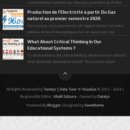
consommateur tunisien aux énergies primaires au fil des
dernières décennies ( ...
Production de l'Electricité à partir Du Gaz
naturel au premier semestre 2020
De nouveau, nous promenons un regard curieux sur notre
tableau de bord énergétique pour en savoir plus sur
l'avancée d'une Transitio...
What About Critical Thinking In Our
Educational Systems ?
To what extent is the critical thinking allowed in our schools?
How about the developed world? Those most recent
figures surveyed by the Wor...
All Rights Reserved by
Tunelyz | Data Tune 'n' Visualize
© 2012 - 2024 |
Responsible Editor :
Khalil Gdoura
- Owned by
Datalyz
Powered By
Blogger
, Designed by
Sweetheme