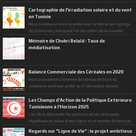
Cartographie de l'irradiation solaire et du vent
en Tunisie
Nous continuons notre envolée avec ce thème qui regorge
de promesses, marquant l'un des piliers de la nouvelle
révolution économique du ...
Mémoire de Chokri Belaïd : Taux de
médiatisation
Balance Commerciale des Céréales en 2020
Nous poursuivons l'examen du tableau de bord du
commerce extérieur arrêté au 31 décembre dernier,
rendant compte de nos prouesses et man...
Les Champs d'Action de la Politique Extérieure
Tunisienne à l'Horizon 2025
L'art de la diplomatie fut parmi les atouts de la jeune
république au milieu d'une région et un monde déchiré par
les polarités et...
Regards sur "Ligne de Vie" : le projet ambitieux