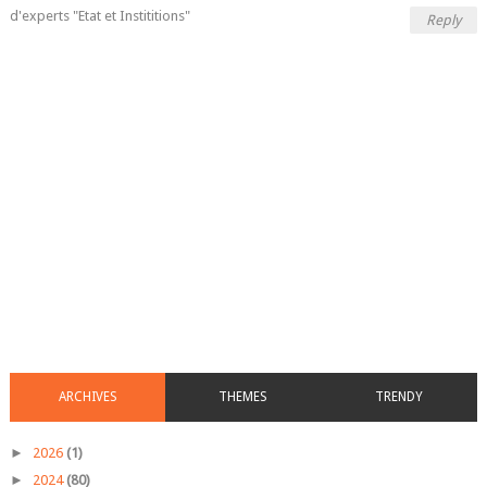
d'experts "Etat et Instititions"
Reply
ARCHIVES
THEMES
TRENDY
►
2026
(1)
►
2024
(80)