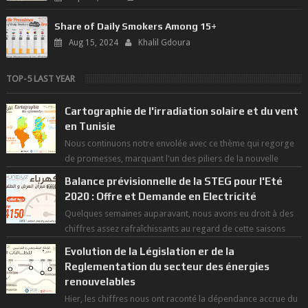
Share of Daily Smokers Among 15+
Aug 15, 2024
Khalil Gdoura
TOP-5 LAST YEAR
Cartographie de l'irradiation solaire et du vent
en Tunisie
Nous continuons notre envolée avec ce thème qui regorge
de promesses, marquant l'un des piliers de la nouvelle
révolution économique du ...
Balance prévisionnelle de la STEG pour l'Eté
2020 : Offre et Demande en Electricité
Quelques semaines auparavant, nous avons eu droit à des
chiffres assez rafraîchissants au regard de cette saisons
des grandes chaleurs. D...
Evolution de la Législation er de la
Reglementation du secteur des énergies
renouvelables
Hier, les chiffres nous ont raconté la dépendance accrue du