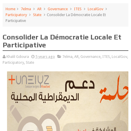
Home
7elma
AR
Governance
ITES
LocalGov
Participatory
State
Consolider La Démocratie Locale Et
Participative
Consolider La Démocratie Locale Et
Participative
Khalil Gdoura
5 years ago
7elma
,
AR
,
Governance
,
ITES
,
LocalGov
,
Participatory
,
State