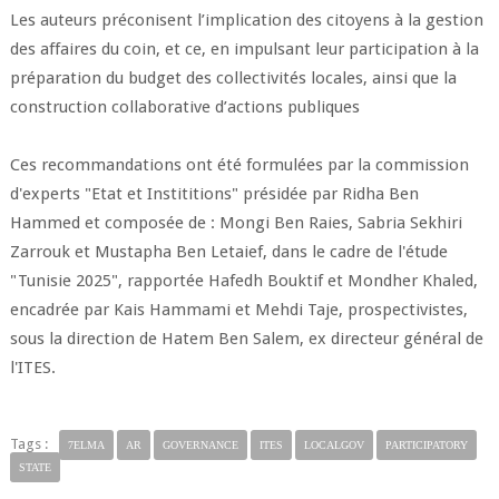
Les auteurs préconisent l’implication des citoyens à la gestion
des affaires du coin, et ce, en impulsant leur participation à la
préparation du budget des collectivités locales, ainsi que la
construction collaborative d’actions publiques
Ces recommandations ont été formulées par la commission
d'experts "Etat et Instititions" présidée par Ridha Ben
Hammed et composée de : Mongi Ben Raies, Sabria Sekhiri
Zarrouk et Mustapha Ben Letaief, dans le cadre de l'étude
"Tunisie 2025", rapportée Hafedh Bouktif et Mondher Khaled,
encadrée par Kais Hammami et Mehdi Taje, prospectivistes,
sous la direction de Hatem Ben Salem, ex directeur général de
l'ITES.
Tags :
7ELMA
AR
GOVERNANCE
ITES
LOCALGOV
PARTICIPATORY
STATE