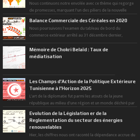
Nous continuons notre envolée avec ce thème qui regorge
de promesses, marquant l'un des piliers de la nouvelle
révolution économique du ...
Balance Commerciale des Céréales en 2020
Nous poursuivons l'examen du tableau de bord du
commerce extérieur arrêté au 31 décembre dernier,
rendant compte de nos prouesses et man...
Mémoire de Chokri Belaïd : Taux de
médiatisation
Les Champs d'Action de la Politique Extérieure
Tunisienne à l'Horizon 2025
L'art de la diplomatie fut parmi les atouts de la jeune
république au milieu d'une région et un monde déchiré par
les polarités et...
Evolution de la Législation er de la
Reglementation du secteur des énergies
renouvelables
Hier, les chiffres nous ont raconté la dépendance accrue du