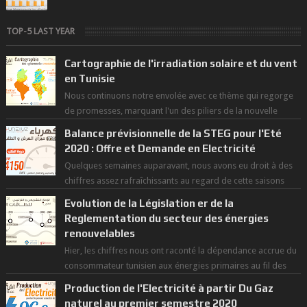
TOP-5 LAST YEAR
Cartographie de l'irradiation solaire et du vent
en Tunisie
Nous continuons notre envolée avec ce thème qui regorge
de promesses, marquant l'un des piliers de la nouvelle
révolution économique du ...
Balance prévisionnelle de la STEG pour l'Eté
2020 : Offre et Demande en Electricité
Quelques semaines auparavant, nous avons eu droit à des
chiffres assez rafraîchissants au regard de cette saisons
des grandes chaleurs. D...
Evolution de la Législation er de la
Reglementation du secteur des énergies
renouvelables
Hier, les chiffres nous ont raconté la dépendance accrue du
consommateur tunisien aux énergies primaires au fil des
dernières décennies ( ...
Production de l'Electricité à partir Du Gaz
naturel au premier semestre 2020