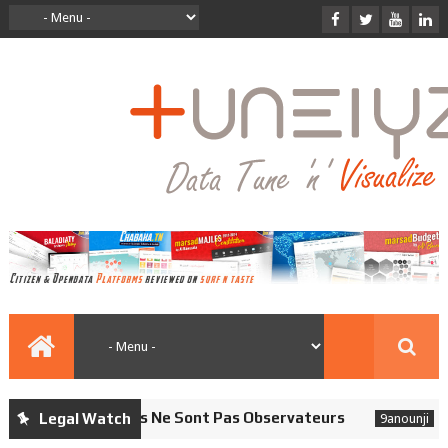
: Les Journalistes Ne Sont Pas Observateurs
Con
Legal Watch
9anounji