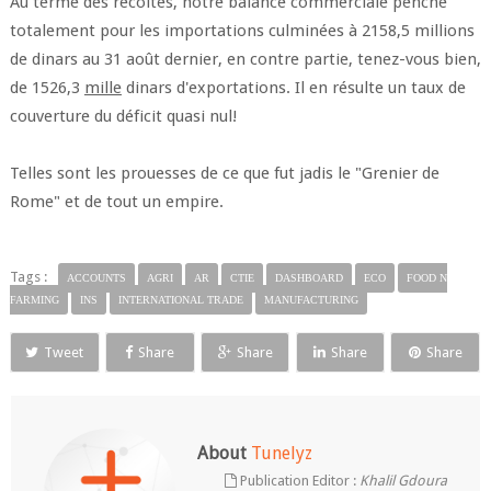
Au terme des récoltes, notre balance commerciale penche
totalement pour les importations culminées à 2158,5 millions
de dinars au 31 août dernier, en contre partie, tenez-vous bien,
de 1526,3
mille
dinars d'exportations. Il en résulte un taux de
couverture du déficit quasi nul!
Telles sont les prouesses de ce que fut jadis le "Grenier de
Rome" et de tout un empire.
Tags :
ACCOUNTS
AGRI
AR
CTIE
DASHBOARD
ECO
FOOD N
FARMING
INS
INTERNATIONAL TRADE
MANUFACTURING
Tweet
Share
Share
Share
Share
About
Tunelyz
Publication Editor :
Khalil Gdoura