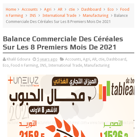
Home
Accounts
Agri
AR
ctie
Dashboard
Eco
Food
n Farming
INS
International Trade
Manufacturing
Balance
Commerciale Des Céréales Sur Les 8 Premiers Mois De 2021
Balance Commerciale Des Céréales
Sur Les 8 Premiers Mois De 2021
Khalil Gdoura
5 years ago
Accounts
,
Agri
,
AR
,
ctie
,
Dashboard
,
Eco
,
Food n Farming
,
INS
,
International Trade
,
Manufacturing