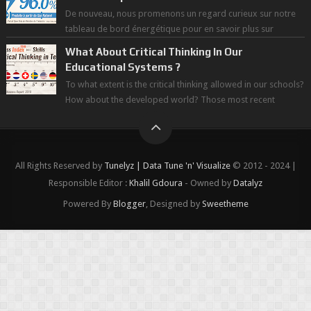
De nouveau, nous promenons un regard curieux sur notre
tableau de bord énergétique pour en savoir plus sur
l'avancée d'une Transitio...
What About Critical Thinking In Our
Educational Systems ?
To what extent is the critical thinking allowed in our schools?
How about the developed world? Those most recent
figures surveyed by the Wor...
All Rights Reserved by
Tunelyz | Data Tune 'n' Visualize
© 2012 - 2024 |
Responsible Editor :
Khalil Gdoura
- Owned by
Datalyz
Powered By
Blogger
, Designed by
Sweetheme