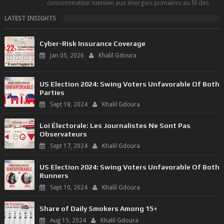
consommateur tunisien aux énergies primaires au fil des
dernières décennies ( ...
LATEST INSIGHTS
Cyber-Risk Insurance Coverage
Jan 05, 2026
Khalil Gdoura
US Election 2024: Swing Voters Unfavorable Of Both
Parties
Sept 18, 2024
Khalil Gdoura
Loi Électorale: Les Journalistes Ne Sont Pas
Observateurs
Sept 17, 2024
Khalil Gdoura
US Election 2024: Swing Voters Unfavorable Of Both
Runners
Sept 10, 2024
Khalil Gdoura
Share of Daily Smokers Among 15+
Aug 15, 2024
Khalil Gdoura