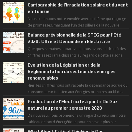
Cartographie de l'irradiation solaire et du vent
en Tunisie
Nous continuons notre envolée avec ce thème qui regorge
de promesses, marquant l'un des piliers de la nouvelle
révolution économique du ...
Balance prévisionnelle de la STEG pour l'Eté
2020 : Offre et Demande en Electricité
Quelques semaines auparavant, nous avons eu droit à des
chiffres assez rafraîchissants au regard de cette saisons
des grandes chaleurs. D...
Evolution de la Législation er de la
Reglementation du secteur des énergies
renouvelables
Hier, les chiffres nous ont raconté la dépendance accrue du
consommateur tunisien aux énergies primaires au fil des
dernières décennies ( ...
Production de l'Electricité à partir Du Gaz
naturel au premier semestre 2020
De nouveau, nous promenons un regard curieux sur notre
tableau de bord énergétique pour en savoir plus sur
l'avancée d'une Transitio...
What About Critical Thinking In Our