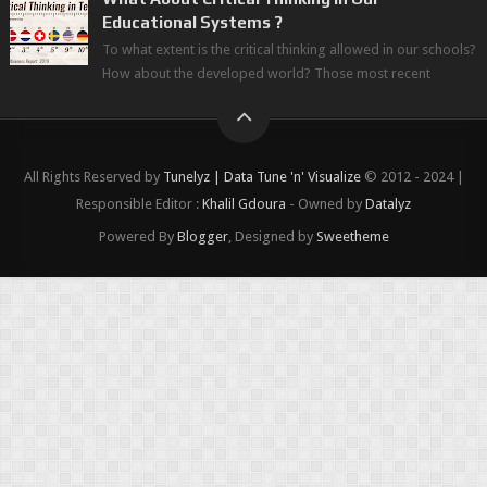
Educational Systems ?
To what extent is the critical thinking allowed in our schools?
How about the developed world? Those most recent
figures surveyed by the Wor...
All Rights Reserved by
Tunelyz | Data Tune 'n' Visualize
© 2012 - 2024 |
Responsible Editor :
Khalil Gdoura
- Owned by
Datalyz
Powered By
Blogger
, Designed by
Sweetheme