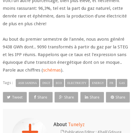
Voici un autre pourcentage, bien plus élevé, et nettement
moins rassurant: 96,3%, tel est la part du gaz naturel, cette
denrée rare et éphémère, dans la production d'une électricité
de plus en plus chère!
Au bout du premier semestre de l'année, nous avons généré
9438 GWh dont.. 9090 transformés à partir du gaz par la STEG
et les IPP réunis. Rappelons que ce taux est l'expression sans
équivoque d'une transition énergétique dont on se moque..
Parole aux chiffres (
schémas
).
Tags :
ASH 3ANDNA
DSGT
ECO
ELECTRICITY
ENERGY
FR
GAS
Tweet
Share
Share
Share
Share
About
Tunelyz
Publication Editor :
Khalil Gdoura