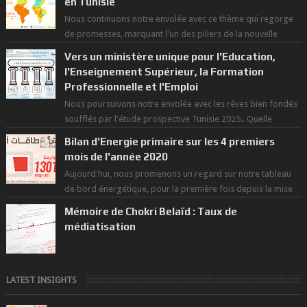
en Tunisie
Nous continuons notre envolée avec ce thème qui regorge
de promesses, marquant l'un des piliers de la nouvelle
révolution économique du ...
Vers un ministère unique pour l'Education,
l'Enseignement Supérieur, la Formation
Professionnelle et l'Emploi
Nous poursuivons notre envolée avec les rêves bien fondés
soufflés par l'étude prospective Tunisie 2025.. Quelle
politique pour l...
Bilan d’Energie primaire sur les 4 premiers
mois de l'année 2020
Aujourd'hui, nous promenons un regard sur notre tableau
de bord énergétique, pour la première fois depuis la mise
en exploitation du t...
Mémoire de Chokri Belaïd : Taux de
médiatisation
LATEST INSIGHTS