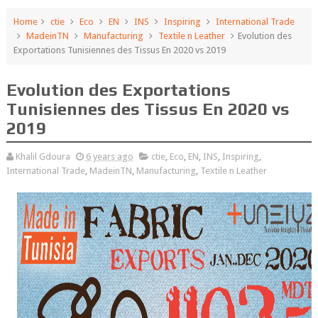
Home
ctie
Eco
EN
INS
Inspiring
International Trade
MadeinTN
Manufacturing
Textile n Leather
Evolution des
Exportations Tunisiennes des Tissus En 2020 vs 2019
Evolution des Exportations
Tunisiennes des Tissus En 2020 vs
2019
Khalil Gdoura
6 years ago
ctie
,
Eco
,
EN
,
INS
,
Inspiring
,
International Trade
,
MadeinTN
,
Manufacturing
,
Textile n Leather