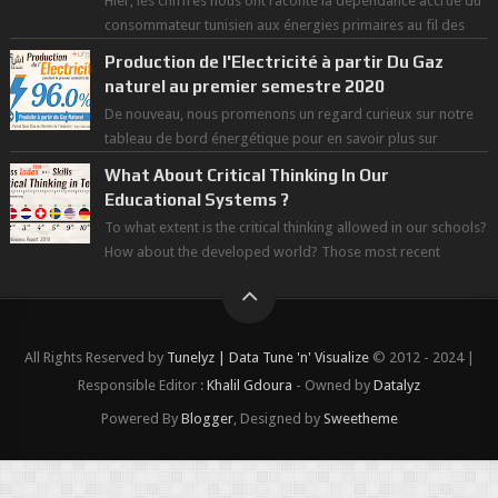
Hier, les chiffres nous ont raconté la dépendance accrue du
consommateur tunisien aux énergies primaires au fil des
dernières décennies ( ...
Production de l'Electricité à partir Du Gaz
naturel au premier semestre 2020
De nouveau, nous promenons un regard curieux sur notre
tableau de bord énergétique pour en savoir plus sur
l'avancée d'une Transitio...
What About Critical Thinking In Our
Educational Systems ?
To what extent is the critical thinking allowed in our schools?
How about the developed world? Those most recent
figures surveyed by the Wor...
All Rights Reserved by
Tunelyz | Data Tune 'n' Visualize
© 2012 - 2024 |
Responsible Editor :
Khalil Gdoura
- Owned by
Datalyz
Powered By
Blogger
, Designed by
Sweetheme