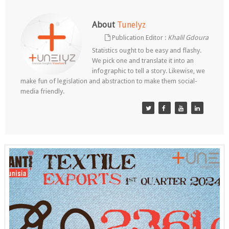
About
Tunelyz
Publication Editor :
Khalil Gdoura
Statistics ought to be easy and flashy.
We pick one and translate it into an
infographic to tell a story. Likewise, we
make fun of legislation and abstraction to make them social-
media friendly.