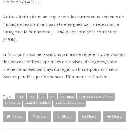
ramené 779,4 MDT.
Notons à titre de nuance que tous les autres sous-secteurs de
l'industrie textile n'ont pas été épargnés par la récession, à
l'image de la bonneterie (-17%) ou encore de la confection
(-19%).
Enfin, nous nous ne lasserons jamais de réitérer notre souhait
de voir ces chiffres exprimées en devises étrangères, voire
même détaillées par pays ou région, afin de pouvoir mieux
évaluer pareilles performances. Fièrement et à suivre!
Tags :
CTIE
ECO
EN
INS
INSPIRING
INTERNATIONAL TRADE
MADEINTN
MANUFACTURING
TEXTILE N LEATHER
Tweet
Share
Share
Share
Share