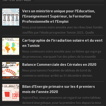
Vers un ministère unique pour l'Education,
l'Enseignement Supérieur, la Formation
Professionnelle et l'Emploi
Nous poursuivons notre envolée avec les rêves bien fondés
soufflés par l'étude prospective Tunisie 2025.. Quelle
politique pour l...
Cartographie de l'irradiation solaire et du vent
en Tunisie
Nous continuons notre envolée avec ce thème qui regorge
de promesses, marquant l'un des piliers de la nouvelle
révolution économique du ...
Balance Commerciale des Céréales en 2020
Nous poursuivons l'examen du tableau de bord du
commerce extérieur arrêté au 31 décembre dernier,
rendant compte de nos prouesses et man...
Bilan d’Energie primaire sur les 4 premiers
mois de l'année 2020
Aujourd'hui, nous promenons un regard sur notre tableau
de bord énergétique, pour la première fois depuis la mise