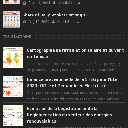
Sept 10, 2024
Khalil Gdoura
Share of Daily Smokers Among 15+
Aug 15, 2024
Khalil Gdoura
TOP-5 LAST YEAR
Cartographie de l'irradiation solaire et du vent
en Tunisie
Nous continuons notre envolée avec ce thème qui regorge
de promesses, marquant l'un des piliers de la nouvelle
révolution économique du ...
Balance prévisionnelle de la STEG pour l'Eté
2020 : Offre et Demande en Electricité
Quelques semaines auparavant, nous avons eu droit à des
chiffres assez rafraîchissants au regard de cette saisons
des grandes chaleurs. D...
Evolution de la Législation er de la
Reglementation du secteur des énergies
renouvelables