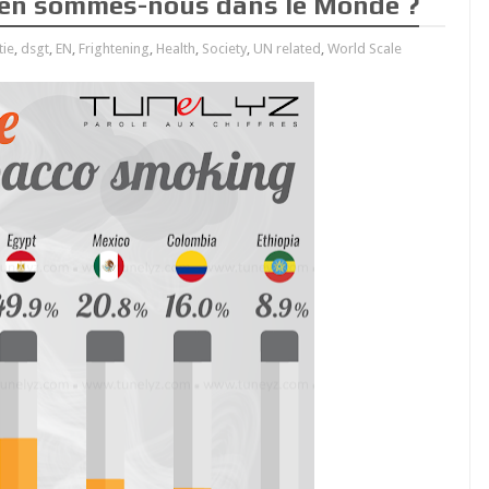
 en sommes-nous dans le Monde ?
tie
,
dsgt
,
EN
,
Frightening
,
Health
,
Society
,
UN related
,
World Scale