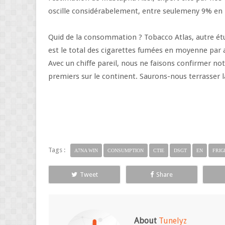
oscille considérabelement, entre seulemeny 9% en E
Quid de la consommation ? Tobacco Atlas, autre étu
est le total des cigarettes fumées en moyenne par a
Avec un chiffe pareil, nous ne faisons confirmer n
premiers sur le continent. Saurons-nous terrasser
Tags :
A7NA WIN
CONSUMPTION
CTIE
DSGT
EN
FRIG
Tweet
Share
About
Tunelyz