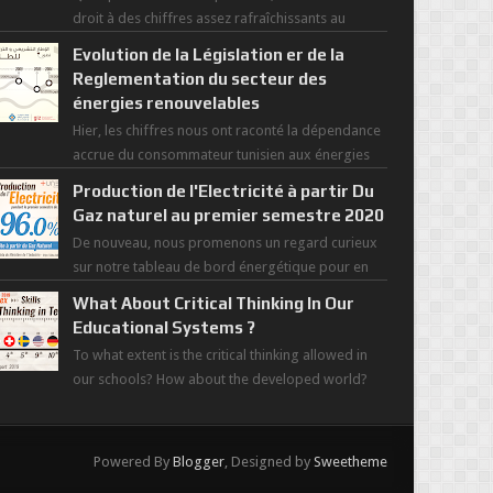
droit à des chiffres assez rafraîchissants au
regard de cette saisons des grandes chaleurs. D...
Evolution de la Législation er de la
Reglementation du secteur des
énergies renouvelables
Hier, les chiffres nous ont raconté la dépendance
accrue du consommateur tunisien aux énergies
primaires au fil des dernières décennies ( ...
Production de l'Electricité à partir Du
Gaz naturel au premier semestre 2020
De nouveau, nous promenons un regard curieux
sur notre tableau de bord énergétique pour en
savoir plus sur l'avancée d'une Transitio...
What About Critical Thinking In Our
Educational Systems ?
To what extent is the critical thinking allowed in
our schools? How about the developed world?
Those most recent figures surveyed by the Wor...
Powered By
Blogger
, Designed by
Sweetheme