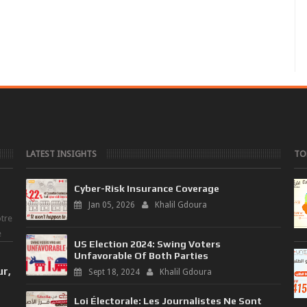
LATEST INSIGHTS
TO
Cyber-Risk Insurance Coverage
Jan 05, 2026
Khalil Gdoura
tre
e
US Election 2024: Swing Voters
Unfavorable Of Both Parties
ur,
Sept 18, 2024
Khalil Gdoura
Loi Électorale: Les Journalistes Ne Sont