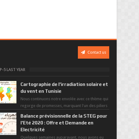
Contact us
P-5 LAST YEAR
Cartographie de l'irradiation solaire et
du vent en Tunisie
Nous continuons notre envolée avec ce thème qui
regorge de promesses, marquant l'un des piliers
de la nouvelle révolution économique du ...
Balance prévisionnelle de la STEG pour
l'Eté 2020 : Offre et Demande en
Electricité
Quelques semaines auparavant, nous avons eu