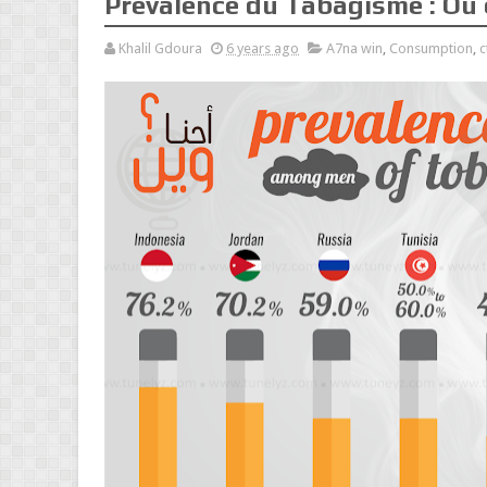
Prévalence du Tabagisme : Où
Khalil Gdoura
6 years ago
A7na win
,
Consumption
,
c