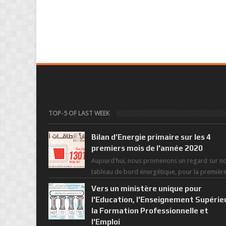
TOP-5 OF LAST WEEK
Bilan d’Energie primaire sur les 4
premiers mois de l'année 2020
Aujourd'hui, nous promenons un regard sur no
tableau de bord énergétique, pour la premièr
fois depuis la mise en exploitation du t...
Vers un ministère unique pour
l'Education, l'Enseignement Supérie
la Formation Professionnelle et
l'Emploi