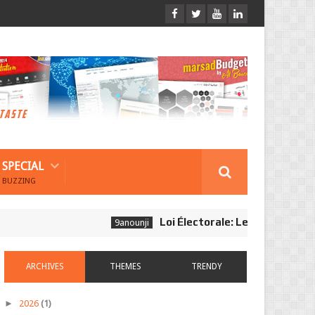
SPECIAL
BUZZING
Loi Électorale: Les Journalistes Ne 
9anounji
ARCHIVES
THEMES
TRENDY
►
2026
(1)