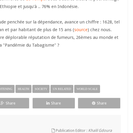
thiopie et jusqu'à .. 76% en Indonésie.
de penchée sur la dépendance, avance un chiffre : 1628, tel
n et par habitant de plus de 15 ans (
source
) chez nous.
otre déplorable réputation de fumeurs, 26èmes au monde et
 la "Pandémie du Tabagisme" ?
HTENING
HEALTH
SOCIETY
UN RELATED
WORLD SCALE
Share
Share
Share
Publication Editor :
Khalil Gdoura