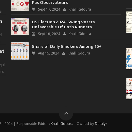
Pas Observateurs
Sept 17, 2024
Khalil Gdoura
e
n
US Election 2024: Swing Voters
Unfavorable Of Both Runners
Sept 10, 2024
Khalil Gdoura
d
e
Share of Daily Smokers Among 15+
 et
Aug 15, 2024
Khalil Gdoura
qui
ers
- 2024 | Responsible Editor :
Khalil Gdoura
- Owned by
Datalyz