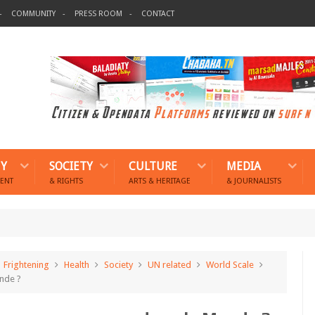
COMMUNITY
PRESS ROOM
CONTACT
Y
SOCIETY
CULTURE
MEDIA
ENT
& RIGHTS
ARTS & HERITAGE
& JOURNALISTS
Frightening
Health
Society
UN related
World Scale
nde ?