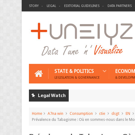
STORY
LEGAL
EDITORIAL GUIDELINES
DATA PARTNERS
STATE & POLITICS
ECONOM
LEGISLATION & GOVERNANCE
& DEVELOPM
Legal Watch
Home
A7na win
Consumption
ctie
dsgt
EN
Prévalence du Tabagisme : Où en sommes-nous dans le Mo