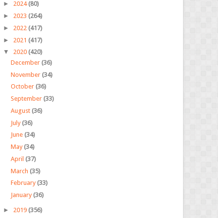
►
2024
(80)
►
2023
(264)
►
2022
(417)
►
2021
(417)
▼
2020
(420)
December
(36)
November
(34)
October
(36)
September
(33)
August
(36)
July
(36)
June
(34)
May
(34)
April
(37)
March
(35)
February
(33)
January
(36)
►
2019
(356)