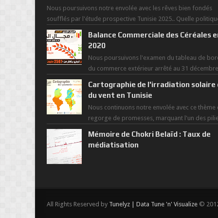
Nous poursuivons notre envolée avec les rêves bien fondés
soufflés par l'étude prospective Tunisie 2025.. Quelle politiqu
pour l...
Balance Commerciale des Céréales e
2020
Nous poursuivons l'examen du tableau de bor
du commerce extérieur arrêté au 31 décembr
dernier, rendant compte de nos prouesses et
Cartographie de l'irradiation solaire
man...
du vent en Tunisie
Nous continuons notre envolée avec ce thème 
regorge de promesses, marquant l'un des pili
de la nouvelle révolution économique du ...
Mémoire de Chokri Belaïd : Taux de
médiatisation
All Rights Reserved by
Tunelyz | Data Tune 'n' Visualize
© 2012 