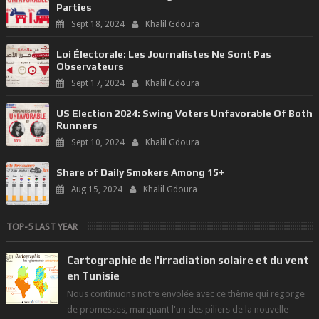
Parties
Sept 18, 2024
Khalil Gdoura
Loi Électorale: Les Journalistes Ne Sont Pas
Observateurs
Sept 17, 2024
Khalil Gdoura
US Election 2024: Swing Voters Unfavorable Of Both
Runners
Sept 10, 2024
Khalil Gdoura
Share of Daily Smokers Among 15+
Aug 15, 2024
Khalil Gdoura
TOP-5 LAST YEAR
Cartographie de l'irradiation solaire et du vent
en Tunisie
Nous continuons notre envolée avec ce thème qui regorge
de promesses, marquant l'un des piliers de la nouvelle