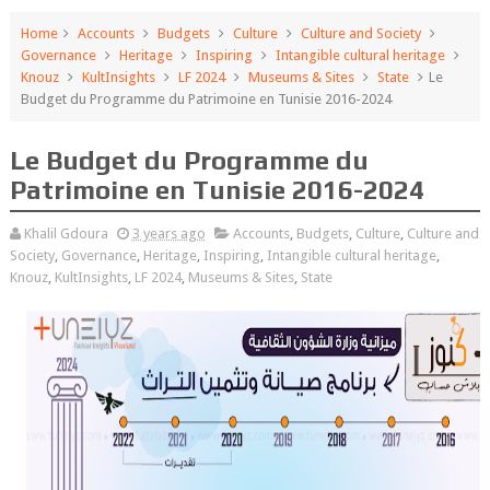
Home
Accounts
Budgets
Culture
Culture and Society
Governance
Heritage
Inspiring
Intangible cultural heritage
Knouz
KultInsights
LF 2024
Museums & Sites
State
Le
Budget du Programme du Patrimoine en Tunisie 2016-2024
Le Budget du Programme du
Patrimoine en Tunisie 2016-2024
Khalil Gdoura
3 years ago
Accounts
,
Budgets
,
Culture
,
Culture and
Society
,
Governance
,
Heritage
,
Inspiring
,
Intangible cultural heritage
,
Knouz
,
KultInsights
,
LF 2024
,
Museums & Sites
,
State