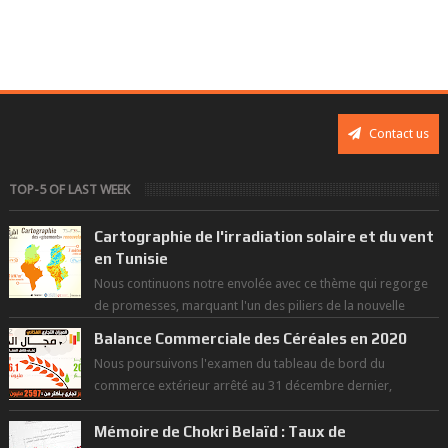
Contact us
TOP-5 OF LAST WEEK
Cartographie de l'irradiation solaire et du vent
en Tunisie
Nous continuons notre envolée avec ce thème qui regorge
de promesses, marquant l'un des piliers de la nouvelle
révolution économique du ...
Balance Commerciale des Céréales en 2020
Nous poursuivons l'examen du tableau de bord du
commerce extérieur arrêté au 31 décembre dernier,
rendant compte de nos prouesses et man...
Mémoire de Chokri Belaïd : Taux de