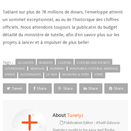
Tablant sur plus de 78 millions de dinars, l'enveloppe atteint
un sommet exceptionnel, au vu de l'historique des chiffres
officiels. Nous attendons toujours la publicatin du budget
détaillé du ministère de tutelle, afin d'en savoir plus sur les
projets à lancer et à impulser de plus belle!
Tags :
ACCOUNTS
BUDGETS
CULTURE
CULTURE AND SOCIETY
GOVERNANCE
HERITAGE
INSPIRING
INTANGIBLE CULTURAL HERITAGE
KNOUZ
KULTINSIGHTS
LF 2024
MUSEUMS & SITES
STATE
Tweet
Share
Share
Share
Share
About
Tunelyz
Publication Editor :
Khalil Gdoura
Statistics ought to be easy and flashy.