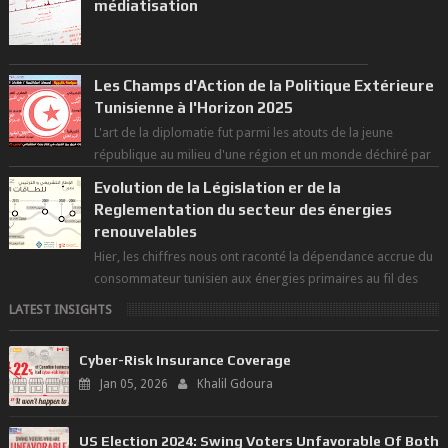
médiatisation
Les Champs d'Action de la Politique Extérieure
Tunisienne à l'Horizon 2025
L'art de la diplomatie fut parmi les atouts de la jeune
république au milieu d'une région et un monde déchiré par
les polarités et...
Evolution de la Législation er de la
Reglementation du secteur des énergies
renouvelables
Hier, les chiffres nous ont raconté la dépendance accrue du
consommateur tunisien aux énergies primaires au fil des
dernières décennies ( ...
LATEST INSIGHTS
Cyber-Risk Insurance Coverage
Jan 05, 2026
Khalil Gdoura
US Election 2024: Swing Voters Unfavorable Of Both