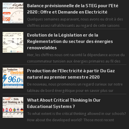
révolution économique du ...
Balance prévisionnelle de la STEG pour l'Eté
2020 : Offre et Demande en Electricité
Quelques semaines auparavant, nous avons eu droit à des
chiffres assez rafraîchissants au regard de cette saisons
des grandes chaleurs. D...
Evolution de la Législation er de la
Reglementation du secteur des énergies
renouvelables
Hier, les chiffres nous ont raconté la dépendance accrue du
consommateur tunisien aux énergies primaires au fil des
dernières décennies ( ...
Production de l'Electricité à partir Du Gaz
naturel au premier semestre 2020
De nouveau, nous promenons un regard curieux sur notre
tableau de bord énergétique pour en savoir plus sur
l'avancée d'une Transitio...
What About Critical Thinking In Our
Educational Systems ?
To what extent is the critical thinking allowed in our schools?
How about the developed world? Those most recent
figures surveyed by the Wor...