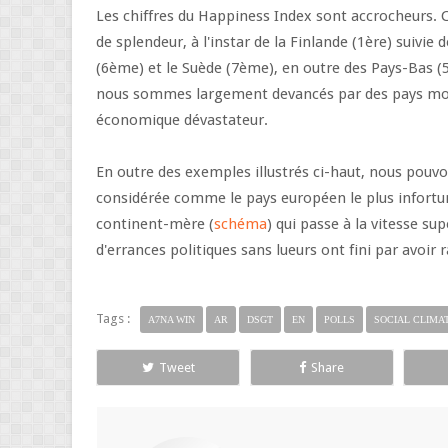
Les chiffres du Happiness Index sont accrocheurs. C
de splendeur, à l'instar de la Finlande (1ère) suivi
(6ème) et le Suède (7ème), en outre des Pays-Bas (
nous sommes largement devancés par des pays moi
économique dévastateur.
En outre des exemples illustrés ci-haut, nous pouvon
considérée comme le pays européen le plus infortu
continent-mère (
schéma
) qui passe à la vitesse su
d'errances politiques sans lueurs ont fini par avoi
Tags :
A7NA WIN
AR
DSGT
EN
POLLS
SOCIAL CLIMA
Tweet
Share