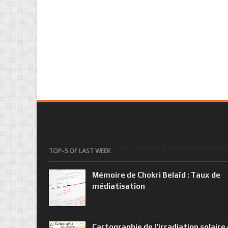
TOP-5 OF LAST WEEK
Mémoire de Chokri Belaïd : Taux de
médiatisation
Cartographie de l'irradiation solaire