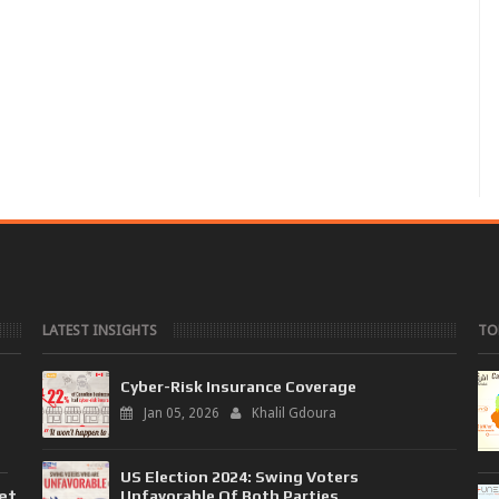
LATEST INSIGHTS
TO
Cyber-Risk Insurance Coverage
Jan 05, 2026
Khalil Gdoura
US Election 2024: Swing Voters
 et
Unfavorable Of Both Parties