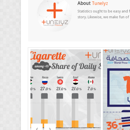
About
Tunelyz
Statistics ought to be easy and f
story. Likewise, we make fun of