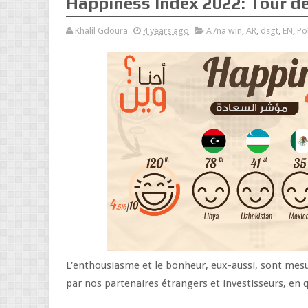
Happiness Index 2022: Tour d
Khalil Gdoura
4 years ago
A7na win
,
AR
,
dsgt
,
EN
,
Po
L'enthousiasme et le bonheur, eux-aussi, sont mes
par nos partenaires étrangers et investisseurs, en