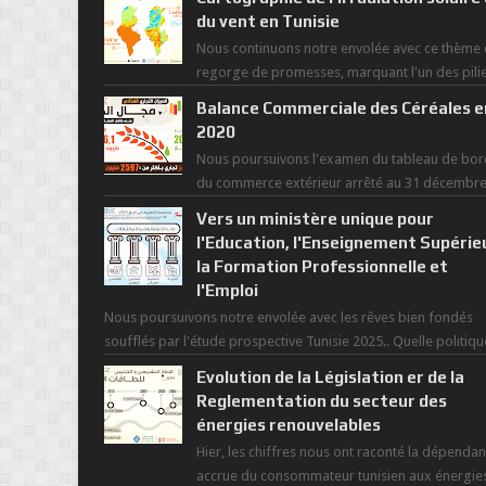
du vent en Tunisie
Nous continuons notre envolée avec ce thème 
regorge de promesses, marquant l'un des pili
de la nouvelle révolution économique du ...
Balance Commerciale des Céréales e
2020
Nous poursuivons l'examen du tableau de bor
du commerce extérieur arrêté au 31 décembr
dernier, rendant compte de nos prouesses et
Vers un ministère unique pour
man...
l'Education, l'Enseignement Supérie
la Formation Professionnelle et
l'Emploi
Nous poursuivons notre envolée avec les rêves bien fondés
soufflés par l'étude prospective Tunisie 2025.. Quelle politiqu
pour l...
Evolution de la Législation er de la
Reglementation du secteur des
énergies renouvelables
Hier, les chiffres nous ont raconté la dépenda
accrue du consommateur tunisien aux énergie