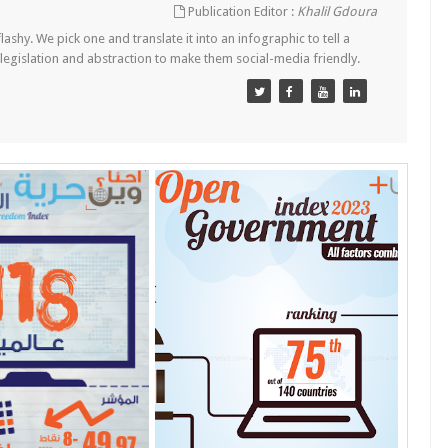
Publication Editor :
Khalil Gdoura
lashy. We pick one and translate it into an infographic to tell a
 legislation and abstraction to make them social-media friendly.