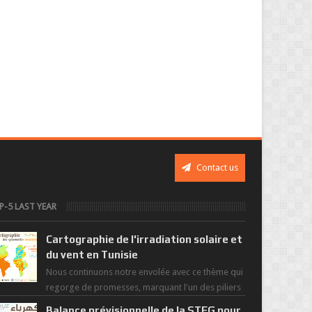
Contact us
P-5 LAST YEAR
Cartographie de l'irradiation solaire et
du vent en Tunisie
Nous continuons notre envolée avec ce thème qui
regorge de promesses, marquant l'un des piliers
de la nouvelle révolution économique du ...
Balance prévisionnelle de la STEG pour