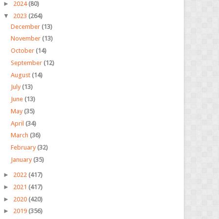
►
2024
(80)
▼
2023
(264)
December
(13)
November
(13)
October
(14)
September
(12)
August
(14)
July
(13)
June
(13)
May
(35)
April
(34)
March
(36)
February
(32)
January
(35)
►
2022
(417)
►
2021
(417)
►
2020
(420)
►
2019
(356)