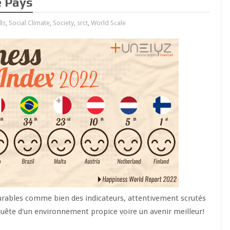
e Pays
lls
,
Social Climate
,
Society
,
srct
,
World Scale
urables comme bien des indicateurs, attentivement scrutés
 quête d'un environnement propice voire un avenir meilleur!