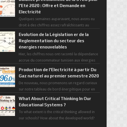
l'Eté 2020 : Offre et Demande en
Electricité
Quelques semaines auparavant, nous avons eu
droit à des chiffres assez rafraîchissants au
regard de cette saisons des grandes chaleurs. D...
Evolution de la Législation er de la
Reglementation du secteur des
énergies renouvelables
Hier, les chiffres nous ont raconté la dépendance
accrue du consommateur tunisien aux énergies
primaires au fil des dernières décennies ( ...
Production de l'Electricité à partir Du
Gaz naturel au premier semestre 2020
De nouveau, nous promenons un regard curieux
sur notre tableau de bord énergétique pour en
savoir plus sur l'avancée d'une Transitio...
What About Critical Thinking In Our
Educational Systems ?
To what extent is the critical thinking allowed in
our schools? How about the developed world?
Those most recent figures surveyed by the Wor...