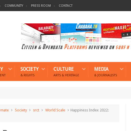
COMMUNITY
PRESS ROOM
CONTACT
Y
SOCIETY
CULTURE
MEDIA
ENT
& RIGHTS
ARTS & HERITAGE
& JOURNALISTS
limate
Society
srct
World Scale
Happiness Index 2022: