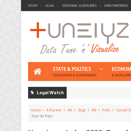
STORY
LEGAL
EDITORIAL GUIDELINES
DATA PARTNERS
STATE & POLITICS
ECONOM
LEGISLATION & GOVERNANCE
& DEVELOPM
Legal Watch
Home
A7na win
AR
dsgt
EN
Polls
Social C
Tour de Pays