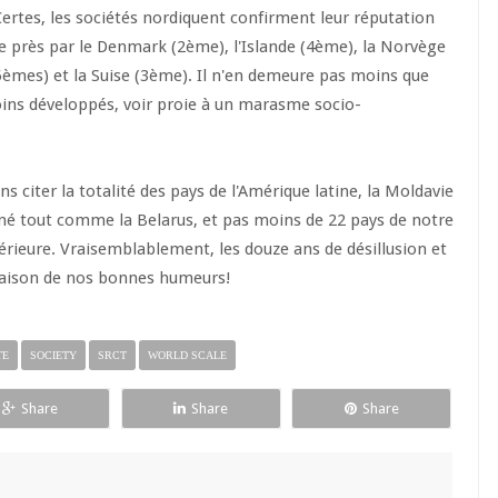
ertes, les sociétés nordiquent confirment leur réputation
e de près par le Denmark (2ème), l'Islande (4ème), la Norvège
5èmes) et la Suise (3ème). Il n'en demeure pas moins que
ns développés, voir proie à un marasme socio-
s citer la totalité des pays de l'Amérique latine, la Moldavie
né tout comme la Belarus, et pas moins de 22 pays de notre
périeure. Vraisemblablement, les douze ans de désillusion et
r raison de nos bonnes humeurs!
TE
SOCIETY
SRCT
WORLD SCALE
Share
Share
Share