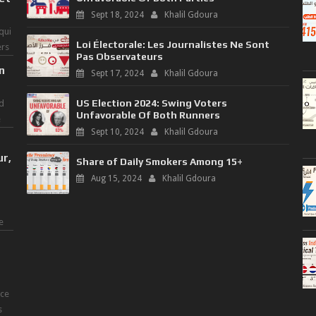
Sept 18, 2024
Khalil Gdoura
qui
Loi Électorale: Les Journalistes Ne Sont
ers
Pas Observateurs
n
Sept 17, 2024
Khalil Gdoura
US Election 2024: Swing Voters
d
Unfavorable Of Both Runners
e
Sept 10, 2024
Khalil Gdoura
ur,
Share of Daily Smokers Among 15+
Aug 15, 2024
Khalil Gdoura
e
nce
s