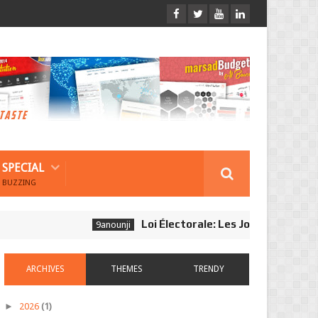
SPECIAL
BUZZING
Loi Électorale: Les Journalistes Ne Son
9anounji
ARCHIVES
THEMES
TRENDY
►
2026
(1)