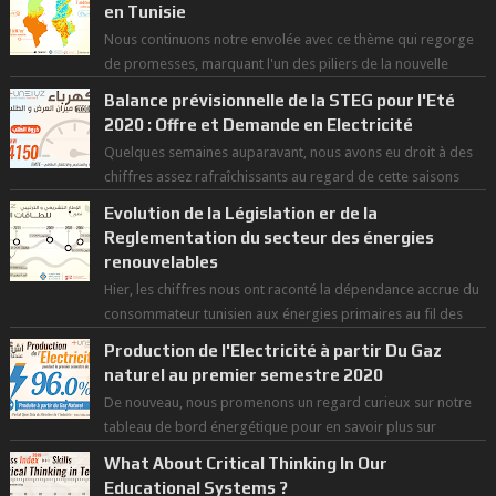
en Tunisie
Nous continuons notre envolée avec ce thème qui regorge
de promesses, marquant l'un des piliers de la nouvelle
révolution économique du ...
Balance prévisionnelle de la STEG pour l'Eté
2020 : Offre et Demande en Electricité
Quelques semaines auparavant, nous avons eu droit à des
chiffres assez rafraîchissants au regard de cette saisons
des grandes chaleurs. D...
Evolution de la Législation er de la
Reglementation du secteur des énergies
renouvelables
Hier, les chiffres nous ont raconté la dépendance accrue du
consommateur tunisien aux énergies primaires au fil des
dernières décennies ( ...
Production de l'Electricité à partir Du Gaz
naturel au premier semestre 2020
De nouveau, nous promenons un regard curieux sur notre
tableau de bord énergétique pour en savoir plus sur
l'avancée d'une Transitio...
What About Critical Thinking In Our
Educational Systems ?