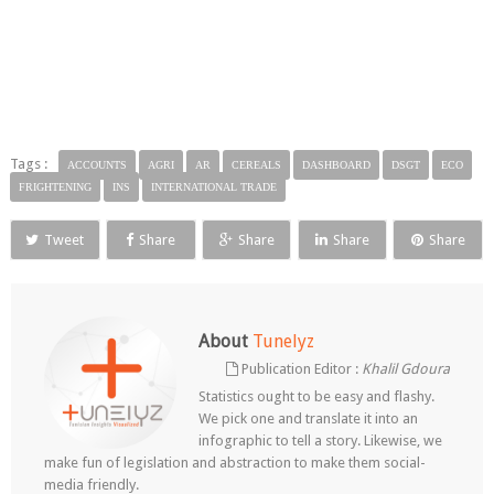
Tags :
ACCOUNTS
AGRI
AR
CEREALS
DASHBOARD
DSGT
ECO
FRIGHTENING
INS
INTERNATIONAL TRADE
Tweet
Share
Share
Share
Share
About
Tunelyz
Publication Editor :
Khalil Gdoura
Statistics ought to be easy and flashy.
We pick one and translate it into an
infographic to tell a story. Likewise, we
make fun of legislation and abstraction to make them social-
media friendly.