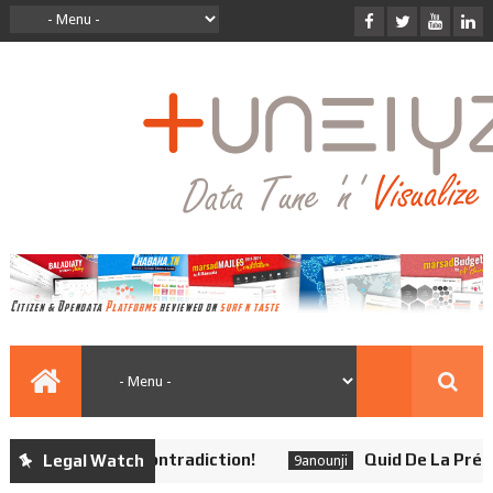
chives: Aucune Contradiction!
Quid De La Présomp
Legal Watch
9anounji