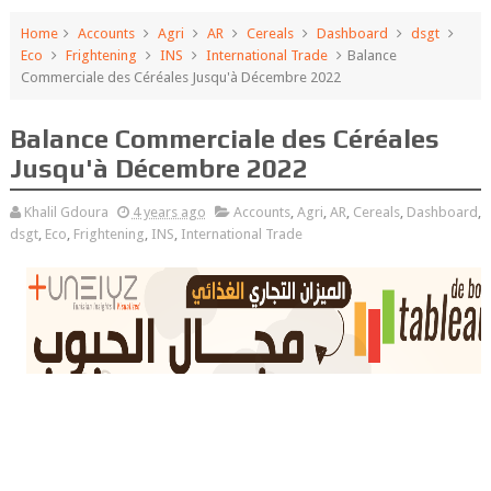
Home
Accounts
Agri
AR
Cereals
Dashboard
dsgt
Eco
Frightening
INS
International Trade
Balance
Commerciale des Céréales Jusqu'à Décembre 2022
Balance Commerciale des Céréales
Jusqu'à Décembre 2022
Khalil Gdoura
4 years ago
Accounts
,
Agri
,
AR
,
Cereals
,
Dashboard
,
dsgt
,
Eco
,
Frightening
,
INS
,
International Trade