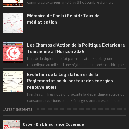
commerce extérieur arrêté au 31 décembre dernier,
rendant compte de nos prouesses et man...
Mémoire de Chokri Belaïd : Taux de
médiatisation
Les Champs d'Action de la Politique Extérieure
Tunisienne à l'Horizon 2025
L'art de la diplomatie fut parmi les atouts de la jeune
république au milieu d'une région et un monde déchiré par
les polarités et...
Evolution de la Législation er de la
Reglementation du secteur des énergies
renouvelables
Hier, les chiffres nous ont raconté la dépendance accrue du
consommateur tunisien aux énergies primaires au fil des
dernières décennies ( ...
LATEST INSIGHTS
Cyber-Risk Insurance Coverage