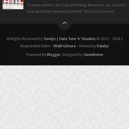
To what extent is the critical thinking allowed in our schools?
How about the developed world? Those most recent
figures surveyed by the Wor...
All Rights Reserved by
Tunelyz | Data Tune 'n' Visualize
© 2012 - 2024 |
Responsible Editor :
Khalil Gdoura
- Owned by
Datalyz
Powered By
Blogger
, Designed by
Sweetheme