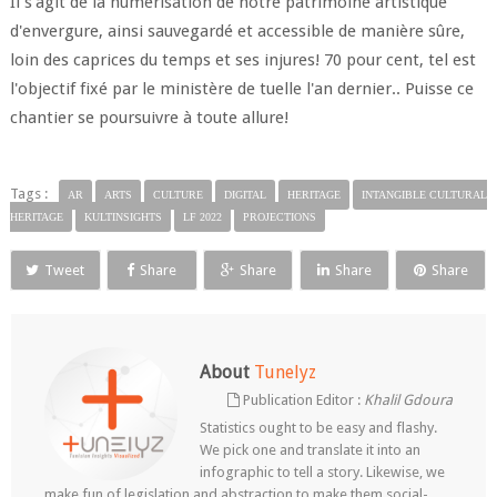
Il s'agit de la numérisation de notre patrimoine artistique
d'envergure, ainsi sauvegardé et accessible de manière sûre,
loin des caprices du temps et ses injures! 70 pour cent, tel est
l'objectif fixé par le ministère de tuelle l'an dernier.. Puisse ce
chantier se poursuivre à toute allure!
Tags :
AR
ARTS
CULTURE
DIGITAL
HERITAGE
INTANGIBLE CULTURAL
HERITAGE
KULTINSIGHTS
LF 2022
PROJECTIONS
Tweet
Share
Share
Share
Share
About
Tunelyz
Publication Editor :
Khalil Gdoura
Statistics ought to be easy and flashy.
We pick one and translate it into an
infographic to tell a story. Likewise, we
make fun of legislation and abstraction to make them social-