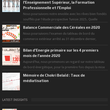
l'Enseignement Supérieur, la Formation
Professionnelle et l'Emploi
Nous poursuivons notre envolée avec les rêves bien fondés
soufflés par l'étude prospective Tunisie 2025.. Quelle
politique pour l...
Balance Commerciale des Céréales en 2020
Nous poursuivons l'examen du tableau de bord du
commerce extérieur arrêté au 31 décembre dernier,
rendant compte de nos prouesses et man...
Bilan d’Energie primaire sur les 4 premiers
mois de l'année 2020
Aujourd'hui, nous promenons un regard sur notre tableau
de bord énergétique, pour la première fois depuis la mise
en exploitation du t...
Mémoire de Chokri Belaïd : Taux de
médiatisation
LATEST INSIGHTS