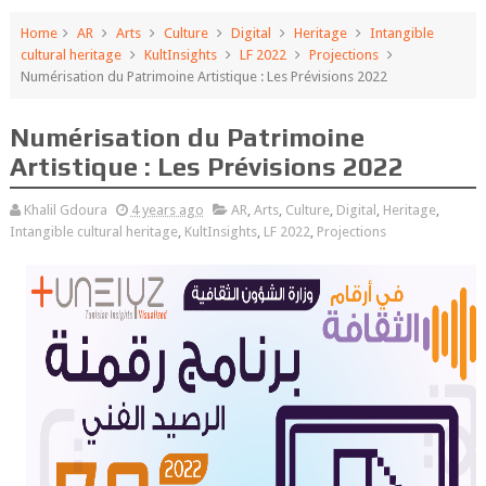
Home
AR
Arts
Culture
Digital
Heritage
Intangible
cultural heritage
KultInsights
LF 2022
Projections
Numérisation du Patrimoine Artistique : Les Prévisions 2022
Numérisation du Patrimoine
Artistique : Les Prévisions 2022
Khalil Gdoura
4 years ago
AR
,
Arts
,
Culture
,
Digital
,
Heritage
,
Intangible cultural heritage
,
KultInsights
,
LF 2022
,
Projections