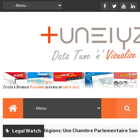
Conseil des Régions: Une Chambre Parlementaire Sans Loi.
Legal Watch
ji