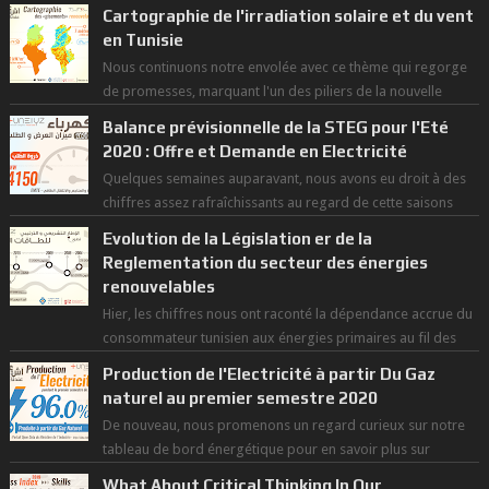
Cartographie de l'irradiation solaire et du vent
en Tunisie
Nous continuons notre envolée avec ce thème qui regorge
de promesses, marquant l'un des piliers de la nouvelle
révolution économique du ...
Balance prévisionnelle de la STEG pour l'Eté
2020 : Offre et Demande en Electricité
Quelques semaines auparavant, nous avons eu droit à des
chiffres assez rafraîchissants au regard de cette saisons
des grandes chaleurs. D...
Evolution de la Législation er de la
Reglementation du secteur des énergies
renouvelables
Hier, les chiffres nous ont raconté la dépendance accrue du
consommateur tunisien aux énergies primaires au fil des
dernières décennies ( ...
Production de l'Electricité à partir Du Gaz
naturel au premier semestre 2020
De nouveau, nous promenons un regard curieux sur notre
tableau de bord énergétique pour en savoir plus sur
l'avancée d'une Transitio...
What About Critical Thinking In Our