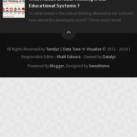
Educational Systems ?
To what extent is the critical thinking allowed in our schools?
How about the developed world? Those most recent
figures surveyed by the Wor...
All Rights Reserved by
Tunelyz | Data Tune 'n' Visualize
© 2012 - 2024 |
Responsible Editor :
Khalil Gdoura
- Owned by
Datalyz
Powered By
Blogger
, Designed by
Sweetheme