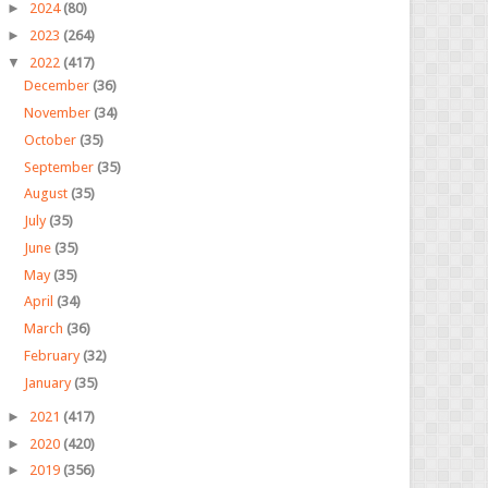
►
2024
(80)
►
2023
(264)
▼
2022
(417)
December
(36)
November
(34)
October
(35)
September
(35)
August
(35)
July
(35)
June
(35)
May
(35)
April
(34)
March
(36)
February
(32)
January
(35)
►
2021
(417)
►
2020
(420)
►
2019
(356)