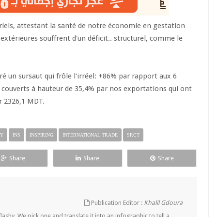
iels, attestant la santé de notre économie en gestation
xtérieures souffrent d'un déficit.. structurel, comme le
 un sursaut qui frôle l'irréel: +86% par rapport aux 6
s couverts à hauteur de 35,4% par nos exportations qui ont
ur 2326,1 MDT.
GY
INS
INSPIRING
INTERNATIONAL TRADE
SRCT
Share
Share
Share
Publication Editor :
Khalil Gdoura
lashy. We pick one and translate it into an infographic to tell a