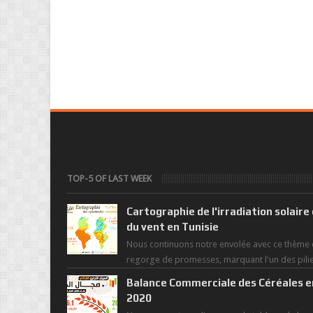
TOP-5 OF LAST WEEK
Cartographie de l'irradiation solaire
du vent en Tunisie
Nous continuons notre envolée avec ce thème 
regorge de promesses, marquant l'un des pili
de la nouvelle révolution économique du ...
Balance Commerciale des Céréales e
2020