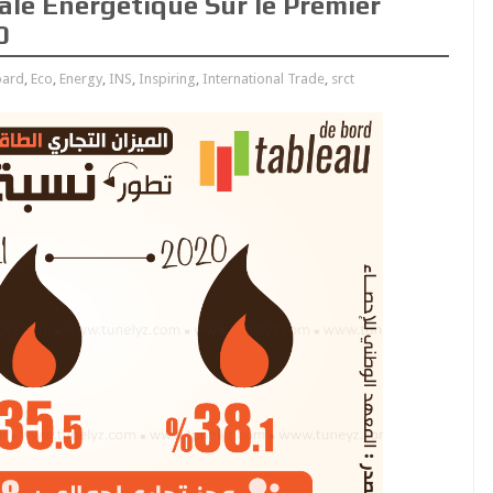
ale Energétique Sur le Premier
0
oard
,
Eco
,
Energy
,
INS
,
Inspiring
,
International Trade
,
srct