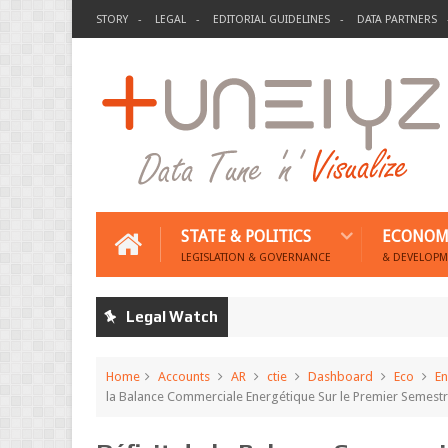
STORY
LEGAL
EDITORIAL GUIDELINES
DATA PARTNERS
STATE & POLITICS
ECONOM
LEGISLATION & GOVERNANCE
& DEVELOPM
Legal Watch
Home
Accounts
AR
ctie
Dashboard
Eco
En
la Balance Commerciale Energétique Sur le Premier Semestr