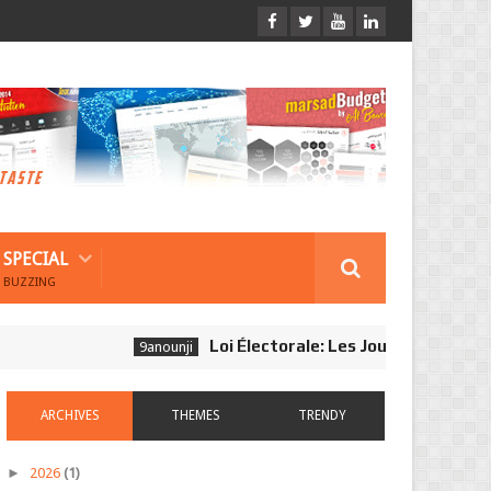
SPECIAL
BUZZING
Loi Électorale: Les Journalistes Ne Son
9anounji
ARCHIVES
THEMES
TRENDY
►
2026
(1)