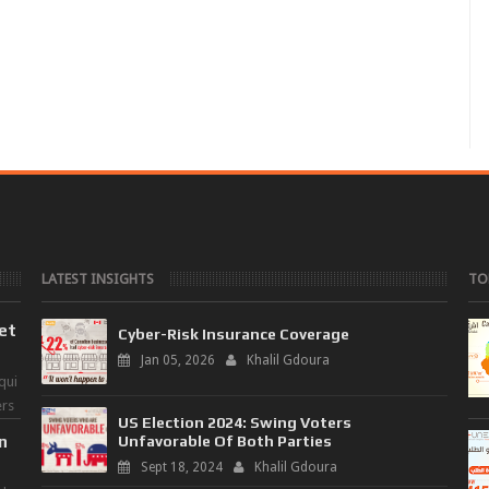
LATEST INSIGHTS
TO
 et
Cyber-Risk Insurance Coverage
Jan 05, 2026
Khalil Gdoura
qui
ers
US Election 2024: Swing Voters
n
Unfavorable Of Both Parties
Sept 18, 2024
Khalil Gdoura