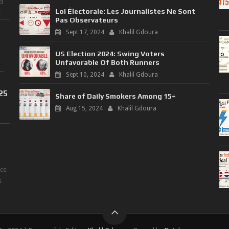
d
Loi Électorale: Les Journalistes Ne Sont
e
Pas Observateurs
Sept 17, 2024
Khalil Gdoura
US Election 2024: Swing Voters
Unfavorable Of Both Runners
Sept 10, 2024
Khalil Gdoura
025
Share of Daily Smokers Among 15+
Aug 15, 2024
Khalil Gdoura
nce
s