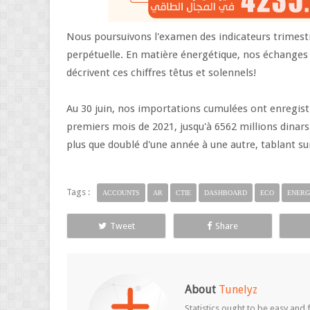
Nous poursuivons l'examen des indicateurs trimestr
perpétuelle. En matière énergétique, nos échanges e
décrivent ces chiffres têtus et solennels!
Au 30 juin, nos importations cumulées ont enregistré
premiers mois de 2021, jusqu'à 6562 millions dinar
plus que doublé d'une année à une autre, tablant s
Tags :
ACCOUNTS
AR
CTIE
DASHBOARD
ECO
ENER
Tweet
Share
About
Tunelyz
Statistics ought to be easy and f