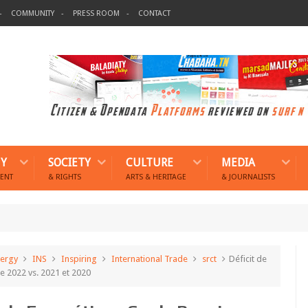
COMMUNITY
PRESS ROOM
CONTACT
Y
SOCIETY
CULTURE
MEDIA
ENT
& RIGHTS
ARTS & HERITAGE
& JOURNALISTS
ergy
INS
Inspiring
International Trade
srct
Déficit de
e 2022 vs. 2021 et 2020