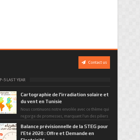
Contact us
P-5 LAST YEAR
Cartographie de l'irradiation solaire et
du vent en Tunisie
Nous continuons notre envolée avec ce thème qui
regorge de promesses, marquant l'un des piliers
de la nouvelle révolution économique du ...
Balance prévisionnelle de la STEG pour
l'Eté 2020 : Offre et Demande en