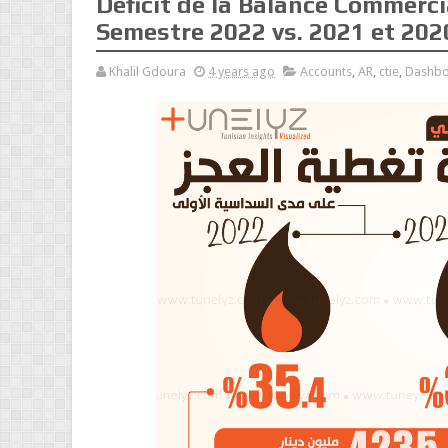
Déficit de la Balance Commerci
Semestre 2022 vs. 2021 et 202
Khalil Gdoura
4 years ago
Accounts
,
AR
,
ctie
,
Dashb