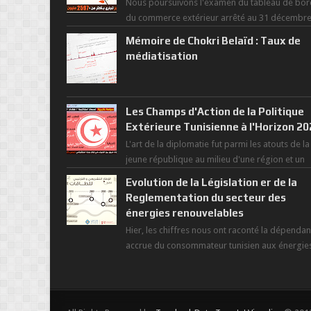
Nous poursuivons l'examen du tableau de bor
du commerce extérieur arrêté au 31 décembr
dernier, rendant compte de nos prouesses et
Mémoire de Chokri Belaïd : Taux de
man...
médiatisation
Les Champs d'Action de la Politique
Extérieure Tunisienne à l'Horizon 2
L'art de la diplomatie fut parmi les atouts de la
jeune république au milieu d'une région et un
monde déchiré par les polarités et...
Evolution de la Législation er de la
Reglementation du secteur des
énergies renouvelables
Hier, les chiffres nous ont raconté la dépenda
accrue du consommateur tunisien aux énergie
primaires au fil des dernières décennies ( ...