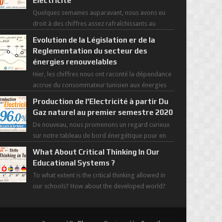
Electricité
Quelques semaines auparavant, nous avons eu
droit à des chiffres assez rafraîchissants au
regard de cette saisons des grandes chaleurs. D...
Evolution de la Législation er de la
Reglementation du secteur des
énergies renouvelables
Hier, les chiffres nous ont raconté la dépendance
accrue du consommateur tunisien aux énergies
primaires au fil des dernières décennies ( ...
Production de l'Electricité à partir Du
Gaz naturel au premier semestre 2020
De nouveau, nous promenons un regard curieux
sur notre tableau de bord énergétique pour en
savoir plus sur l'avancée d'une Transitio...
What About Critical Thinking In Our
Educational Systems ?
To what extent is the critical thinking allowed in
our schools? How about the developed world?
Those most recent figures surveyed by the Wor...