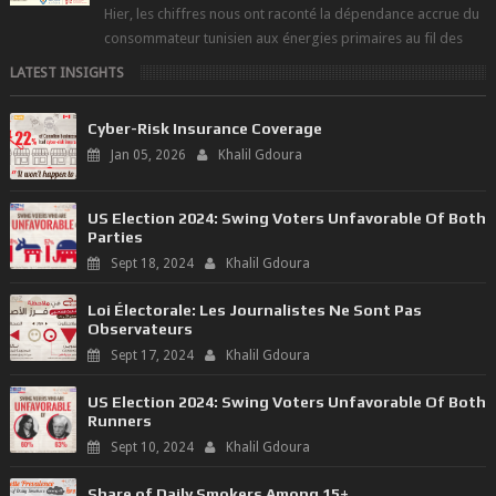
Hier, les chiffres nous ont raconté la dépendance accrue du
consommateur tunisien aux énergies primaires au fil des
dernières décennies ( ...
LATEST INSIGHTS
Cyber-Risk Insurance Coverage
Jan 05, 2026
Khalil Gdoura
US Election 2024: Swing Voters Unfavorable Of Both
Parties
Sept 18, 2024
Khalil Gdoura
Loi Électorale: Les Journalistes Ne Sont Pas
Observateurs
Sept 17, 2024
Khalil Gdoura
US Election 2024: Swing Voters Unfavorable Of Both
Runners
Sept 10, 2024
Khalil Gdoura
Share of Daily Smokers Among 15+