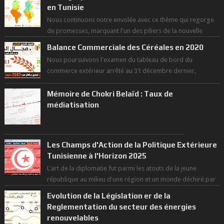
en Tunisie
Nous continuons notre envolée avec ce thème qui regorge
de promesses, marquant l'un des piliers de la nouvelle
révolution économique du ...
Balance Commerciale des Céréales en 2020
Nous poursuivons l'examen du tableau de bord du
commerce extérieur arrêté au 31 décembre dernier,
rendant compte de nos prouesses et man...
Mémoire de Chokri Belaïd : Taux de
médiatisation
Les Champs d'Action de la Politique Extérieure
Tunisienne à l'Horizon 2025
L'art de la diplomatie fut parmi les atouts de la jeune
république au milieu d'une région et un monde déchiré par
les polarités et...
Evolution de la Législation er de la
Reglementation du secteur des énergies
renouvelables