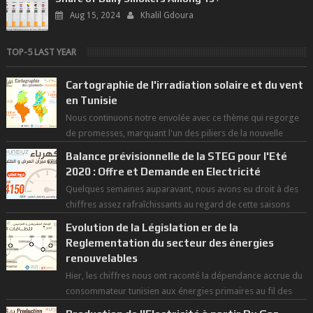
Aug 15, 2024
Khalil Gdoura
TOP-5 LAST YEAR
Cartographie de l'irradiation solaire et du vent
en Tunisie
Nous continuons notre envolée avec ce thème qui regorge
de promesses, marquant l'un des piliers de la nouvelle
révolution économique du ...
Balance prévisionnelle de la STEG pour l'Eté
2020 : Offre et Demande en Electricité
Quelques semaines auparavant, nous avons eu droit à des
chiffres assez rafraîchissants au regard de cette saisons
des grandes chaleurs. D...
Evolution de la Législation er de la
Reglementation du secteur des énergies
renouvelables
Hier, les chiffres nous ont raconté la dépendance accrue du
consommateur tunisien aux énergies primaires au fil des
dernières décennies ( ...