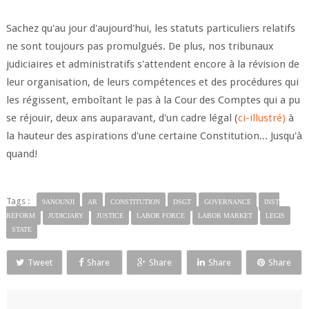
Sachez qu'au jour d'aujourd'hui, les statuts particuliers relatifs
ne sont toujours pas promulgués. De plus, nos tribunaux
judiciaires et administratifs s'attendent encore à la révision de
leur organisation, de leurs compétences et des procédures qui
les régissent, emboîtant le pas à la Cour des Comptes qui a pu
se réjouir, deux ans auparavant, d'un cadre légal (
ci-illustré)
à
la hauteur des aspirations d'une certaine Constitution... Jusqu'à
quand!
Tags :
9ANOUNJI
AR
CONSTITUTION
DSGT
GOVERNANCE
INST
REFORM
JUDICIARY
JUSTICE
LABOR FORCE
LABOR MARKET
LEGIS
STATE
Tweet
Share
Share
Share
Share