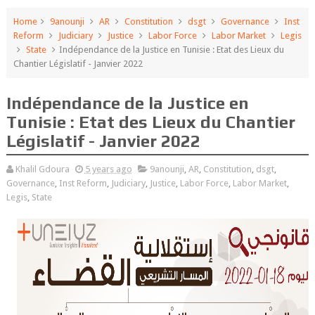
Home
9anounji
AR
Constitution
dsgt
Governance
Inst
Reform
Judiciary
Justice
Labor Force
Labor Market
Legis
State
Indépendance de la Justice en Tunisie : Etat des Lieux du
Chantier Législatif - Janvier 2022
Indépendance de la Justice en
Tunisie : Etat des Lieux du Chantier
Législatif - Janvier 2022
Khalil Gdoura
5 years ago
9anounji
,
AR
,
Constitution
,
dsgt
,
Governance
,
Inst Reform
,
Judiciary
,
Justice
,
Labor Force
,
Labor Market
,
Legis
,
State