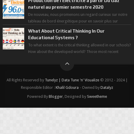
Production de l'Electricité à partir Du Gaz
naturel au premier semestre 2020
De nouveau, nous promenons un regard curieux sur notre
tableau de bord énergétique pour en savoir plus sur
l'avancée d'une Transitio...
What About Critical Thinking In Our
Educational Systems ?
To what extent is the critical thinking allowed in our schools?
How about the developed world? Those most recent
figures surveyed by the Wor...
All Rights Reserved by
Tunelyz | Data Tune 'n' Visualize
© 2012 - 2024 |
Responsible Editor :
Khalil Gdoura
- Owned by
Datalyz
Powered By
Blogger
, Designed by
Sweetheme