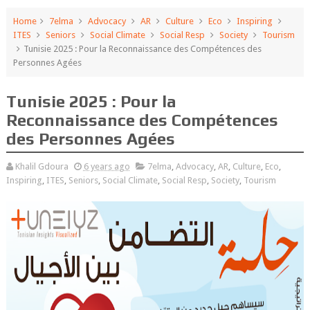
Home
7elma
Advocacy
AR
Culture
Eco
Inspiring
ITES
Seniors
Social Climate
Social Resp
Society
Tourism
Tunisie 2025 : Pour la Reconnaissance des Compétences des
Personnes Agées
Tunisie 2025 : Pour la
Reconnaissance des Compétences
des Personnes Agées
Khalil Gdoura
6 years ago
7elma
,
Advocacy
,
AR
,
Culture
,
Eco
,
Inspiring
,
ITES
,
Seniors
,
Social Climate
,
Social Resp
,
Society
,
Tourism