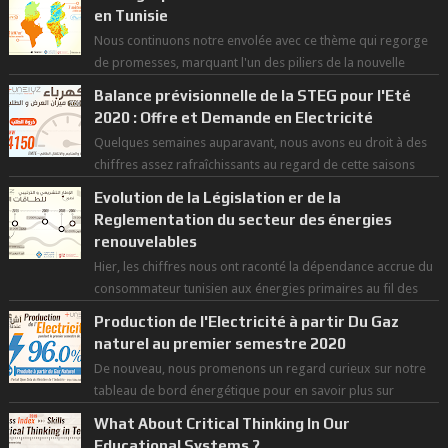
en Tunisie
Nous continuons notre envolée avec ce thème qui regorge
de promesses, marquant l'un des piliers de la nouvelle
révolution économique du ...
Balance prévisionnelle de la STEG pour l'Eté
2020 : Offre et Demande en Electricité
Quelques semaines auparavant, nous avons eu droit à des
chiffres assez rafraîchissants au regard de cette saisons
des grandes chaleurs. D...
Evolution de la Législation er de la
Reglementation du secteur des énergies
renouvelables
Hier, les chiffres nous ont raconté la dépendance accrue du
consommateur tunisien aux énergies primaires au fil des
dernières décennies ( ...
Production de l'Electricité à partir Du Gaz
naturel au premier semestre 2020
De nouveau, nous promenons un regard curieux sur notre
tableau de bord énergétique pour en savoir plus sur
l'avancée d'une Transitio...
What About Critical Thinking In Our
Educational Systems ?