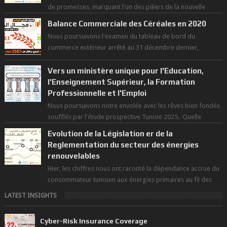
de promesses, marquant l'un des piliers de la nouvelle
révolution économique du ...
Balance Commerciale des Céréales en 2020
Nous poursuivons l'examen du tableau de bord du
commerce extérieur arrêté au 31 décembre dernier,
rendant compte de nos prouesses et man...
Vers un ministère unique pour l'Education,
l'Enseignement Supérieur, la Formation
Professionnelle et l'Emploi
Nous poursuivons notre envolée avec les rêves bien fondés
soufflés par l'étude prospective Tunisie 2025.. Quelle
politique pour l...
Evolution de la Législation er de la
Reglementation du secteur des énergies
renouvelables
Hier, les chiffres nous ont raconté la dépendance accrue du
consommateur tunisien aux énergies primaires au fil des
dernières décennies ( ...
LATEST INSIGHTS
Cyber-Risk Insurance Coverage