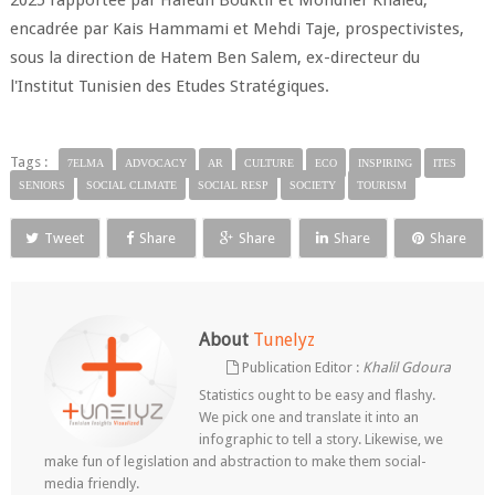
2025 rapportée par Hafedh Bouktif et Mondher Khaled,
encadrée par Kais Hammami et Mehdi Taje, prospectivistes,
sous la direction de Hatem Ben Salem, ex-directeur du
l'Institut Tunisien des Etudes Stratégiques.
Tags :
7ELMA
ADVOCACY
AR
CULTURE
ECO
INSPIRING
ITES
SENIORS
SOCIAL CLIMATE
SOCIAL RESP
SOCIETY
TOURISM
Tweet
Share
Share
Share
Share
About
Tunelyz
Publication Editor :
Khalil Gdoura
Statistics ought to be easy and flashy.
We pick one and translate it into an
infographic to tell a story. Likewise, we
make fun of legislation and abstraction to make them social-
media friendly.