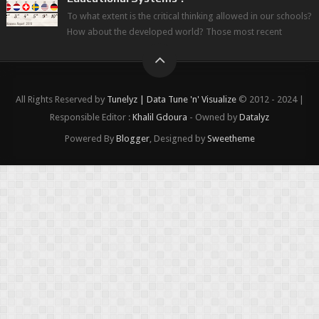
To what extent is the critical thinking allowed in our schools?
How about the developed world? Those most recent
figures surveyed by the Wor...
All Rights Reserved by
Tunelyz | Data Tune 'n' Visualize
© 2012 - 2024 |
Responsible Editor :
Khalil Gdoura
- Owned by
Datalyz
Powered By
Blogger
, Designed by
Sweetheme