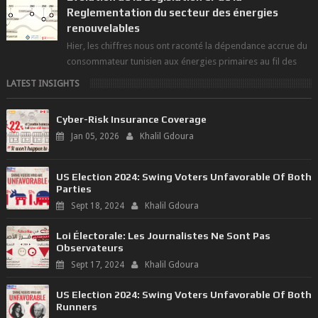
Reglementation du secteur des énergies
renouvelables
Hier, les chiffres nous ont raconté la dépendance accrue du
consommateur tunisien aux énergies primaires au fil des
dernières décennies ( ...
LATEST INSIGHTS
Cyber-Risk Insurance Coverage
Jan 05, 2026
Khalil Gdoura
US Election 2024: Swing Voters Unfavorable Of Both
Parties
Sept 18, 2024
Khalil Gdoura
Loi Électorale: Les Journalistes Ne Sont Pas
Observateurs
Sept 17, 2024
Khalil Gdoura
US Election 2024: Swing Voters Unfavorable Of Both
Runners