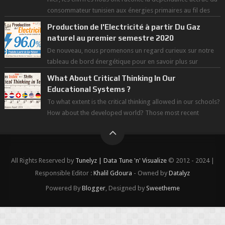
consommateur tunisien aux énergies primaires au fil des
dernières décennies ( ...
Production de l'Electricité à partir Du Gaz
naturel au premier semestre 2020
De nouveau, nous promenons un regard curieux sur notre
tableau de bord énergétique pour en savoir plus sur
l'avancée d'une Transitio...
What About Critical Thinking In Our
Educational Systems ?
To what extent is the critical thinking allowed in our schools?
How about the developed world? Those most recent
figures surveyed by the Wor...
All Rights Reserved by
Tunelyz | Data Tune 'n' Visualize
© 2012 - 2024 |
Responsible Editor :
Khalil Gdoura
- Owned by
Datalyz
Powered By
Blogger
, Designed by
Sweetheme