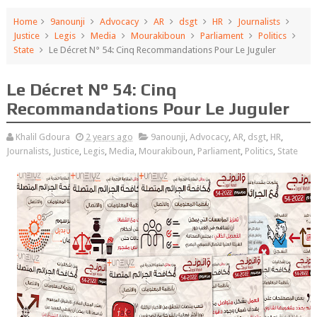
Home
9anounji
Advocacy
AR
dsgt
HR
Journalists
Justice
Legis
Media
Mourakiboun
Parliament
Politics
State
Le Décret N° 54: Cinq Recommandations Pour Le Juguler
Le Décret N° 54: Cinq
Recommandations Pour Le Juguler
Khalil Gdoura
2 years ago
9anounji
,
Advocacy
,
AR
,
dsgt
,
HR
,
Journalists
,
Justice
,
Legis
,
Media
,
Mourakiboun
,
Parliament
,
Politics
,
State