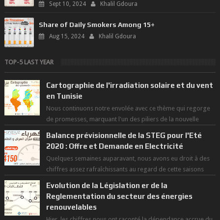
Sept 10, 2024
Khalil Gdoura
Share of Daily Smokers Among 15+
Aug 15, 2024
Khalil Gdoura
TOP-5 LAST YEAR
Cartographie de l'irradiation solaire et du vent
en Tunisie
Nous continuons notre envolée avec ce thème qui regorge
de promesses, marquant l'un des piliers de la nouvelle
révolution économique du ...
Balance prévisionnelle de la STEG pour l'Eté
2020 : Offre et Demande en Electricité
Quelques semaines auparavant, nous avons eu droit à des
chiffres assez rafraîchissants au regard de cette saisons
des grandes chaleurs. D...
Evolution de la Législation er de la
Reglementation du secteur des énergies
renouvelables
Hier, les chiffres nous ont raconté la dépendance accrue du