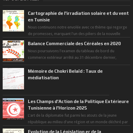
Cartographie de l'irradiation solaire et du vent
en Tunisie
Nous continuons notre envolée avec ce thème qui regorge
de promesses, marquant l'un des piliers de la nouvelle
révolution économique du ...
Balance Commerciale des Céréales en 2020
Nous poursuivons l'examen du tableau de bord du
commerce extérieur arrêté au 31 décembre dernier,
rendant compte de nos prouesses et man...
Mémoire de Chokri Belaïd : Taux de
médiatisation
Les Champs d'Action de la Politique Extérieure
Tunisienne à l'Horizon 2025
L'art de la diplomatie fut parmi les atouts de la jeune
république au milieu d'une région et un monde déchiré par
les polarités et...
Evolution de la Législation er de la