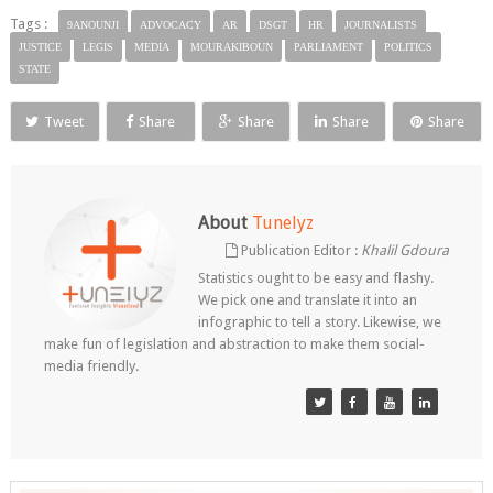
Tags :
9ANOUNJI
ADVOCACY
AR
DSGT
HR
JOURNALISTS
JUSTICE
LEGIS
MEDIA
MOURAKIBOUN
PARLIAMENT
POLITICS
STATE
Tweet
Share
Share
Share
Share
About
Tunelyz
Publication Editor :
Khalil Gdoura
Statistics ought to be easy and flashy.
We pick one and translate it into an
infographic to tell a story. Likewise, we
make fun of legislation and abstraction to make them social-
media friendly.