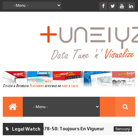
t De Honte 1978-50: Toujours En Vigueur
Droit d
Legal Watch
9anounji