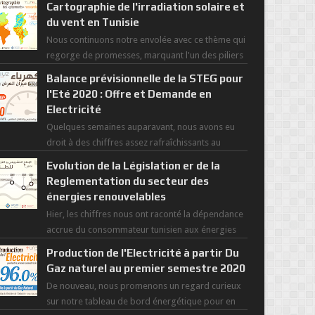
Cartographie de l'irradiation solaire et
du vent en Tunisie
Nous continuons notre envolée avec ce thème qui
regorge de promesses, marquant l'un des piliers
de la nouvelle révolution économique du ...
Balance prévisionnelle de la STEG pour
l'Eté 2020 : Offre et Demande en
Electricité
Quelques semaines auparavant, nous avons eu
droit à des chiffres assez rafraîchissants au
regard de cette saisons des grandes chaleurs. D...
Evolution de la Législation er de la
Reglementation du secteur des
énergies renouvelables
Hier, les chiffres nous ont raconté la dépendance
accrue du consommateur tunisien aux énergies
primaires au fil des dernières décennies ( ...
Production de l'Electricité à partir Du
Gaz naturel au premier semestre 2020
De nouveau, nous promenons un regard curieux
sur notre tableau de bord énergétique pour en