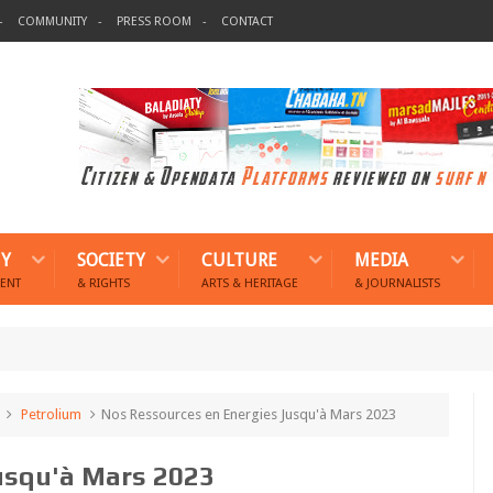
COMMUNITY
PRESS ROOM
CONTACT
Y
SOCIETY
CULTURE
MEDIA
ENT
& RIGHTS
ARTS & HERITAGE
& JOURNALISTS
Petrolium
Nos Ressources en Energies Jusqu'à Mars 2023
usqu'à Mars 2023