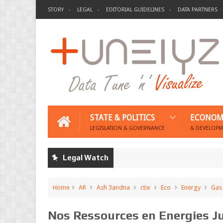
STORY
LEGAL
EDITORIAL GUIDELINES
DATA PARTNERS
STATE & POLITICS
ECONOM
LEGISLATION & GOVERNANCE
& DEVELOPM
Legal Watch
Home
AR
Ash 3andna
ctie
Eco
Energy
Gas
Nos Ressources en Energies J