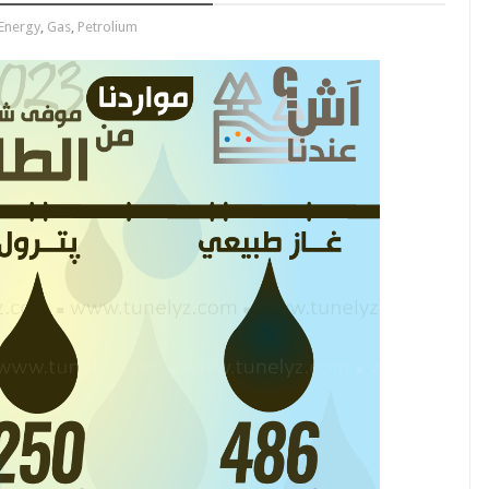
Energy
,
Gas
,
Petrolium