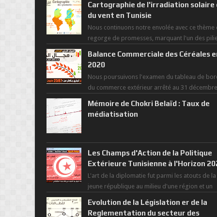
Cartographie de l'irradiation solaire
du vent en Tunisie
Nous continuons notre envolée avec ce thème 
regorge de promesses, marquant l'un des pili
de la nouvelle révolution économique du ...
Balance Commerciale des Céréales e
2020
Nous poursuivons l'examen du tableau de bor
du commerce extérieur arrêté au 31 décembr
dernier, rendant compte de nos prouesses et
Mémoire de Chokri Belaïd : Taux de
man...
médiatisation
Les Champs d'Action de la Politique
Extérieure Tunisienne à l'Horizon 2
L'art de la diplomatie fut parmi les atouts de la
jeune république au milieu d'une région et un
monde déchiré par les polarités et...
Evolution de la Législation er de la
Reglementation du secteur des