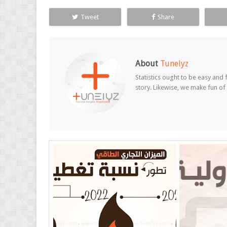
Tweet
Share
About
Tunelyz
Statistics ought to be easy and f
story. Likewise, we make fun of