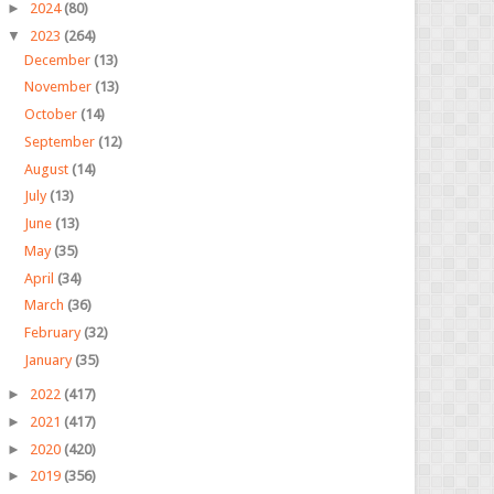
►
2024
(80)
▼
2023
(264)
December
(13)
November
(13)
October
(14)
September
(12)
August
(14)
July
(13)
June
(13)
May
(35)
April
(34)
March
(36)
February
(32)
January
(35)
►
2022
(417)
►
2021
(417)
►
2020
(420)
►
2019
(356)