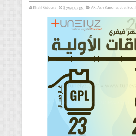
Khalil Gdoura
3 years ago
AR
,
Ash 3andna
,
ctie
,
Eco
,