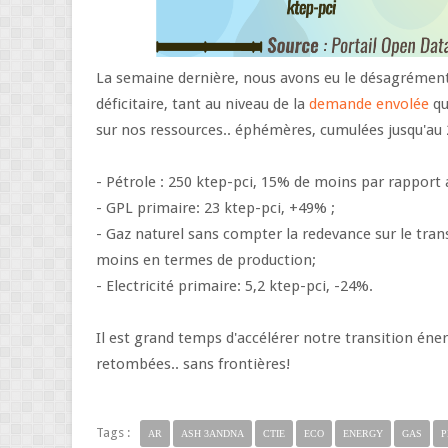
La semaine dernière, nous avons eu le désagrément
déficitaire, tant au niveau de la
demande envolée
qu
sur nos ressources.. éphémères, cumulées jusqu'au 2
- Pétrole : 250 ktep-pci, 15% de moins par rapport
- GPL primaire: 23 ktep-pci, +49% ;
- Gaz naturel sans compter la redevance sur le tran
moins en termes de production;
- Electricité primaire: 5,2 ktep-pci, -24%.
Il est grand temps d'accélérer notre transition éne
retombées.. sans frontières!
Tags :
AR
ASH 3ANDNA
CTIE
ECO
ENERGY
GAS
P