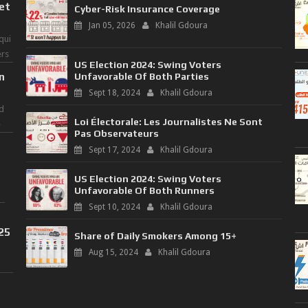
 et
Cyber-Risk Insurance Coverage
Jan 05, 2026
Khalil Gdoura
qui
ers
US Election 2024: Swing Voters
n
Unfavorable Of Both Parties
Sept 18, 2024
Khalil Gdoura
d
Loi Électorale: Les Journalistes Ne Sont
e
Pas Observateurs
Sept 17, 2024
Khalil Gdoura
US Election 2024: Swing Voters
Unfavorable Of Both Runners
Sept 10, 2024
Khalil Gdoura
025
Share of Daily Smokers Among 15+
Aug 15, 2024
Khalil Gdoura