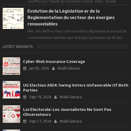
soufflés par l'étude prospective Tunisie 2025.. Quelle
politique pour l...
Evolution de la Législation er de la
Reglementation du secteur des énergies
renouvelables
Hier, les chiffres nous ont raconté la dépendance accrue du
consommateur tunisien aux énergies primaires au fil des
dernières décennies ( ...
LATEST INSIGHTS
Cyber-Risk Insurance Coverage
Jan 05, 2026
Khalil Gdoura
US Election 2024: Swing Voters Unfavorable Of Both
Parties
Sept 18, 2024
Khalil Gdoura
Loi Électorale: Les Journalistes Ne Sont Pas
Observateurs
Sept 17, 2024
Khalil Gdoura