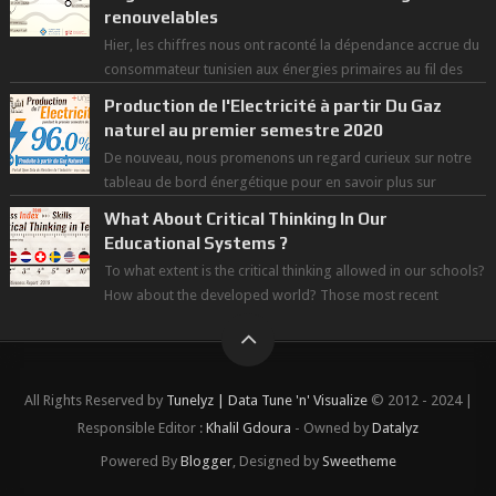
renouvelables
Hier, les chiffres nous ont raconté la dépendance accrue du
consommateur tunisien aux énergies primaires au fil des
dernières décennies ( ...
Production de l'Electricité à partir Du Gaz
naturel au premier semestre 2020
De nouveau, nous promenons un regard curieux sur notre
tableau de bord énergétique pour en savoir plus sur
l'avancée d'une Transitio...
What About Critical Thinking In Our
Educational Systems ?
To what extent is the critical thinking allowed in our schools?
How about the developed world? Those most recent
figures surveyed by the Wor...
All Rights Reserved by
Tunelyz | Data Tune 'n' Visualize
© 2012 - 2024 |
Responsible Editor :
Khalil Gdoura
- Owned by
Datalyz
Powered By
Blogger
, Designed by
Sweetheme