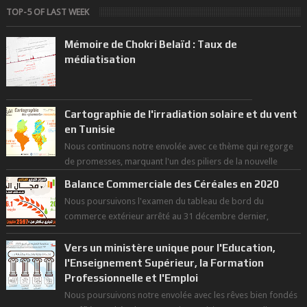
TOP-5 OF LAST WEEK
Mémoire de Chokri Belaïd : Taux de
médiatisation
Cartographie de l'irradiation solaire et du vent
en Tunisie
Nous continuons notre envolée avec ce thème qui regorge
de promesses, marquant l'un des piliers de la nouvelle
révolution économique du ...
Balance Commerciale des Céréales en 2020
Nous poursuivons l'examen du tableau de bord du
commerce extérieur arrêté au 31 décembre dernier,
rendant compte de nos prouesses et man...
Vers un ministère unique pour l'Education,
l'Enseignement Supérieur, la Formation
Professionnelle et l'Emploi
Nous poursuivons notre envolée avec les rêves bien fondés