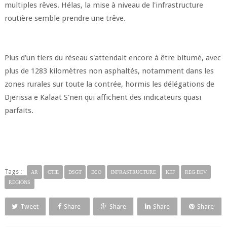
multiples rêves. Hélas, la mise à niveau de l'infrastructure
routière semble prendre une trêve.
Plus d'un tiers du réseau s'attendait encore à être bitumé, avec
plus de 1283 kilomètres non asphaltés, notamment dans les
zones rurales sur toute la contrée, hormis les délégations de
Djerissa e Kalaat S'nen qui affichent des indicateurs quasi
parfaits.
Tags :
AR
CTIE
DSGT
ECO
INFRASTRUCTURE
KEF
REG DEV
REGIONS
Tweet
Share
Share
Share
Share