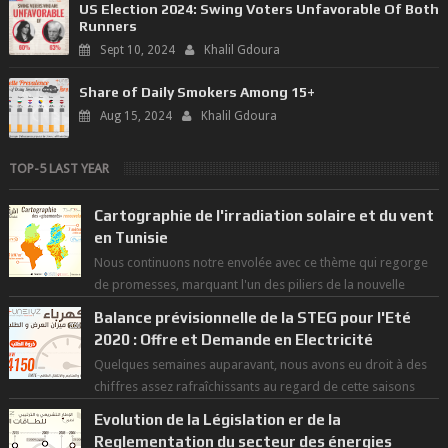
US Election 2024: Swing Voters Unfavorable Of Both
Runners
Sept 10, 2024
Khalil Gdoura
Share of Daily Smokers Among 15+
Aug 15, 2024
Khalil Gdoura
TOP-5 LAST YEAR
Cartographie de l'irradiation solaire et du vent
en Tunisie
Nous continuons notre envolée avec ce thème qui regorge
de promesses, marquant l'un des piliers de la nouvelle
révolution économique du ...
Balance prévisionnelle de la STEG pour l'Eté
2020 : Offre et Demande en Electricité
Quelques semaines auparavant, nous avons eu droit à des
chiffres assez rafraîchissants au regard de cette saisons
des grandes chaleurs. D...
Evolution de la Législation er de la
Reglementation du secteur des énergies