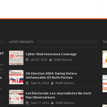
LATEST INSIGHTS
TO
 et
Cyber-Risk Insurance Coverage
Jan 05, 2026
Khalil Gdoura
qui
ers
US Election 2024: Swing Voters
n
Unfavorable Of Both Parties
Sept 18, 2024
Khalil Gdoura
d
Loi Électorale: Les Journalistes Ne Sont
e
Pas Observateurs
Sept 17, 2024
Khalil Gdoura