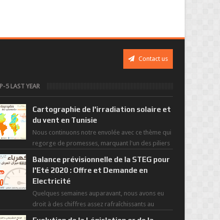
Contact us
P-5 LAST YEAR
Cartographie de l'irradiation solaire et
du vent en Tunisie
Nous continuons notre envolée avec ce thème qui
regorge de promesses, marquant l'un des piliers
de la nouvelle révolution économique du ...
Balance prévisionnelle de la STEG pour
l'Eté 2020 : Offre et Demande en
Electricité
Quelques semaines auparavant, nous avons eu
droit à des chiffres assez rafraîchissants au
regard de cette saisons des grandes chaleurs. D...