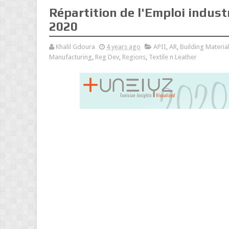
Répartition de l'Emploi indust
2020
Khalil Gdoura
4 years ago
APII
,
AR
,
Building Material
Manufacturing
,
Reg Dev
,
Regions
,
Textile n Leather