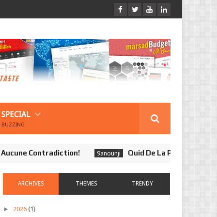
SPECIAL
BUZZING
ne Contradiction!
Quid De La Présomption d'Inno
9anounji
ARCHIVES
THEMES
TRENDY
►
2026
(1)