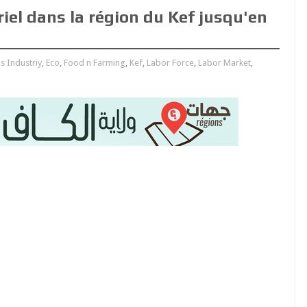
riel dans la région du Kef jusqu'en
s Industriy
,
Eco
,
Food n Farming
,
Kef
,
Labor Force
,
Labor Market
,