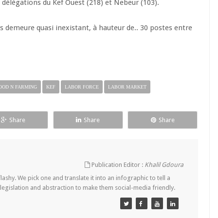
 délégations du Kef Ouest (218) et Nebeur (103).
es demeure quasi inexistant, à hauteur de.. 30 postes entre
OOD N FARMING
KEF
LABOR FORCE
LABOR MARKET
Share
Share
Share
Publication Editor :
Khalil Gdoura
lashy. We pick one and translate it into an infographic to tell a
 legislation and abstraction to make them social-media friendly.