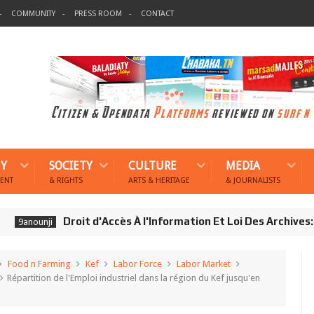
COMMUNITY
PRESS ROOM
CONTACT
Y
SOCIETY
CULTURE
MEDIA
ENT
& RIGHTS
ARTS & HERITAGE
& JOURNALISTS
Droit d'Accès À l'Information Et Loi Des Archives: Aucu
ounji
Food n Farming
Kef
Labor Force
Labor Market
Répartition de l'Emploi industriel dans la région du Kef jusqu'en