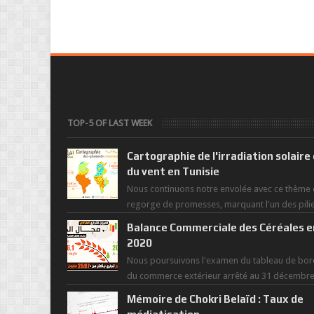
TOP-5 OF LAST WEEK
Cartographie de l'irradiation solaire
du vent en Tunisie
Nous continuons notre envolée avec ce thème 
regorge de promesses, marquant l'un des pili
de la nouvelle révolution économique du ...
Balance Commerciale des Céréales e
2020
Nous poursuivons l'examen du tableau de bor
du commerce extérieur arrêté au 31 décembr
dernier, rendant compte de nos prouesses et
Mémoire de Chokri Belaïd : Taux de
man...