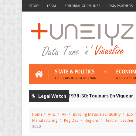
STORY
LEGAL
EDITORIAL GUIDELINES
DATA PARTNERS
STATE & POLITICS
ECONOM
LEGISLATION & GOVERNANCE
& DEVELOPM
Le Décret De Honte 1978-50: Toujours En Vigueur
Legal Watch
nji
9an
Home
APII
AR
Building Materials Industriy
Eco
Manufacturing
Reg Dev
Regions
Textile n Leather
2020