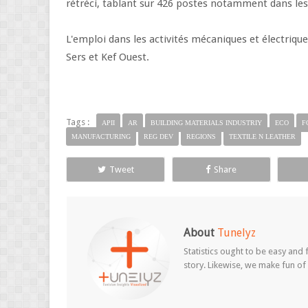
rétréci, tablant sur 426 postes notamment dans les
L'emploi dans les activités mécaniques et électriqu
Sers et Kef Ouest.
Tags :
APII
AR
BUILDING MATERIALS INDUSTRIY
ECO
F
MANUFACTURING
REG DEV
REGIONS
TEXTILE N LEATHER
Tweet
Share
About
Tunelyz
Statistics ought to be easy and f
story. Likewise, we make fun of