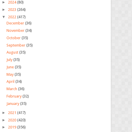
►
2024
(80)
►
2023
(264)
▼
2022
(417)
December
(36)
November
(34)
October
(35)
September
(35)
August
(35)
July
(35)
June
(35)
May
(35)
April
(34)
March
(36)
February
(32)
January
(35)
►
2021
(417)
►
2020
(420)
►
2019
(356)