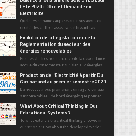
l'Eté 2020 : Offre et Demande en
Electricité
Quelques semaines auparavant, nous avons eu
droit à des chiffres assez rafraîchissants au
regard de cette saisons des grandes chaleurs. D...
Evolution de la Législation er de la
Reglementation du secteur des
énergies renouvelables
Hier, les chiffres nous ont raconté la dépendance
accrue du consommateur tunisien aux énergies
primaires au fil des dernières décennies ( ...
Production de l'Electricité à partir Du
Gaz naturel au premier semestre 2020
De nouveau, nous promenons un regard curieux
sur notre tableau de bord énergétique pour en
savoir plus sur l'avancée d'une Transitio...
What About Critical Thinking In Our
Educational Systems ?
To what extent is the critical thinking allowed in
our schools? How about the developed world?
Those most recent figures surveyed by the Wor...