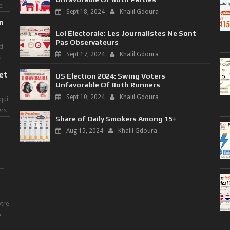
e
Sept 18, 2024
Khalil Gdoura
n
Loi Électorale: Les Journalistes Ne Sont
Pas Observateurs
d
Sept 17, 2024
Khalil Gdoura
e
 et
US Election 2024: Swing Voters
Unfavorable Of Both Runners
Sept 10, 2024
Khalil Gdoura
qui
ers
Share of Daily Smokers Among 15+
Aug 15, 2024
Khalil Gdoura
tre
e