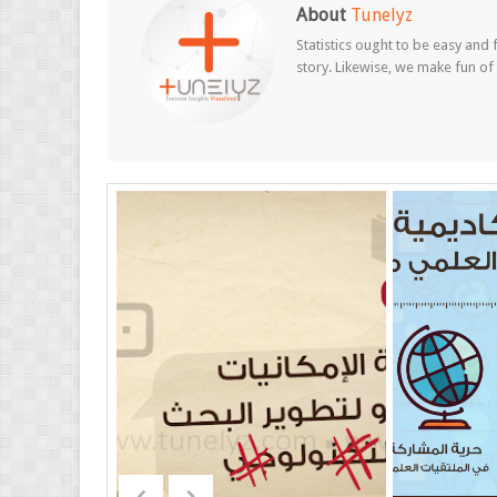
About
Tunelyz
Statistics ought to be easy and f
story. Likewise, we make fun of