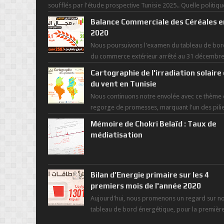
soufflés par l'étude prospective Tunisie 2025.. Quelle politiqu
pour l...
Balance Commerciale des Céréales e
2020
Nous poursuivons l'examen du tableau de bor
du commerce extérieur arrêté au 31 décembr
dernier, rendant compte de nos prouesses et
Cartographie de l'irradiation solaire
man...
du vent en Tunisie
Nous continuons notre envolée avec ce thème 
regorge de promesses, marquant l'un des pili
de la nouvelle révolution économique du ...
Mémoire de Chokri Belaïd : Taux de
médiatisation
Bilan d’Energie primaire sur les 4
premiers mois de l'année 2020
Aujourd'hui, nous promenons un regard sur no
tableau de bord énergétique, pour la premièr
fois depuis la mise en exploitation du t...