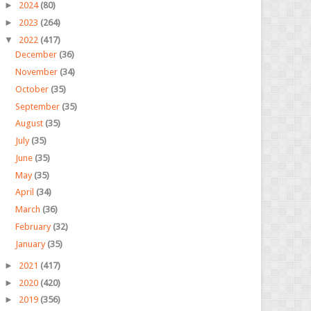
►
2024
(80)
►
2023
(264)
▼
2022
(417)
December
(36)
November
(34)
October
(35)
September
(35)
August
(35)
July
(35)
June
(35)
May
(35)
April
(34)
March
(36)
February
(32)
January
(35)
►
2021
(417)
►
2020
(420)
►
2019
(356)