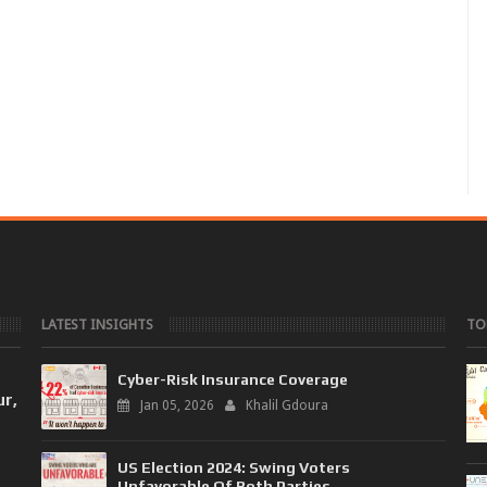
LATEST INSIGHTS
TO
Cyber-Risk Insurance Coverage
ur,
Jan 05, 2026
Khalil Gdoura
US Election 2024: Swing Voters
Unfavorable Of Both Parties