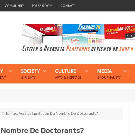
COMMUNITY
PRESS ROOM
CONTACT
Y
SOCIETY
CULTURE
MEDIA
ENT
& RIGHTS
ARTS & HERITAGE
& JOURNALISTS
Tunisie: Vers La Limitation Du Nombre De Doctorants?
u Nombre De Doctorants?