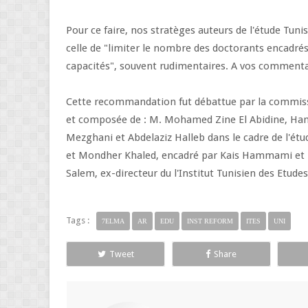
Pour ce faire, nos stratèges auteurs de l'étude Tun
celle de "limiter le nombre des doctorants encadrés 
capacités", souvent rudimentaires. A vos comment
Cette recommandation fut débattue par la commiss
et composée de : M. Mohamed Zine El Abidine, Ham
Mezghani et Abdelaziz Halleb dans le cadre de l'ét
et Mondher Khaled, encadré par Kais Hammami et Me
Salem, ex-directeur du l'Institut Tunisien des Etude
Tags :
7ELMA
AR
EDU
INST REFORM
ITES
UNI
Tweet
Share