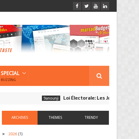
SPECIAL
BUZZING
Loi Électorale: Les Journalistes Ne Son
9anounji
ARCHIVES
THEMES
TRENDY
►
2026
(1)