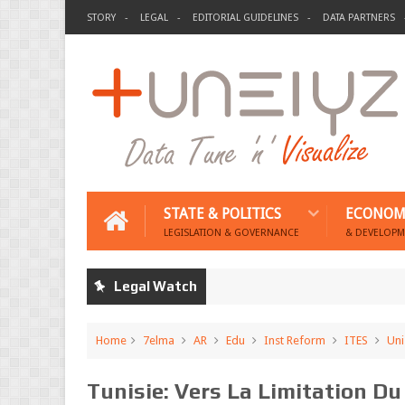
STORY
LEGAL
EDITORIAL GUIDELINES
DATA PARTNERS
STATE & POLITICS
ECONOM
LEGISLATION & GOVERNANCE
& DEVELOPM
Legal Watch
Home
7elma
AR
Edu
Inst Reform
ITES
Uni
Tunisie: Vers La Limitation D