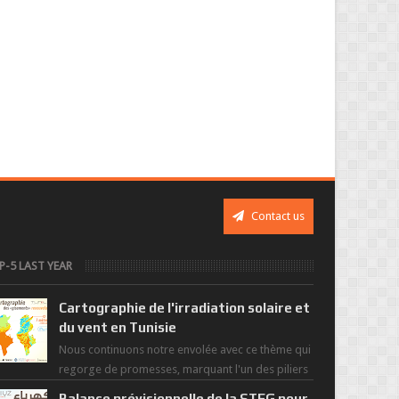
Contact us
P-5 LAST YEAR
Cartographie de l'irradiation solaire et
du vent en Tunisie
Nous continuons notre envolée avec ce thème qui
regorge de promesses, marquant l'un des piliers
de la nouvelle révolution économique du ...
Balance prévisionnelle de la STEG pour