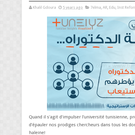
Khalil Gdoura
5 years ago
7elma
,
AR
,
Edu
,
Inst Refo
Quand il s'agit d'impulser l'université tunisienne, 
d'épauler nos prodiges chercheurs dans tous les do
haleine!