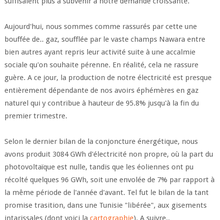
suffisaient plus à subvenir à notre demande croissante.
Aujourd'hui, nous sommes comme rassurés par cette une
bouffée de.. gaz, soufflée par le vaste champs Nawara entre
bien autres ayant repris leur activité suite à une accalmie
sociale qu'on souhaite pérenne. En réalité, cela ne rassure
guère. A ce jour, la production de notre électricité est presque
entièrement dépendante de nos avoirs éphémères en gaz
naturel qui y contribue à hauteur de 95.8% jusqu'à la fin du
premier trimestre.
Selon le dernier bilan de la conjoncture énergétique, nous
avons produit 3084 GWh d'électricité non propre, où la part du
photovoltaïque est nulle, tandis que les éoliennes ont pu
récolté quelques 96 GWh, soit une envolée de 7% par rapport à
la même période de l'année d'avant. Tel fut le bilan de la tant
promise trasition, dans une Tunisie "libérée", aux gisements
intarissales (dont voici la
cartographie
). A suivre..