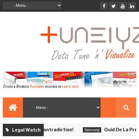
chives: Aucune Contradiction!
Quid De La Présom
Legal Watch
9anounji