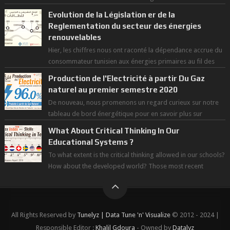
des grandes chaleurs. D...
Evolution de la Législation er de la
Reglementation du secteur des énergies
renouvelables
Hier, les chiffres nous ont raconté la dépendance accrue du
consommateur tunisien aux énergies primaires au fil des
dernières décennies ( ...
Production de l'Electricité à partir Du Gaz
naturel au premier semestre 2020
De nouveau, nous promenons un regard curieux sur notre
tableau de bord énergétique pour en savoir plus sur
l'avancée d'une Transitio...
What About Critical Thinking In Our
Educational Systems ?
To what extent is the critical thinking allowed in our schools?
How about the developed world? Those most recent
figures surveyed by the Wor...
All Rights Reserved by
Tunelyz | Data Tune 'n' Visualize
© 2012 - 2024 |
Responsible Editor :
Khalil Gdoura
- Owned by
Datalyz