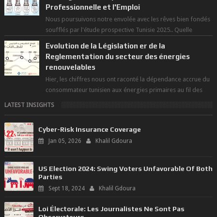
Professionnelle et l'Emploi
Nous poursuivons notre envolée avec les rêves bien fondés
soufflés par l'étude prospective Tunisie 2025.. Quelle
politique pour l...
Evolution de la Législation er de la
Reglementation du secteur des énergies
renouvelables
Hier, les chiffres nous ont raconté la dépendance accrue du
consommateur tunisien aux énergies primaires au fil des
dernières décennies ( ...
LATEST INSIGHTS
Cyber-Risk Insurance Coverage
Jan 05, 2026
Khalil Gdoura
US Election 2024: Swing Voters Unfavorable Of Both
Parties
Sept 18, 2024
Khalil Gdoura
Loi Électorale: Les Journalistes Ne Sont Pas
Observateurs