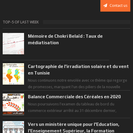
Contact us
TOP-5 OF LAST WEEK
Mémoire de Chokri Belaïd : Taux de
médiatisation
Cartographie de l'irradiation solaire et du vent
en Tunisie
Nous continuons notre envolée avec ce thème qui regorge
de promesses, marquant l'un des piliers de la nouvelle
révolution économique du ...
Balance Commerciale des Céréales en 2020
Nous poursuivons l'examen du tableau de bord du
commerce extérieur arrêté au 31 décembre dernier,
rendant compte de nos prouesses et man...
Vers un ministère unique pour l'Education,
l'Enseignement Supérieur, la Formation