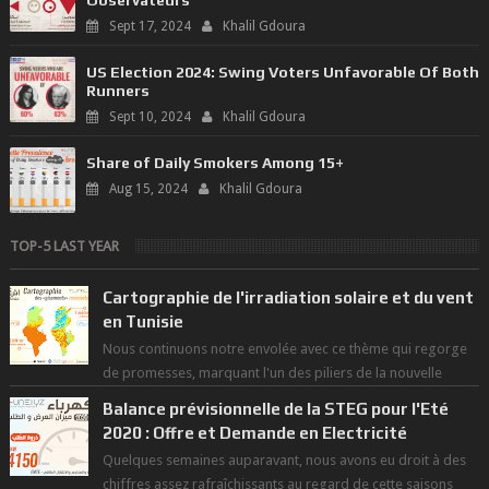
Sept 17, 2024
Khalil Gdoura
US Election 2024: Swing Voters Unfavorable Of Both
Runners
Sept 10, 2024
Khalil Gdoura
Share of Daily Smokers Among 15+
Aug 15, 2024
Khalil Gdoura
TOP-5 LAST YEAR
Cartographie de l'irradiation solaire et du vent
en Tunisie
Nous continuons notre envolée avec ce thème qui regorge
de promesses, marquant l'un des piliers de la nouvelle
révolution économique du ...
Balance prévisionnelle de la STEG pour l'Eté
2020 : Offre et Demande en Electricité
Quelques semaines auparavant, nous avons eu droit à des
chiffres assez rafraîchissants au regard de cette saisons