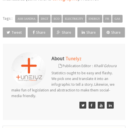
Tags :
ASH 3ANDNA
DSGT
ECO
ELECTRICITY
ENERGY
FR
GAS
Tweet
Share
Share
Share
Share
About
Tunelyz
Publication Editor :
Khalil Gdoura
Statistics ought to be easy and flashy.
We pick one and translate it into an
infographic to tell a story. Likewise, we
make fun of legislation and abstraction to make them social-
media friendly.