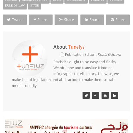
RULE OF LAW
STATE
Tweet
Share
Share
Share
Share
About
Tunelyz
Publication Editor :
Khalil Gdoura
Statistics ought to be easy and flashy.
We pick one and translate it into an
infographic to tell a story. Likewise, we
make fun of legislation and abstraction to make them social-
media friendly.