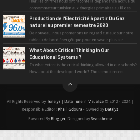
Hier, les chiffres nous ont raconté la dépendance accrue du
consommateur tunisien aux énergies primaires au fil des
dernières décennies ( ...
Production de l'Electricité à partir Du Gaz
naturel au premier semestre 2020
De nouveau, nous promenons un regard curieux sur notre
tableau de bord énergétique pour en savoir plus sur
l'avancée d'une Transitio...
What About Critical Thinking In Our
Educational Systems ?
To what extent is the critical thinking allowed in our schools?
How about the developed world? Those most recent
figures surveyed by the Wor...
All Rights Reserved by
Tunelyz | Data Tune 'n' Visualize
© 2012 - 2024 |
Responsible Editor :
Khalil Gdoura
- Owned by
Datalyz
Powered By
Blogger
, Designed by
Sweetheme