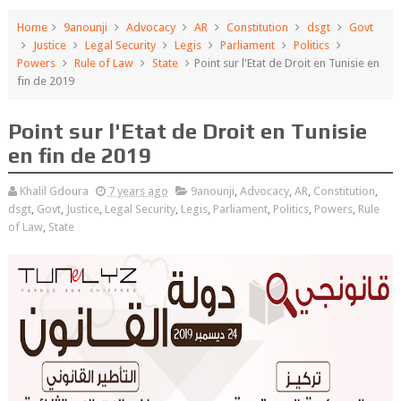
Home
9anounji
Advocacy
AR
Constitution
dsgt
Govt
Justice
Legal Security
Legis
Parliament
Politics
Powers
Rule of Law
State
Point sur l'Etat de Droit en Tunisie en
fin de 2019
Point sur l'Etat de Droit en Tunisie
en fin de 2019
Khalil Gdoura
7 years ago
9anounji
,
Advocacy
,
AR
,
Constitution
,
dsgt
,
Govt
,
Justice
,
Legal Security
,
Legis
,
Parliament
,
Politics
,
Powers
,
Rule
of Law
,
State