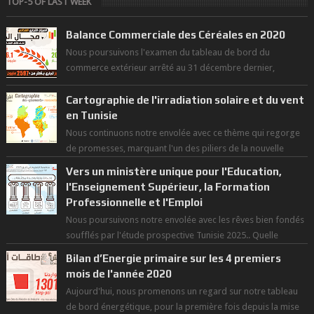
TOP-5 OF LAST WEEK
Balance Commerciale des Céréales en 2020
Nous poursuivons l'examen du tableau de bord du
commerce extérieur arrêté au 31 décembre dernier,
rendant compte de nos prouesses et man...
Cartographie de l'irradiation solaire et du vent
en Tunisie
Nous continuons notre envolée avec ce thème qui regorge
de promesses, marquant l'un des piliers de la nouvelle
révolution économique du ...
Vers un ministère unique pour l'Education,
l'Enseignement Supérieur, la Formation
Professionnelle et l'Emploi
Nous poursuivons notre envolée avec les rêves bien fondés
soufflés par l'étude prospective Tunisie 2025.. Quelle
politique pour l...
Bilan d’Energie primaire sur les 4 premiers
mois de l'année 2020
Aujourd'hui, nous promenons un regard sur notre tableau
de bord énergétique, pour la première fois depuis la mise