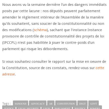
Nous avons vu la semaine dernière l'un des dangers immédiats
posés par cette lacune : nos députés peuvent parfaitement
amender le règlement intérieur de l'Assemblée de la manière
qu'ils souhaitent, sans soucier de la constitutionnalité ou non
des modifications (
schéma
), sachant que l'instance Instance
provisoire de contrôle de constitutionnalité des projets de loi
(IPCCPL) n'est pas habilitée à jouer le contre-poids d'un
parlement qui risque les débordements.
Si vous souhaitez consulter le rapport sur la mise en oeuvre de
la Constitution, source de ces constats, rendez-vous sur
cette
adresse
.
Tags :
9ANOUNJI
ADVOCACY
AR
CONSTITUTION
DSGT
GOVT
JUSTICE
LEGAL SECURITY
LEGIS
PARLIAMENT
POLITICS
POWERS