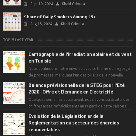
Sept 10, 2024
Khalil Gdoura
Share of Daily Smokers Among 15+
Aug 15, 2024
Khalil Gdoura
TOP-5 LAST YEAR
Cartographie de l'irradiation solaire et du vent
en Tunisie
Nous continuons notre envolée avec ce thème qui regorge
de promesses, marquant l'un des piliers de la nouvelle
révolution économique du ...
Balance prévisionnelle de la STEG pour l'Eté
2020 : Offre et Demande en Electricité
Quelques semaines auparavant, nous avons eu droit à des
chiffres assez rafraîchissants au regard de cette saisons
des grandes chaleurs. D...
Evolution de la Législation er de la
Reglementation du secteur des énergies
renouvelables