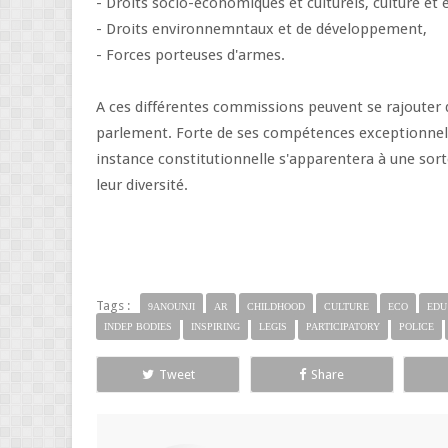
- Droits socio-économiques et culturels, culture et 
- Droits environnemntaux et de développement,
- Forces porteuses d'armes.
A ces différentes commissions peuvent se rajouter 
parlement. Forte de ses compétences exceptionnelle
instance constitutionnelle s'apparentera à une sor
leur diversité.
Tags :
9ANOUNJI
AR
CHILDHOOD
CULTURE
ECO
EDU
INDEP BODIES
INSPIRING
LEGIS
PARTICIPATORY
POLICE
Tweet
Share