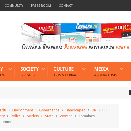
COMMUNITY
PRESS ROOM
CONTACT
Y
SOCIETY
CULTURE
MEDIA
ENT
& RIGHTS
ARTS & HERITAGE
& JOURNALISTS
9anounj
Edu
Environment
Governance
Handicaped
HR
HR
ory
Police
Society
State
Women
Domaines
 l'Homme