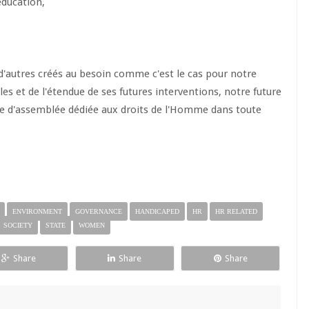
éducation,
d'autres créés au besoin comme c'est le cas pour notre
s et de l'étendue de ses futures interventions, notre future
te d'assemblée dédiée aux droits de l'Homme dans toute
ENVIRONMENT
GOVERNANCE
HANDICAPED
HR
HR RELATED
SOCIETY
STATE
WOMEN
Share
Share
Share