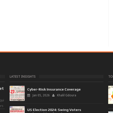
LATEST INSIGHTS
TO
 et
Cyber-Risk Insurance Coverage
Jan 05, 2026
Khalil Gdoura
qui
ers
US Election 2024: Swing Voters