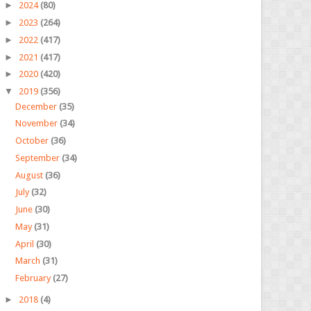
►
2024
(80)
►
2023
(264)
►
2022
(417)
►
2021
(417)
►
2020
(420)
▼
2019
(356)
December
(35)
November
(34)
October
(36)
September
(34)
August
(36)
July
(32)
June
(30)
May
(31)
April
(30)
March
(31)
February
(27)
►
2018
(4)