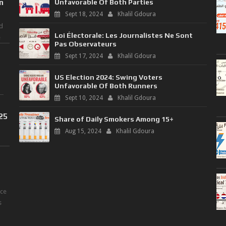
n
Unfavorable Of Both Parties
Sept 18, 2024
Khalil Gdoura
d
Loi Électorale: Les Journalistes Ne Sont
e
Pas Observateurs
Sept 17, 2024
Khalil Gdoura
US Election 2024: Swing Voters
Unfavorable Of Both Runners
Sept 10, 2024
Khalil Gdoura
025
Share of Daily Smokers Among 15+
Aug 15, 2024
Khalil Gdoura
nce
s