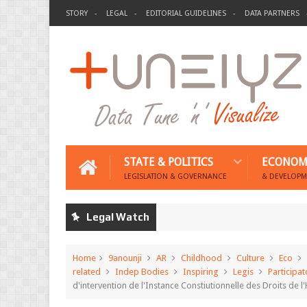
STORY
LEGAL
EDITORIAL GUIDELINES
DATA PARTNERS
STATE & POLITICS
ECONOM
LEGISLATION & GOVERNANCE
& DEVELOPM
Legal Watch
Home
9anounji
AR
Childhood
Culture
Eco
related
Indep Bodies
Inspiring
Legis
Participat
d'intervention de l'Instance Constiutionnelle des Droits de