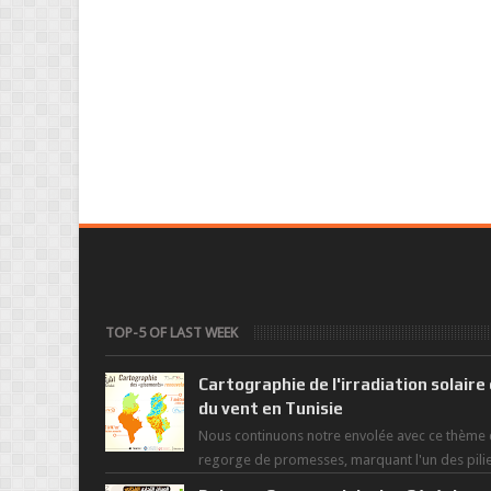
TOP-5 OF LAST WEEK
Cartographie de l'irradiation solaire
du vent en Tunisie
Nous continuons notre envolée avec ce thème 
regorge de promesses, marquant l'un des pili
de la nouvelle révolution économique du ...