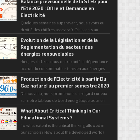
Balance prévisionnelle de la STEG pour
l'Eté 2020 : Offre et Demande en
Electricité
Quelques semaines auparavant, nous avons eu
droit à des chiffres assez rafraîchissants au
regard de cette saisons des grandes chaleurs. D...
Evolution de la Législation er de la
Reglementation du secteur des
énergies renouvelables
Hier, les chiffres nous ont raconté la dépendance
accrue du consommateur tunisien aux énergies
primaires au fil des dernières décennies ( ...
Production de l'Electricité à partir Du
Gaz naturel au premier semestre 2020
De nouveau, nous promenons un regard curieux
sur notre tableau de bord énergétique pour en
savoir plus sur l'avancée d'une Transitio...
What About Critical Thinking In Our
Educational Systems ?
To what extent is the critical thinking allowed in
our schools? How about the developed world?
Those most recent figures surveyed by the Wor...