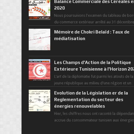
Balance Commerciale des Céréales e
2020
Nous poursuivons l'examen du tableau de bor
du commerce extérieur arrêté au 31 décembr
dernier, rendant compte de nos prouesses et
Mémoire de Chokri Belaïd : Taux de
man...
médiatisation
Les Champs d'Action de la Politique
Extérieure Tunisienne à l'Horizon 2
L'art de la diplomatie fut parmi les atouts de la
jeune république au milieu d'une région et un
monde déchiré par les polarités et...
Evolution de la Législation er de la
Reglementation du secteur des
énergies renouvelables
Hier, les chiffres nous ont raconté la dépenda
accrue du consommateur tunisien aux énergie
primaires au fil des dernières décennies ( ...