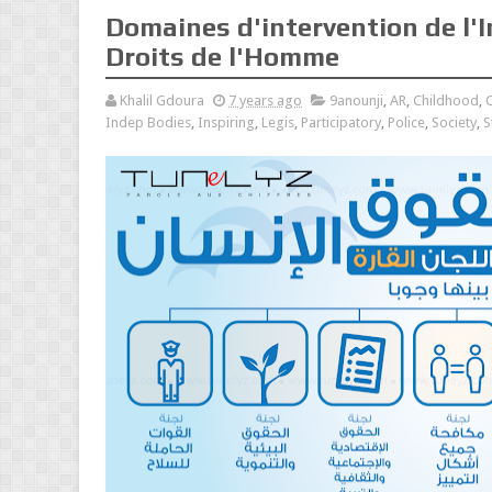
Domaines d'intervention de l'
Droits de l'Homme
Khalil Gdoura
7 years ago
9anounji
,
AR
,
Childhood
,
C
Indep Bodies
,
Inspiring
,
Legis
,
Participatory
,
Police
,
Society
,
S