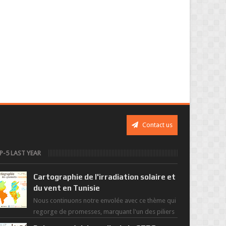
Contact us
P-5 LAST YEAR
Cartographie de l'irradiation solaire et
du vent en Tunisie
Nous continuons notre envolée avec ce thème qui
regorge de promesses, marquant l'un des piliers
de la nouvelle révolution économique du ...