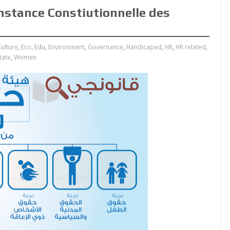
Instance Constiutionnelle des
ulture
,
Eco
,
Edu
,
Environment
,
Governance
,
Handicaped
,
HR
,
HR related
,
tate
,
Women