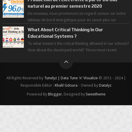
naturel au premier semestre 2020
De nouveau, nous promenons un regard curieux sur notre
tableau de bord énergétique pour en savoir plus sur
l'avancée d'une Transitio...
What About Critical Thinking In Our
Educational Systems ?
To what extent is the critical thinking allowed in our schools?
How about the developed world? Those most recent
figures surveyed by the Wor...
All Rights Reserved by
Tunelyz | Data Tune 'n' Visualize
© 2012 - 2024 |
Responsible Editor :
Khalil Gdoura
- Owned by
Datalyz
Powered By
Blogger
, Designed by
Sweetheme