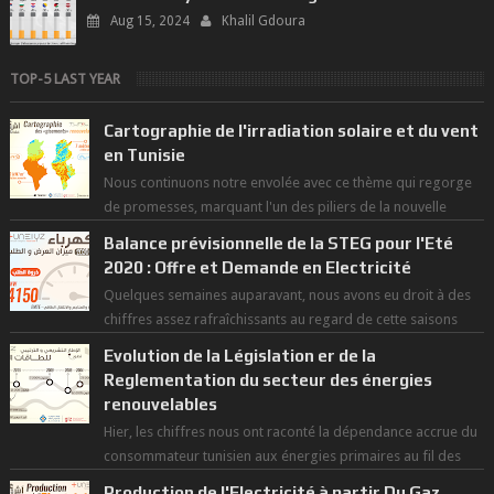
Aug 15, 2024
Khalil Gdoura
TOP-5 LAST YEAR
Cartographie de l'irradiation solaire et du vent
en Tunisie
Nous continuons notre envolée avec ce thème qui regorge
de promesses, marquant l'un des piliers de la nouvelle
révolution économique du ...
Balance prévisionnelle de la STEG pour l'Eté
2020 : Offre et Demande en Electricité
Quelques semaines auparavant, nous avons eu droit à des
chiffres assez rafraîchissants au regard de cette saisons
des grandes chaleurs. D...
Evolution de la Législation er de la
Reglementation du secteur des énergies
renouvelables
Hier, les chiffres nous ont raconté la dépendance accrue du
consommateur tunisien aux énergies primaires au fil des
dernières décennies ( ...
Production de l'Electricité à partir Du Gaz