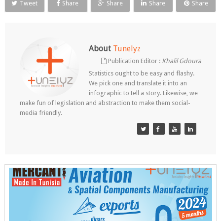
Tweet
Share
Share
Share
Share
About
Tunelyz
Publication Editor :
Khalil Gdoura
Statistics ought to be easy and flashy.
We pick one and translate it into an
infographic to tell a story. Likewise, we
make fun of legislation and abstraction to make them social-
media friendly.