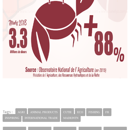
Tags :
AGRI
ANIMAL PRODUCTS
CUTIE
ECO
FISHING
FR
INSPIRING
INTERNATIONAL TRADE
MADEINTN