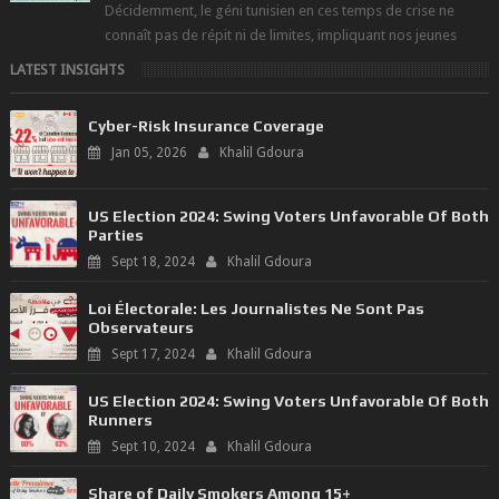
Décidemment, le géni tunisien en ces temps de crise ne
connaît pas de répit ni de limites, impliquant nos jeunes
compétences, tous domaine...
LATEST INSIGHTS
Cyber-Risk Insurance Coverage
Jan 05, 2026
Khalil Gdoura
US Election 2024: Swing Voters Unfavorable Of Both
Parties
Sept 18, 2024
Khalil Gdoura
Loi Électorale: Les Journalistes Ne Sont Pas
Observateurs
Sept 17, 2024
Khalil Gdoura
US Election 2024: Swing Voters Unfavorable Of Both
Runners
Sept 10, 2024
Khalil Gdoura
Share of Daily Smokers Among 15+