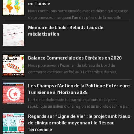
en Tunisie
Nous continuons notre envolée avec ce thème qui regorge
de promesses, marquant l'un des piliers de la nouvelle
révolution économique du ...
Mémoire de Chokri Belaïd : Taux de
médiatisation
Balance Commerciale des Céréales en 2020
Nous poursuivons l'examen du tableau de bord du
commerce extérieur arrêté au 31 décembre dernier,
rendant compte de nos prouesses et man...
Les Champs d'Action de la Politique Extérieure
Tunisienne à l'Horizon 2025
L'art de la diplomatie fut parmi les atouts de la jeune
république au milieu d'une région et un monde déchiré par
les polarités et...
Regards sur "Ligne de Vie" : le projet ambitieux
de clinique mobile moyennant le Réseau
ferroviaire