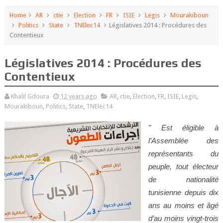
Home
AR
ctie
Election
FR
ISIE
Legis
Mourakiboun
Politics
State
TNElec14
Législatives 2014 : Procédures des
Contentieux
Législatives 2014 : Procédures des
Contentieux
Khalil Gdoura
12 years ago
AR
,
ctie
,
Election
,
FR
,
ISIE
,
Legis
,
Mourakiboun
,
Politics
,
State
,
TNElec14
" Est éligible à
l’Assemblée des
représentants du
peuple, tout électeur
de nationalité
tunisienne depuis dix
ans au moins et âgé
d’au moins vingt-trois