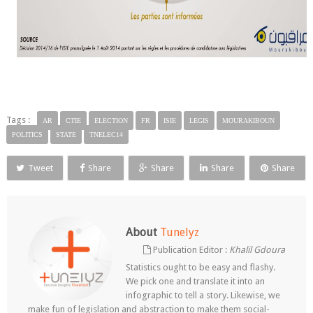
Tags :
AR
CTIE
ELECTION
FR
ISIE
LEGIS
MOURAKIBOUN
POLITICS
STATE
TNELEC14
Tweet
Share
Share
Share
Share
About
Tunelyz
Publication Editor :
Khalil Gdoura
Statistics ought to be easy and flashy.
We pick one and translate it into an
infographic to tell a story. Likewise, we
make fun of legislation and abstraction to make them social-