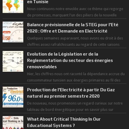
en Tunisie
Nous continuons notre envolée avec ce thème qui regorge
de promesses, marquant l'un des piliers de la nouvelle
révolution économique du ...
Balance prévisionnelle de la STEG pour l'Eté
2020 : Offre et Demande en Electricité
Quelques semaines auparavant, nous avons eu droit à des
chiffres assez rafraîchissants au regard de cette saisons
des grandes chaleurs. D...
Evolution de la Législation er de la
Reglementation du secteur des énergies
renouvelables
Hier, les chiffres nous ont raconté la dépendance accrue du
consommateur tunisien aux énergies primaires au fil des
dernières décennies ( ...
Production de l'Electricité à partir Du Gaz
naturel au premier semestre 2020
De nouveau, nous promenons un regard curieux sur notre
tableau de bord énergétique pour en savoir plus sur
l'avancée d'une Transitio...
What About Critical Thinking In Our
Educational Systems ?