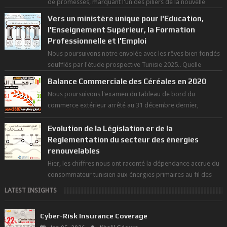
de promesses, marquant l'un des piliers de la nouvelle
révolution économique du ...
Vers un ministère unique pour l'Education,
l'Enseignement Supérieur, la Formation
Professionnelle et l'Emploi
Nous poursuivons notre envolée avec les rêves bien fondés
soufflés par l'étude prospective Tunisie 2025.. Quelle
politique pour l...
Balance Commerciale des Céréales en 2020
Nous poursuivons l'examen du tableau de bord du
commerce extérieur arrêté au 31 décembre dernier,
rendant compte de nos prouesses et man...
Evolution de la Législation er de la
Reglementation du secteur des énergies
renouvelables
Hier, les chiffres nous ont raconté la dépendance accrue du
consommateur tunisien aux énergies primaires au fil des
dernières décennies ( ...
LATEST INSIGHTS
Cyber-Risk Insurance Coverage