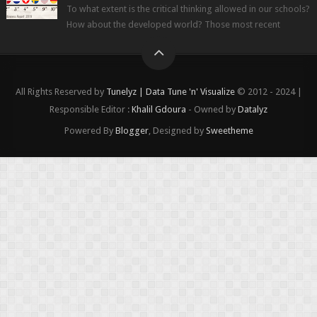
To what extent is the critical thinking allowed in our schools?
How about the developed world? Those most recent
figures surveyed by the Wor...
All Rights Reserved by
Tunelyz | Data Tune 'n' Visualize
© 2012 - 2024 |
Responsible Editor :
Khalil Gdoura
- Owned by
Datalyz
Powered By
Blogger
, Designed by
Sweetheme