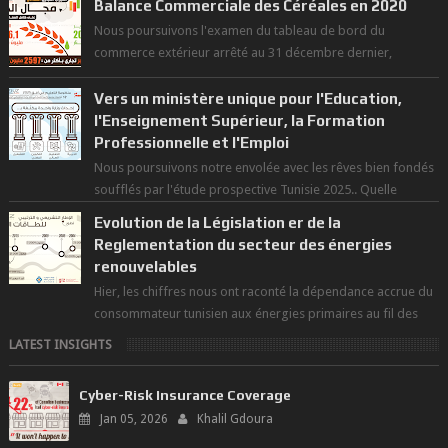
Balance Commerciale des Céréales en 2020
Nous poursuivons l'examen du tableau de bord du
commerce extérieur arrêté au 31 décembre dernier,
rendant compte de nos prouesses et man...
Vers un ministère unique pour l'Education,
l'Enseignement Supérieur, la Formation
Professionnelle et l'Emploi
Nous poursuivons notre envolée avec les rêves bien fondés
soufflés par l'étude prospective Tunisie 2025.. Quelle
politique pour l...
Evolution de la Législation er de la
Reglementation du secteur des énergies
renouvelables
Hier, les chiffres nous ont raconté la dépendance accrue du
consommateur tunisien aux énergies primaires au fil des
dernières décennies ( ...
LATEST INSIGHTS
Cyber-Risk Insurance Coverage
Jan 05, 2026
Khalil Gdoura