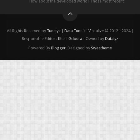
How about the developed world? Those most recent
figures surveyed by the Wor...
All Rights Reserved by
Tunelyz | Data Tune 'n' Visualize
© 2012 - 2024 |
Responsible Editor :
Khalil Gdoura
- Owned by
Datalyz
Powered By
Blogger
, Designed by
Sweetheme