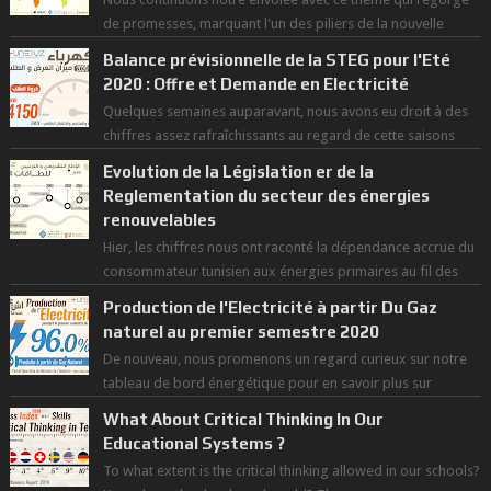
de promesses, marquant l'un des piliers de la nouvelle
révolution économique du ...
Balance prévisionnelle de la STEG pour l'Eté
2020 : Offre et Demande en Electricité
Quelques semaines auparavant, nous avons eu droit à des
chiffres assez rafraîchissants au regard de cette saisons
des grandes chaleurs. D...
Evolution de la Législation er de la
Reglementation du secteur des énergies
renouvelables
Hier, les chiffres nous ont raconté la dépendance accrue du
consommateur tunisien aux énergies primaires au fil des
dernières décennies ( ...
Production de l'Electricité à partir Du Gaz
naturel au premier semestre 2020
De nouveau, nous promenons un regard curieux sur notre
tableau de bord énergétique pour en savoir plus sur
l'avancée d'une Transitio...
What About Critical Thinking In Our
Educational Systems ?
To what extent is the critical thinking allowed in our schools?