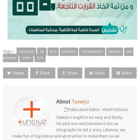
Tags :
9ANOUNJI
AR
ECO
EXPERTS
GOVERNANCE
HEALTH
INST
REFORM
STATE
TUN
Tweet
Share
Share
Share
Share
About
Tunelyz
Publication Editor :
Khalil Gdoura
Statistics ought to be easy and flashy.
We pick one and translate it into an
infographic to tell a story. Likewise, we
make fun of legislation and abstraction to make them social-