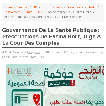
Home
9anounji
AR
Eco
Experts
Governance
Health
Inst Reform
State
TUN
Gouvernance De La Santé Publique :
Prescriptions De Fatma Kort, Juge À La Cour Des Comptes
Gouvernance De La Santé Publique :
Prescriptions De Fatma Kort, Juge À
La Cour Des Comptes
Khalil Gdoura
2 years ago
9anounji
,
AR
,
Eco
,
Experts
,
Governance
,
Health
,
Inst Reform
,
State
,
TUN