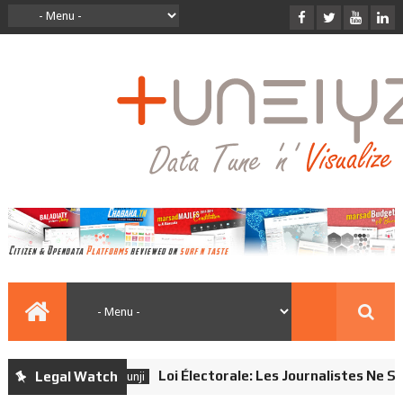
Loi Électorale: Les Journalistes Ne Sont P
Legal Watch
9anounji