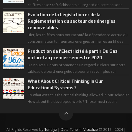
chiffres assez rafraîchissants au regard de cette saisons
des grandes chaleurs. D...
Evolution de la Législation er de la
Reglementation du secteur des énergies
renouvelables
Hier, les chiffres nous ont raconté la dépendance accrue du
consommateur tunisien aux énergies primaires au fil des
dernières décennies ( ...
Production de l'Electricité à partir Du Gaz
naturel au premier semestre 2020
De nouveau, nous promenons un regard curieux sur notre
tableau de bord énergétique pour en savoir plus sur
l'avancée d'une Transitio...
What About Critical Thinking In Our
Educational Systems ?
To what extent is the critical thinking allowed in our schools?
How about the developed world? Those most recent
figures surveyed by the Wor...
All Rights Reserved by
Tunelyz | Data Tune 'n' Visualize
© 2012 - 2024 |