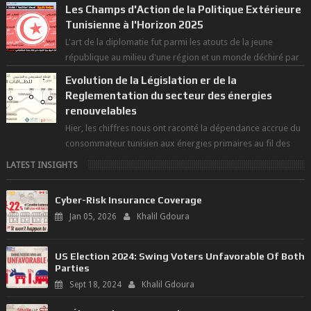
Les Champs d'Action de la Politique Extérieure
Tunisienne à l'Horizon 2025
L'art de la diplomatie fut parmi les atouts de la jeune
république au milieu d'une région et un monde déchiré par
les polarités et...
Evolution de la Législation er de la
Reglementation du secteur des énergies
renouvelables
Hier, les chiffres nous ont raconté la dépendance accrue du
consommateur tunisien aux énergies primaires au fil des
dernières décennies ( ...
LATEST INSIGHTS
Cyber-Risk Insurance Coverage
Jan 05, 2026
Khalil Gdoura
US Election 2024: Swing Voters Unfavorable Of Both
Parties
Sept 18, 2024
Khalil Gdoura