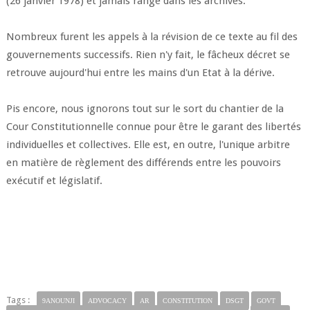
(26 janvier 1978) et jamais rangé dans les archives.
Nombreux furent les appels à la révision de ce texte au fil des
gouvernements successifs. Rien n'y fait, le fâcheux décret se
retrouve aujourd'hui entre les mains d'un Etat à la dérive.
Pis encore, nous ignorons tout sur le sort du chantier de la
Cour Constitutionnelle connue pour être le garant des libertés
individuelles et collectives. Elle est, en outre, l'unique arbitre
en matière de règlement des différends entre les pouvoirs
exécutif et législatif.
Tags :
9ANOUNJI
ADVOCACY
AR
CONSTITUTION
DSGT
GOVT