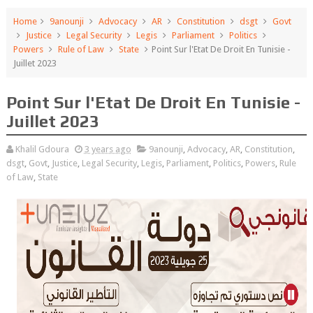
Home
9anounji
Advocacy
AR
Constitution
dsgt
Govt
Justice
Legal Security
Legis
Parliament
Politics
Powers
Rule of Law
State
Point Sur l'Etat De Droit En Tunisie -
Juillet 2023
Point Sur l'Etat De Droit En Tunisie -
Juillet 2023
Khalil Gdoura
3 years ago
9anounji
,
Advocacy
,
AR
,
Constitution
,
dsgt
,
Govt
,
Justice
,
Legal Security
,
Legis
,
Parliament
,
Politics
,
Powers
,
Rule
of Law
,
State