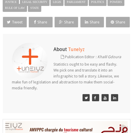
JUSTICE
LEGAL SECURITY
LEGIS
PARLIAMENT
POLITICS
POWERS
RULE OF LAW
STATE
Tweet
Share
Share
Share
Share
About
Tunelyz
Publication Editor :
Khalil Gdoura
Statistics ought to be easy and flashy.
We pick one and translate it into an
infographic to tell a story. Likewise, we
make fun of legislation and abstraction to make them social-
media friendly.