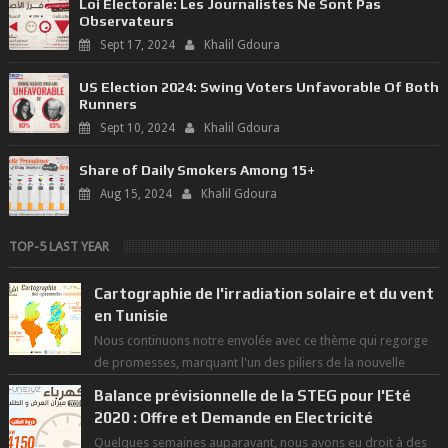
Loi Électorale: Les Journalistes Ne Sont Pas
Observateurs
Sept 17, 2024
Khalil Gdoura
US Election 2024: Swing Voters Unfavorable Of Both
Runners
Sept 10, 2024
Khalil Gdoura
Share of Daily Smokers Among 15+
Aug 15, 2024
Khalil Gdoura
TOP-5 LAST YEAR
Cartographie de l'irradiation solaire et du vent
en Tunisie
Nous continuons notre envolée avec ce thème qui regorge
de promesses, marquant l'un des piliers de la nouvelle
révolution économique du ...
Balance prévisionnelle de la STEG pour l'Eté
2020 : Offre et Demande en Electricité
Quelques semaines auparavant, nous avons eu droit à des