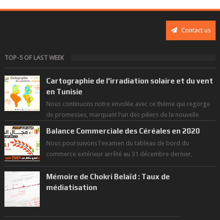
Contact us
TOP-5 OF LAST WEEK
Cartographie de l'irradiation solaire et du vent
en Tunisie
Nous continuons notre envolée avec ce thème qui regorge
de promesses, marquant l'un des piliers de la nouvelle
révolution économique du ...
Balance Commerciale des Céréales en 2020
Nous poursuivons l'examen du tableau de bord du
commerce extérieur arrêté au 31 décembre dernier,
rendant compte de nos prouesses et man...
Mémoire de Chokri Belaïd : Taux de
médiatisation