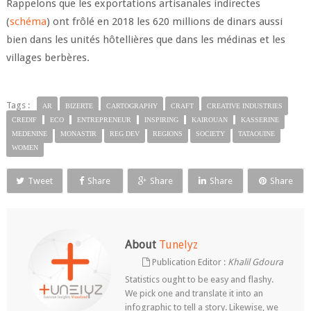
Rappelons que les exportations artisanales indirectes
(
schéma
) ont frôlé en 2018 les 620 millions de dinars aussi
bien dans les unités hôtellières que dans les médinas et les
villages berbères.
Tags :
AR
BIZERTE
CARTOGRAPHY
CRAFT
CREATIVE INDUSTRIES
CREDIF
ECO
ENTREPRENEUR
INSPIRING
KAIROUAN
KASSERINE
MEDENINE
MONASTIR
REG DEV
REGIONS
SOCIETY
TATAOUINE
WOMEN
Tweet
Share
Share
Share
Share
About
Tunelyz
Publication Editor :
Khalil Gdoura
Statistics ought to be easy and flashy.
We pick one and translate it into an
infographic to tell a story. Likewise, we