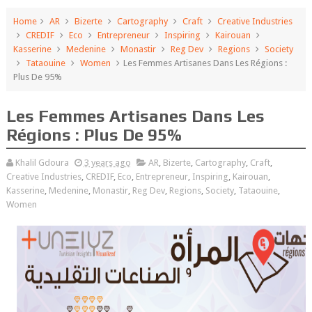
Home
AR
Bizerte
Cartography
Craft
Creative Industries
CREDIF
Eco
Entrepreneur
Inspiring
Kairouan
Kasserine
Medenine
Monastir
Reg Dev
Regions
Society
Tataouine
Women
Les Femmes Artisanes Dans Les Régions :
Plus De 95%
Les Femmes Artisanes Dans Les
Régions : Plus De 95%
Khalil Gdoura
3 years ago
AR
,
Bizerte
,
Cartography
,
Craft
,
Creative Industries
,
CREDIF
,
Eco
,
Entrepreneur
,
Inspiring
,
Kairouan
,
Kasserine
,
Medenine
,
Monastir
,
Reg Dev
,
Regions
,
Society
,
Tataouine
,
Women