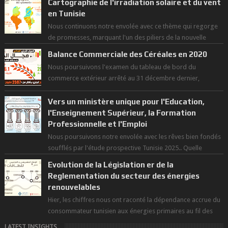
Cartographie de l'irradiation solaire et du vent
en Tunisie
Nous continuons notre envolée avec ce thème qui regorge
de promesses, marquant l'un des piliers de la nouvelle
révolution économique du ...
Balance Commerciale des Céréales en 2020
Nous poursuivons l'examen du tableau de bord du
commerce extérieur arrêté au 31 décembre dernier,
rendant compte de nos prouesses et man...
Vers un ministère unique pour l'Education,
l'Enseignement Supérieur, la Formation
Professionnelle et l'Emploi
Nous poursuivons notre envolée avec les rêves bien fondés
soufflés par l'étude prospective Tunisie 2025.. Quelle
politique pour l...
Evolution de la Législation er de la
Reglementation du secteur des énergies
renouvelables
Hier, les chiffres nous ont raconté la dépendance accrue du
consommateur tunisien aux énergies primaires au fil des
dernières décennies ( ...
LATEST INSIGHTS