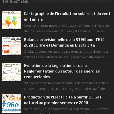
TOP-5 LAST YEAR
Cartographie de l'irradiation solaire et du vent
en Tunisie
Nous continuons notre envolée avec ce thème qui regorge
de promesses, marquant l'un des piliers de la nouvelle
révolution économique du ...
Balance prévisionnelle de la STEG pour l'Eté
2020 : Offre et Demande en Electricité
Quelques semaines auparavant, nous avons eu droit à des
chiffres assez rafraîchissants au regard de cette saisons
des grandes chaleurs. D...
Evolution de la Législation er de la
Reglementation du secteur des énergies
renouvelables
Hier, les chiffres nous ont raconté la dépendance accrue du
consommateur tunisien aux énergies primaires au fil des
dernières décennies ( ...
Production de l'Electricité à partir Du Gaz
naturel au premier semestre 2020
De nouveau, nous promenons un regard curieux sur notre