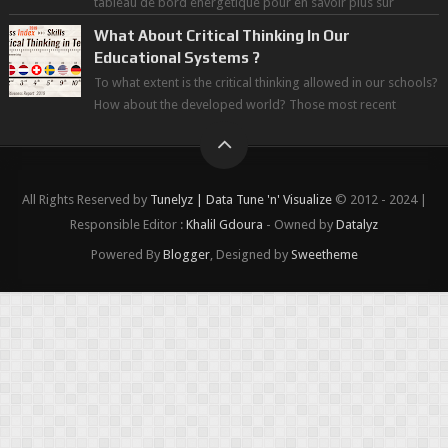
tableau de bord énergétique pour en savoir plus sur
l'avancée d'une Transitio...
What About Critical Thinking In Our
Educational Systems ?
To what extent is the critical thinking allowed in our schools?
How about the developed world? Those most recent
figures surveyed by the Wor...
All Rights Reserved by
Tunelyz | Data Tune 'n' Visualize
© 2012 - 2024 |
Responsible Editor :
Khalil Gdoura
- Owned by
Datalyz
Powered By
Blogger
, Designed by
Sweetheme