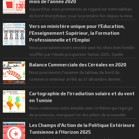
mois de l'année 2020
Aujourd'hui, nous promenons un regard sur notre tableau
de bord énergétique, pour la première fois depuis la mise
en exploitation du t...
Vers un ministère unique pour l'Education,
l'Enseignement Supérieur, la Formation
Professionnelle et l'Emploi
Nous poursuivons notre envolée avec les rêves bien fondés
soufflés par l'étude prospective Tunisie 2025.. Quelle
politique pour l...
Balance Commerciale des Céréales en 2020
Nous poursuivons l'examen du tableau de bord du
commerce extérieur arrêté au 31 décembre dernier,
rendant compte de nos prouesses et man...
Cartographie de l'irradiation solaire et du vent
en Tunisie
Nous continuons notre envolée avec ce thème qui regorge
de promesses, marquant l'un des piliers de la nouvelle
révolution économique du ...
Les Champs d'Action de la Politique Extérieure
Tunisienne à l'Horizon 2025