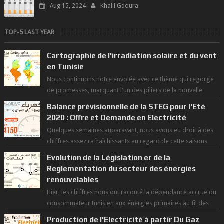
Aug 15, 2024
Khalil Gdoura
TOP-5 LAST YEAR
Cartographie de l'irradiation solaire et du vent
en Tunisie
Nous continuons notre envolée avec ce thème qui regorge
de promesses, marquant l'un des piliers de la nouvelle
révolution économique du ...
Balance prévisionnelle de la STEG pour l'Eté
2020 : Offre et Demande en Electricité
Quelques semaines auparavant, nous avons eu droit à des
chiffres assez rafraîchissants au regard de cette saisons
des grandes chaleurs. D...
Evolution de la Législation er de la
Reglementation du secteur des énergies
renouvelables
Hier, les chiffres nous ont raconté la dépendance accrue du
consommateur tunisien aux énergies primaires au fil des
dernières décennies ( ...
Production de l'Electricité à partir Du Gaz