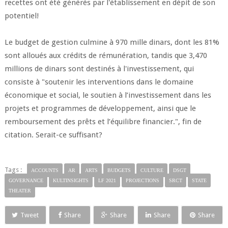
recettes ont été générés par l'établissement en dépit de son
potentiel!
Le budget de gestion culmine à 970 mille dinars, dont les 81%
sont alloués aux crédits de rémunération, tandis que 3,470
millions de dinars sont destinés à l'investissement, qui
consiste à "soutenir les interventions dans le domaine
économique et social, le soutien à l’investissement dans les
projets et programmes de développement, ainsi que le
remboursement des prêts et l’équilibre financier.", fin de
citation. Serait-ce suffisant?
Tags :
ACCOUNTS
AR
ARTS
BUDGETS
CULTURE
DSGT
GOVERNANCE
KULTINSIGHTS
LF 2021
PROJECTIONS
SRCT
STATE
THEATER
Tweet
Share
Share
Share
Share