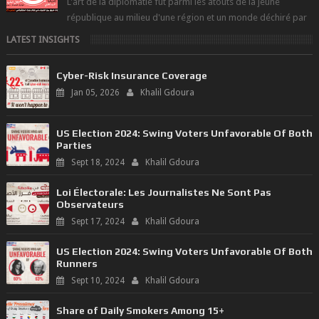
L'art de la diplomatie fut parmi les atouts de la jeune
république au milieu d'une région et un monde déchiré par
les polarités et...
LATEST INSIGHTS
Cyber-Risk Insurance Coverage
Jan 05, 2026
Khalil Gdoura
US Election 2024: Swing Voters Unfavorable Of Both
Parties
Sept 18, 2024
Khalil Gdoura
Loi Électorale: Les Journalistes Ne Sont Pas
Observateurs
Sept 17, 2024
Khalil Gdoura
US Election 2024: Swing Voters Unfavorable Of Both
Runners
Sept 10, 2024
Khalil Gdoura
Share of Daily Smokers Among 15+