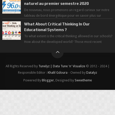
naturel au premier semestre 2020
De nouveau, nous promenons un regard curieux sur notre
tableau de bord énergétique pour en savoir plus sur
l'avancée d'une Transitio...
What About Critical Thinking In Our
Educational Systems ?
To what extent is the critical thinking allowed in our schools?
How about the developed world? Those most recent
figures surveyed by the Wor...
All Rights Reserved by
Tunelyz | Data Tune 'n' Visualize
© 2012 - 2024 |
Responsible Editor :
Khalil Gdoura
- Owned by
Datalyz
Powered By
Blogger
, Designed by
Sweetheme