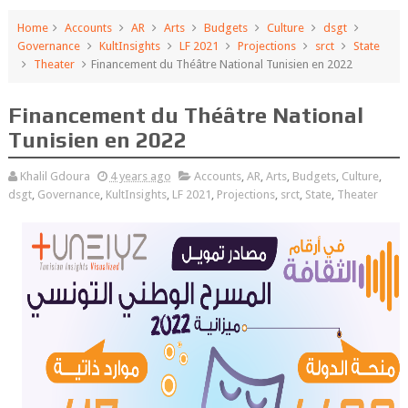
Home
Accounts
AR
Arts
Budgets
Culture
dsgt
Governance
KultInsights
LF 2021
Projections
srct
State
Theater
Financement du Théâtre National Tunisien en 2022
Financement du Théâtre National
Tunisien en 2022
Khalil Gdoura
4 years ago
Accounts
,
AR
,
Arts
,
Budgets
,
Culture
,
dsgt
,
Governance
,
KultInsights
,
LF 2021
,
Projections
,
srct
,
State
,
Theater