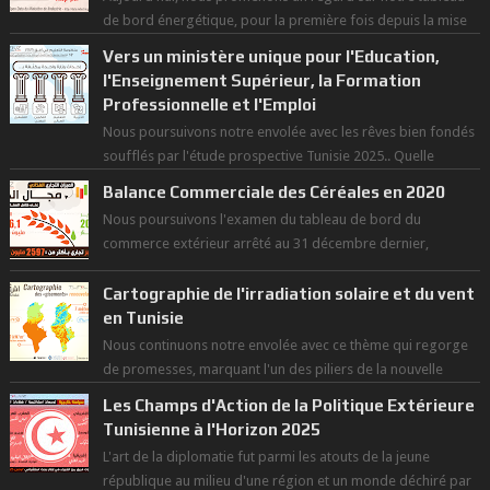
de bord énergétique, pour la première fois depuis la mise
en exploitation du t...
Vers un ministère unique pour l'Education,
l'Enseignement Supérieur, la Formation
Professionnelle et l'Emploi
Nous poursuivons notre envolée avec les rêves bien fondés
soufflés par l'étude prospective Tunisie 2025.. Quelle
politique pour l...
Balance Commerciale des Céréales en 2020
Nous poursuivons l'examen du tableau de bord du
commerce extérieur arrêté au 31 décembre dernier,
rendant compte de nos prouesses et man...
Cartographie de l'irradiation solaire et du vent
en Tunisie
Nous continuons notre envolée avec ce thème qui regorge
de promesses, marquant l'un des piliers de la nouvelle
révolution économique du ...
Les Champs d'Action de la Politique Extérieure
Tunisienne à l'Horizon 2025
L'art de la diplomatie fut parmi les atouts de la jeune
république au milieu d'une région et un monde déchiré par