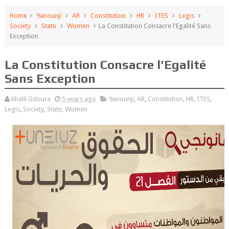
Home
9anounji
AR
Constitution
HR
ITES
Legis
Society
State
Women
La Constitution Consacre l'Egalité Sans
Exception
La Constitution Consacre l'Egalité
Sans Exception
Khalil Gdoura
5 years ago
9anounji
,
AR
,
Constitution
,
HR
,
ITES
,
Legis
,
Society
,
State
,
Women