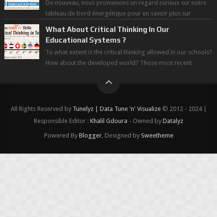
De nouveau, nous promenons un regard curieux sur notre
tableau de bord énergétique pour en savoir plus sur
l'avancée d'une Transitio...
What About Critical Thinking In Our
Educational Systems ?
To what extent is the critical thinking allowed in our schools?
How about the developed world? Those most recent
figures surveyed by the Wor...
All Rights Reserved by
Tunelyz | Data Tune 'n' Visualize
© 2012 - 2024 |
Responsible Editor :
Khalil Gdoura
- Owned by
Datalyz
Powered By
Blogger
, Designed by
Sweetheme