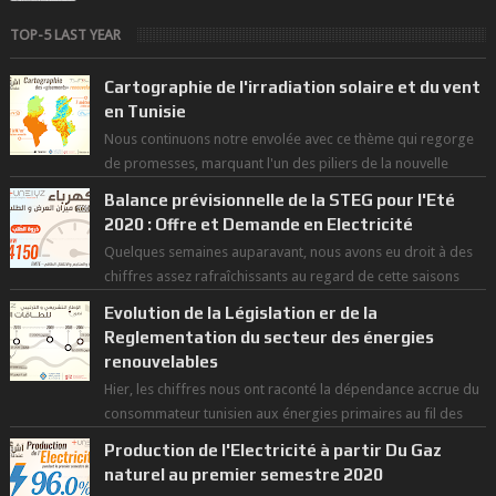
TOP-5 LAST YEAR
Cartographie de l'irradiation solaire et du vent
en Tunisie
Nous continuons notre envolée avec ce thème qui regorge
de promesses, marquant l'un des piliers de la nouvelle
révolution économique du ...
Balance prévisionnelle de la STEG pour l'Eté
2020 : Offre et Demande en Electricité
Quelques semaines auparavant, nous avons eu droit à des
chiffres assez rafraîchissants au regard de cette saisons
des grandes chaleurs. D...
Evolution de la Législation er de la
Reglementation du secteur des énergies
renouvelables
Hier, les chiffres nous ont raconté la dépendance accrue du
consommateur tunisien aux énergies primaires au fil des
dernières décennies ( ...
Production de l'Electricité à partir Du Gaz
naturel au premier semestre 2020