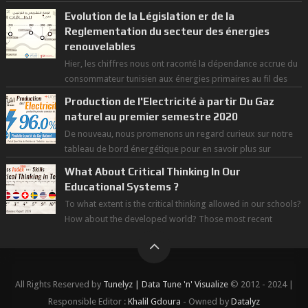
des grandes chaleurs. D...
Evolution de la Législation er de la
Reglementation du secteur des énergies
renouvelables
Hier, les chiffres nous ont raconté la dépendance accrue du
consommateur tunisien aux énergies primaires au fil des
dernières décennies ( ...
Production de l'Electricité à partir Du Gaz
naturel au premier semestre 2020
De nouveau, nous promenons un regard curieux sur notre
tableau de bord énergétique pour en savoir plus sur
l'avancée d'une Transitio...
What About Critical Thinking In Our
Educational Systems ?
To what extent is the critical thinking allowed in our schools?
How about the developed world? Those most recent
figures surveyed by the Wor...
All Rights Reserved by
Tunelyz | Data Tune 'n' Visualize
© 2012 - 2024 |
Responsible Editor :
Khalil Gdoura
- Owned by
Datalyz