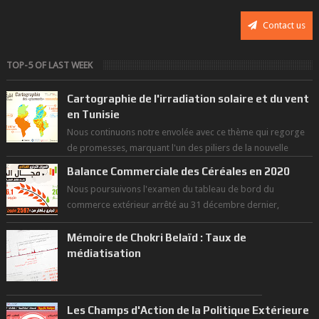
Contact us
TOP-5 OF LAST WEEK
Cartographie de l'irradiation solaire et du vent
en Tunisie
Nous continuons notre envolée avec ce thème qui regorge
de promesses, marquant l'un des piliers de la nouvelle
révolution économique du ...
Balance Commerciale des Céréales en 2020
Nous poursuivons l'examen du tableau de bord du
commerce extérieur arrêté au 31 décembre dernier,
rendant compte de nos prouesses et man...
Mémoire de Chokri Belaïd : Taux de
médiatisation
Les Champs d'Action de la Politique Extérieure