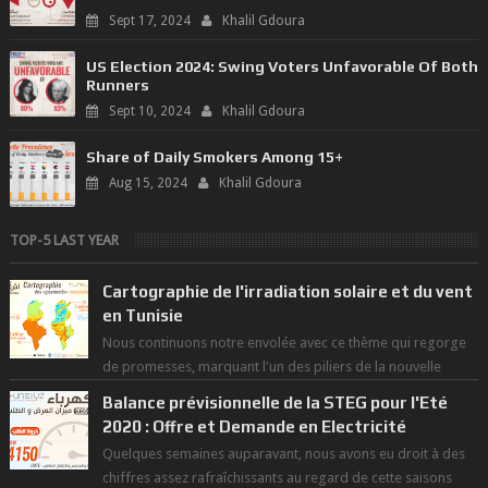
Sept 17, 2024
Khalil Gdoura
US Election 2024: Swing Voters Unfavorable Of Both
Runners
Sept 10, 2024
Khalil Gdoura
Share of Daily Smokers Among 15+
Aug 15, 2024
Khalil Gdoura
TOP-5 LAST YEAR
Cartographie de l'irradiation solaire et du vent
en Tunisie
Nous continuons notre envolée avec ce thème qui regorge
de promesses, marquant l'un des piliers de la nouvelle
révolution économique du ...
Balance prévisionnelle de la STEG pour l'Eté
2020 : Offre et Demande en Electricité
Quelques semaines auparavant, nous avons eu droit à des
chiffres assez rafraîchissants au regard de cette saisons