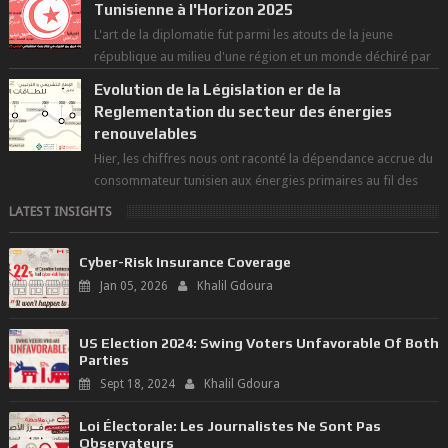
Tunisienne à l'Horizon 2025
L'art de la diplomatie fut parmi les atouts de la jeune
république au milieu d'une région et un monde déchiré par
les polarités et...
Evolution de la Législation er de la
Reglementation du secteur des énergies
renouvelables
Hier, les chiffres nous ont raconté la dépendance accrue du
consommateur tunisien aux énergies primaires au fil des
dernières décennies ( ...
LATEST INSIGHTS
Cyber-Risk Insurance Coverage
Jan 05, 2026
Khalil Gdoura
US Election 2024: Swing Voters Unfavorable Of Both
Parties
Sept 18, 2024
Khalil Gdoura
Loi Électorale: Les Journalistes Ne Sont Pas
Observateurs