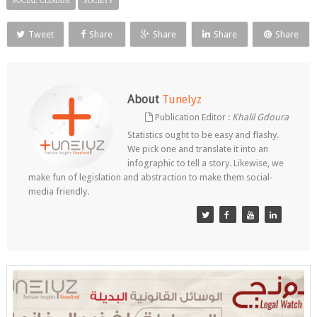
SOCIAL CLIMATE
SOCIETY
Tweet
Share
Share
Share
Share
About
Tunelyz
Publication Editor :
Khalil Gdoura
Statistics ought to be easy and flashy.
We pick one and translate it into an
infographic to tell a story. Likewise, we
make fun of legislation and abstraction to make them social-
media friendly.