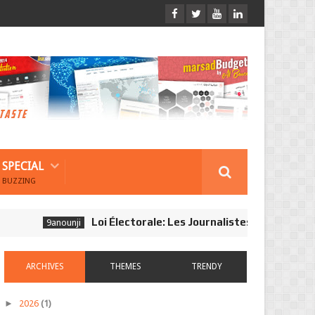
SPECIAL
BUZZING
Loi Électorale: Les Journalistes Ne Sont Pas Obse
9anounji
ARCHIVES
THEMES
TRENDY
►
2026
(1)