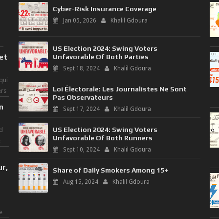
Cyber-Risk Insurance Coverage
Jan 05, 2026
Khalil Gdoura
US Election 2024: Swing Voters
 et
Unfavorable Of Both Parties
Sept 18, 2024
Khalil Gdoura
qui
Loi Électorale: Les Journalistes Ne Sont
ers
Pas Observateurs
n
Sept 17, 2024
Khalil Gdoura
US Election 2024: Swing Voters
d
Unfavorable Of Both Runners
e
Sept 10, 2024
Khalil Gdoura
ur,
Share of Daily Smokers Among 15+
Aug 15, 2024
Khalil Gdoura
e