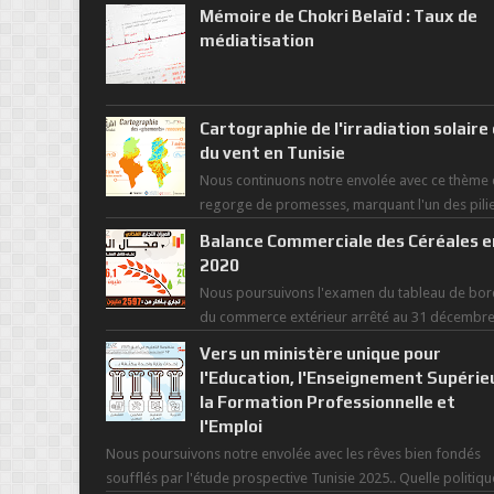
Mémoire de Chokri Belaïd : Taux de
médiatisation
Cartographie de l'irradiation solaire
du vent en Tunisie
Nous continuons notre envolée avec ce thème 
regorge de promesses, marquant l'un des pili
de la nouvelle révolution économique du ...
Balance Commerciale des Céréales e
2020
Nous poursuivons l'examen du tableau de bor
du commerce extérieur arrêté au 31 décembr
dernier, rendant compte de nos prouesses et
Vers un ministère unique pour
man...
l'Education, l'Enseignement Supérie
la Formation Professionnelle et
l'Emploi
Nous poursuivons notre envolée avec les rêves bien fondés
soufflés par l'étude prospective Tunisie 2025.. Quelle politiqu