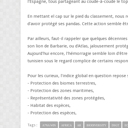
l'Espagne, tous partageant au coude-à-coude le to
En mettant el cap sur le pied du classement, nous 
d'avoir protégé ses pandas. Cette action semble ê
Par ailleurs, faut-il rappeler que quelques décennies
son lion de Barbarie, ou d'Atlas, jalousement prot
Aujourd'hui encore, l'hémorragie semble loin d'être
tunisien sous le regard complice de certains respon
Pour les curieux, l'indice global en question repose
- Protection des biomes terrestres,
- Protection des zones maritimes,
- Représentativité des zones protégées,
- Habitat des espèces,
- Protection des espèces,
Tags :
A7NA WIN
AFRICA
AR
BIODIVERSITY
DSGT
E