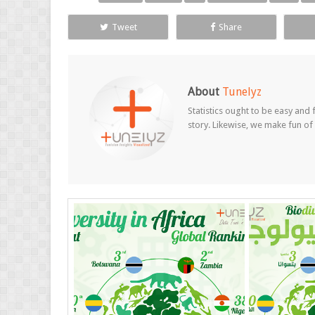
Tweet
Share
About
Tunelyz
Statistics ought to be easy and f
story. Likewise, we make fun of