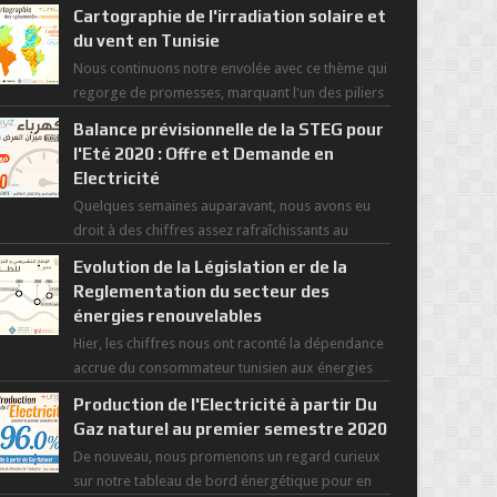
Cartographie de l'irradiation solaire et
du vent en Tunisie
Nous continuons notre envolée avec ce thème qui
regorge de promesses, marquant l'un des piliers
de la nouvelle révolution économique du ...
Balance prévisionnelle de la STEG pour
l'Eté 2020 : Offre et Demande en
Electricité
Quelques semaines auparavant, nous avons eu
droit à des chiffres assez rafraîchissants au
regard de cette saisons des grandes chaleurs. D...
Evolution de la Législation er de la
Reglementation du secteur des
énergies renouvelables
Hier, les chiffres nous ont raconté la dépendance
accrue du consommateur tunisien aux énergies
primaires au fil des dernières décennies ( ...
Production de l'Electricité à partir Du
Gaz naturel au premier semestre 2020
De nouveau, nous promenons un regard curieux
sur notre tableau de bord énergétique pour en