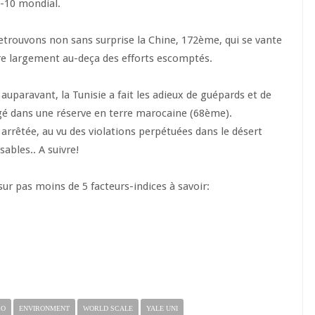
p-10 mondial.
retrouvons non sans surprise la Chine, 172ème, qui se vante
tre largement au-deça des efforts escomptés.
 auparavant, la Tunisie a fait les adieux de guépards et de
égé dans une réserve en terre marocaine (68ème).
 arrêtée, au vu des violations perpétuées dans le désert
sables.. A suivre!
 sur pas moins de 5 facteurs-indices à savoir:
CO
ENVIRONMENT
WORLD SCALE
YALE UNI