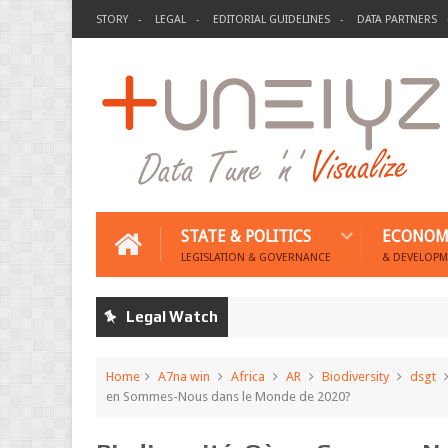
STORY
LEGAL
EDITORIAL GUIDELINES
DATA PARTNERS
STATE & POLITICS
ECONOM
LEGISLATION & GOVERNANCE
& DEVELOPM
Legal Watch
Home
A7na win
Africa
AR
Biodiversity
dsgt
en Sommes-Nous dans le Monde de 2020?