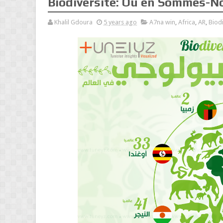
Biodiversité: Où en Sommes-N
Khalil Gdoura
5 years ago
A7na win
,
Africa
,
AR
,
Biodi