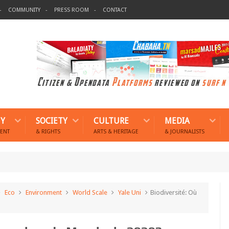
COMMUNITY
PRESS ROOM
CONTACT
Y
SOCIETY
CULTURE
MEDIA
ENT
& RIGHTS
ARTS & HERITAGE
& JOURNALISTS
Eco
Environment
World Scale
Yale Uni
Biodiversité: Où