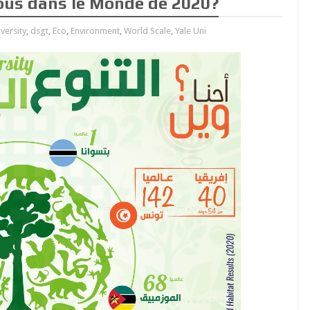
ous dans le Monde de 2020?
versity
,
dsgt
,
Eco
,
Environment
,
World Scale
,
Yale Uni