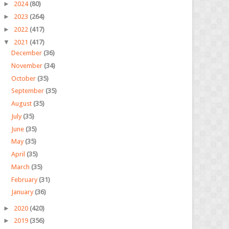
►
2024
(80)
►
2023
(264)
►
2022
(417)
▼
2021
(417)
December
(36)
November
(34)
October
(35)
September
(35)
August
(35)
July
(35)
June
(35)
May
(35)
April
(35)
March
(35)
February
(31)
January
(36)
►
2020
(420)
►
2019
(356)